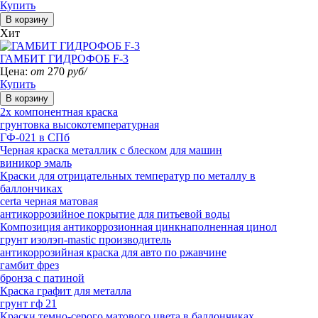
Купить
Хит
ГАМБИТ ГИДРОФОБ F-3
Цена:
от
270
руб/
Купить
2х компонентная краска
грунтовка высокотемпературная
ГФ-021 в СПб
Черная краска металлик с блеском для машин
виникор эмаль
Краски для отрицательных температур по металлу в
баллончиках
certa черная матовая
антикоррозийное покрытие для питьевой воды
Композиция антикоррозионная цинкнаполненная цинол
грунт изолэп-mastic производитель
антикоррозийная краска для авто по ржавчине
гамбит фрез
бронза с патиной
Краска графит для металла
грунт гф 21
Краски темно-серого матового цвета в баллончиках