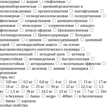
эпоксидные
водная
глифталевые
кремнийорганическая
кремнийорганические и
полисилоксановые
органосиликатная
пентафталевая
полимерная
полиорганосилоксановая
полиуретановая
фенольные
хлоркаучуковая
цинкнаполненные
цинковая
эпоксидные
хлорвиниловая
алкидно-
фенольные
эпокси-эфирная
Цинкнаполненная
Антикоррозионная
Цинкосодержащая
Холодное
цинкование
с цинком
цинкосодержащий
цинковый
спрей
антикоррозийная защита
на основе
высокомолекулярного синтетического полимера
цинконаполненный
холодный цинк
антикор
термостойкая
антивандальная
быстросохнущая
износостойкая
антиржавчина
с молотковым эффектом
промышленная
железная
зимняя
моющаяся
резиновая
тара, вес:
520 мл
0,5 кг
0,8 кг
4 кг
10 кг
15 кг
17 кг
18 кг
20 кг
25 кг
50 кг
22 кг
22,5 кг
1,1
кг
1,5 кг
38 кг
24,5 кг
23 кг
1 кг
7 кг
10л
в баллонах
банка
ведро
400мл
в баллончиках
банка
аэрозоль
особые свойства: