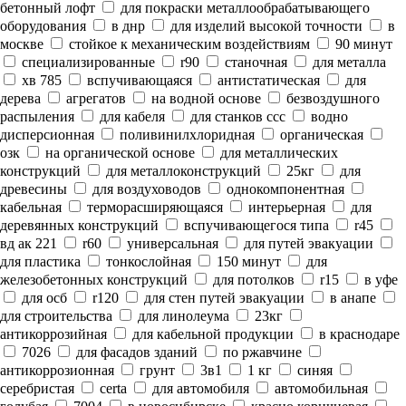
бетонный лофт
для покраски металлообрабатывающего
оборудования
в днр
для изделий высокой точности
в
москве
стойкое к механическим воздействиям
90 минут
специализированные
r90
станочная
для металла
хв 785
вспучивающаяся
антистатическая
для
дерева
агрегатов
на водной основе
безвоздушного
распыления
для кабеля
для станков ссс
водно
дисперсионная
поливинилхлоридная
органическая
озк
на органической основе
для металлических
конструкций
для металлоконструкций
25кг
для
древесины
для воздуховодов
однокомпонентная
кабельная
терморасширяющаяся
интерьерная
для
деревянных конструкций
вспучивающегося типа
r45
вд ак 221
r60
универсальная
для путей эвакуации
для пластика
тонкослойная
150 минут
для
железобетонных конструкций
для потолков
r15
в уфе
для осб
r120
для стен путей эвакуации
в анапе
для строительства
для линолеума
23кг
антикоррозийная
для кабельной продукции
в краснодаре
7026
для фасадов зданий
по ржавчине
антикоррозионная
грунт
3в1
1 кг
синяя
серебристая
certa
для автомобиля
автомобильная