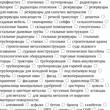
профнастил
птичники
путепроводы
радиаторы и
батареи
радиаторы отопления
резервуары
резервуары
для навоза
резервуары для сыпучих материалов
резервуары хим.веществ
речной транспорт
решетки
садовая мебель
свинарники
сейфы
сельхозтехника
силосные башни
складские помещения
спецтехника
стальные дымовые трубы
стальные конструкции
стальные радиаторы
стальные резервуары
стальные
трубопроводы
станки
стеллажи
строительные краны
строительные металлоконструкции
суда ледового
плавания
судовые конструкции
технические бассейны
технологические оборудования
торговые помещения
торцы
тракторы
трубопроводов
баки-аккумуляторы
трубопроводы
трубопроводы для горячей воды
трубопроводы для холодной воды
под питьевую воду
трубы
сварные швы
фасад
межоперационное
хранение
фасадная
хранилища
хранилища ГСМ
хранилища минеральных удобрений
цистерны
цоколь
черные и цветные металлы
чугунные батареи
эстакады
для металла
для защиты металлов от коррозии
материал поверхности:
алюминий
асфальт
бетон
бронза
газобетон
гипс
гипсокартон
ДВП
дерево
для OSB
для