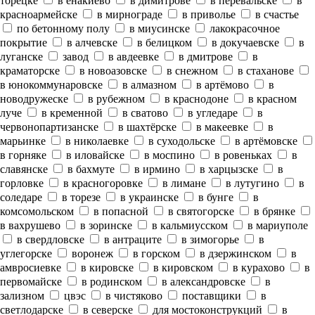
торецке
в енакиево
в димитрове
в перевальске
в
красноармейске
в мирнограде
в приволье
в счастье
по бетонному полу
в миусинске
лакокрасочное
покрытие
в алчевске
в белицком
в докучаевске
в
луганске
завод
в авдеевке
в дмитрове
в
краматорске
в новоазовске
в снежном
в стаханове
в юнокоммунаровске
в алмазном
в артёмово
в
новодружеске
в рубежном
в краснодоне
в красном
луче
в кременной
в сватово
в угледаре
в
червонопартизанске
в шахтёрске
в макеевке
в
марьинке
в николаевке
в суходольске
в артёмовске
в горняке
в иловайске
в моспино
в ровеньках
в
славянске
в бахмуте
в ирмино
в харцызске
в
горловке
в красногоровке
в лимане
в лутугино
в
соледаре
в торезе
в украинске
в бунге
в
комсомольском
в попасной
в святогорске
в брянке
в вахрушево
в зоринске
в кальмиусском
в мариуполе
в свердловске
в антраците
в зимогорье
в
углегорске
воронеж
в горском
в дзержинском
в
амвросиевке
в кировске
в кировском
в курахово
в
первомайске
в родинском
в александровске
в
зализном
цвэс
в чистяково
поставщики
в
светлодарске
в северске
для мостоконструкций
в