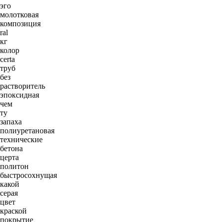
эго
молотковая
композиция
ral
кг
колор
certa
труб
без
растворитель
эпоксидная
чем
ту
запаха
полиуретановая
технические
бетона
церта
политон
быстросохнущая
какой
серая
цвет
краской
покрытие