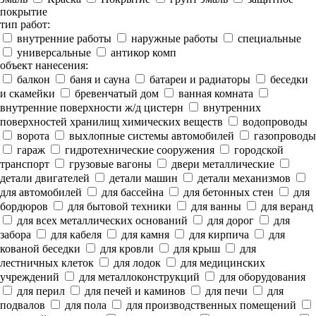
покрытие
тип работ:
внутренние работы
наружные работы
специальные
универсальные
антикор комп
объект нанесения:
балкон
баня и сауна
батареи и радиаторы
беседки
и скамейки
бревенчатый дом
ванная комната
внутренние поверхности ж/д цистерн
внутренних
поверхностей хранилищ химических веществ
водопроводы
ворота
выхлопные системы автомобилей
газопроводы
гараж
гидротехнические сооружения
городской
транспорт
грузовые вагоны
двери металлические
детали двигателей
детали машин
детали механизмов
для автомобилей
для бассейна
для бетонных стен
для
бордюров
для бытовой техники
для ванны
для веранд
для всех металлических оснований
для дорог
для
забора
для кабеля
для камня
для кирпича
для
кованой беседки
для кровли
для крыш
для
лестничных клеток
для лодок
для медицинских
учреждений
для металлоконструкций
для оборудования
для перил
для печей и каминов
для печи
для
подвалов
для пола
для производственных помещений