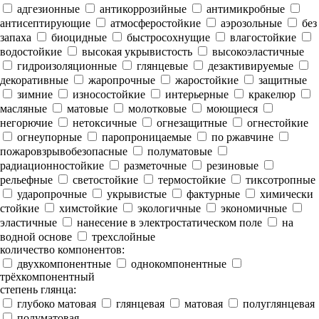
адгезионные
антикоррозийные
антимикробные
антисептирующие
атмосферостойкие
аэрозольные
без
запаха
биоцидные
быстросохнущие
влагостойкие
водостойкие
высокая укрывистость
высокоэластичные
гидроизоляционные
глянцевые
дезактивируемые
декоративные
жаропрочные
жаростойкие
защитные
зимние
износостойкие
интерьерные
кракелюр
масляные
матовые
молотковые
моющиеся
негорючие
нетоксичные
огнезащитные
огнестойкие
огнеупорные
паропроницаемые
по ржавчине
пожаровзрывобезопасные
полуматовые
радиационностойкие
разметочные
резиновые
рельефные
светостойкие
термостойкие
тиксотропные
ударопрочные
укрывистые
фактурные
химически
стойкие
химстойкие
экологичные
экономичные
эластичные
нанесение в электростатическом поле
на
водной основе
трехслойные
количество компонентов:
двухкомпонентные
однокомпонентные
трёхкомпонентный
степень глянца:
глубоко матовая
глянцевая
матовая
полуглянцевая
полуматовая