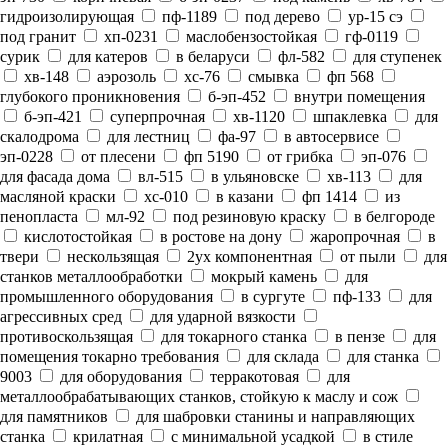
гидроизолирующая
пф-1189
под дерево
ур-15 сэ
под гранит
хп-0231
маслобензостойкая
гф-0119
сурик
для катеров
в беларуси
фл-582
для ступенек
хв-148
аэрозоль
хс-76
смывка
фп 568
глубокого проникновения
б-эп-452
внутри помещения
б-эп-421
суперпрочная
хв-1120
шпаклевка
для
скалодрома
для лестниц
фа-97
в автосервисе
эп-0228
от плесени
фп 5190
от грибка
эп-076
для фасада дома
вл-515
в ульяновске
хв-113
для
масляной краски
хс-010
в казани
фп 1414
из
пенопласта
мл-92
под резиновую краску
в белгороде
кислотостойкая
в ростове на дону
жаропрочная
в
твери
нескользящая
2ух компонентная
от пыли
для
станков металлообработки
мокрый камень
для
промышленного оборудования
в сургуте
пф-133
для
агрессивных сред
для ударной вязкости
противоскользящая
для токарного станка
в пензе
для
помещения токарно требования
для склада
для станка
9003
для оборудования
терракотовая
для
металлообрабатывающих станков, стойкую к маслу и сож
для памятников
для шабровки станины и направляющих
станка
крилатная
с минимальной усадкой
в стиле