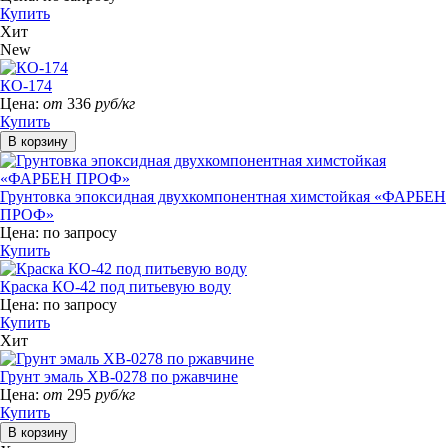
Купить
Хит
New
КО-174
Цена:
от
336
руб/кг
Купить
Грунтовка эпоксидная двухкомпонентная химстойкая «ФАРБЕН
ПРОФ»
Цена:
по запросу
Купить
Краска КО-42 под питьевую воду
Цена:
по запросу
Купить
Хит
Грунт эмаль ХВ-0278 по ржавчине
Цена:
от
295
руб/кг
Купить