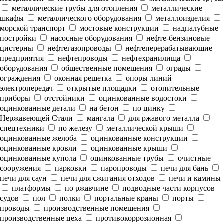
металлические трубы для отопления
металлические
шкафы
металлического оборудования
металлоизделия
морской транспорт
мостовые конструкции
надпалубные
постройки
насосные оборудования
нефте-бензиновые
цистерны
нефтегазопроводы
нефтеперерабатывающие
предприятия
нефтепроводы
нефтехранилища
оборудования
общественные помещения
ограды
ограждения
оконная решетка
опоры линий
электропередач
открытые площадки
отопительные
приборы
отстойники
оцинкованные водостоки
оцинкованные детали
на бетон
по цинку
Нержавеющей Стали
мангала
для ржавого металла
спецтехники
по железу
металлической крыши
оцинкованные желоба
оцинкованные конструкции
оцинкованные кровли
оцинкованные крыши
оцинкованные купола
оцинкованные трубы
очистные
сооружения
парковки
паропроводы
печи для бань
печи для саун
печи для сжигания отходов
печи и камины
платформы
по ржавчине
подводные части корпусов
судов
пол
полки
портальные краны
порты
проводы
производственные помещения
производственные цеха
противокоррозионная