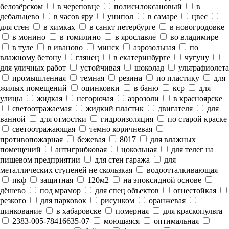
белозёрском
в череповце
полисилоксановый
в
дебальцево
в часов яру
унипол
в самаре
цвес
для стен
в химках
в санкт петербурге
в новогродовке
в монино
в томилино
в ярославле
во владимире
в туле
в иваново
минск
аэрозольная
по
влажному бетону
глянец
в екатеринбурге
чугуну
для уличных работ
устойчивая
шоколад
ультрафиолета
промышленная
темная
резина
по пластику
для
жилых помещений
оцинковки
в баню
кср
для
улицы
жидкая
негорючая
аэрозоли
в красноярске
светоотражаемая
жидкий пластик
двигателя
для
ванной
для отмостки
гидроизоляция
по старой краске
светоотражающая
темно коричневая
противопожарная
бежевая
8017
для влажных
помещений
антигрибковая
цокольная
для телег на
пищевом предприятии
для стен гаража
для
металлических ступеней не скользкая
водоотталкивающая
пкф
защитная
120м2
на эпоксидной основе
дёшево
под мрамор
для спец объектов
огнестойкая
резкого
для парковок
рисунком
оранжевая
цинкование
в хабаровске
померная
для краскопульта
2383-005-78416635-07
моющаяся
оптимальная