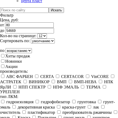
церта пласт
Фильтр
Цена,
руб
:
от
до
Кол-во на странице:
Сортировать по:
по
Хиты продаж
Новинки
Акции
производитель:
ABC ФАРБЕН
CERTA
CERTACOR
VinCORE
АСТРАТЕК
ВИНИКОР
ВМП
ВМП-НЕВА
НПК
ЯрЛИ
НПП СПЕКТР
НПФ ЭМАЛЬ
ТЕРМА
УРЕПЛЕН
тип ЛКМ:
гидроизоляция
гидрофобизатор
грунтовка
грунт-
эмаль
декоративная краска
краска-грунт
лак
очиститель
пластификатор
преобразователь ржавчины
эмаль
Краска
Покрытие
грунт эмаль
защитное