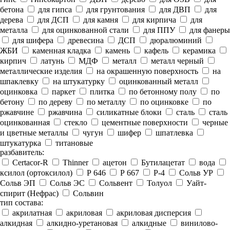
бетона
для гипса
для грунтования
для ДВП
для
дерева
для ДСП
для камня
для кирпича
для
металла
для оцинкованной стали
для ППУ
для фанеры
для шифера
древесина
ДСП
дюралюминий
ЖБИ
каменная кладка
камень
кафель
керамика
кирпич
латунь
МДФ
металл
металл черный
металлические изделия
на окрашенную поверхность
на
шпаклевку
на штукатурку
оцинкованный металл
оцинковка
паркет
плитка
по бетонному полу
по
бетону
по дереву
по металлу
по оцинковке
по
ржавчине
ржавчина
силикатные блоки
сталь
сталь
оцинкованная
стекло
цементные поверхности
черные
и цветные металлы
чугун
шифер
шпатлевка
штукатурка
титановые
разбавитель:
Certacor-R
Thinner
ацетон
Бутилацетат
вода
ксилол (ортоксилол)
Р 646
Р 667
Р-4
Сольв УР
Сольв ЭП
Сольв ЭС
Сольвент
Толуол
Уайт-
спирит (Нефрас)
Сольвин
тип состава:
акрилатная
акриловая
акриловая дисперсия
алкидная
алкидно-уретановая
алкидные
винилово-