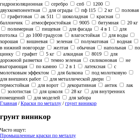
гидроизоляционная
серебро
спб
1200
двухкомпонентная
для ограды
пф 115
2 кг
половая
графитовая
ак 511
шоколадная
красная
баллончик
атмосферостойкая
9005
битумная
20 кг
полимерная
пищевая
для фасада
4 в 1
для
потолка
до 1000 градусов
влагостойкая
для воды
хорошая
вишневая
зеленая
полуматовая
водная
в нижний новгороде
желтая
обычная
напольная
по
цинку
графит
5 кг
алкидная
8019
для
дорожной разметки
темно зеленая
силиконовая
не
выгорающая
по камню
2 в 1
латексная
с
молотковым эффектом
для балкона
под молотковую
для внешних работ
для металлической двери
термостойкая
для ворот
декоративная
антик
лак
золотистая
для цоколя
28 кг
для внутренних
помещений
для моделей
для забора
Главная
/
Краски по металлу
/
грунт виникор
грунт виникор
Часто ищут:
Промышленные краски по металлу