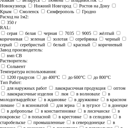
Абакан
Беларусь
Тюмень
Владивосток
Новокузнецк
Нижний Новгород
Ростов на Дону
Крым
Смоленск
Симферополь
Гродно
Расход на 1м2:
350 г
RAL:
серая
белая
черная
7035
9005
жёлтый
коричневая
зеленая
золотая
серебрянка
черный
серый
серебристый
белый
красный
коричневый
Завод производитель:
вмп СВ
Растворитель:
Сольвент
Температура использования:
1200 градусов
до 400°C
до 600°C
до 800°C
Тип Работ:
для наружных работ
лакокрасочная продукция
оптом
лакокрасочные изделия
лкм
в волновахе
в
молодогвардейске
в ждановке
в дружковке
в красном
лимане
в ясиноватой
для зерна
в зугрэсе
в донецке
в доброполье
в константиновке
в лисичанске
в
покровске
в попасной
в крестовке
в селидово
в
старобельске
промышленные
в северодонецке
в