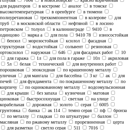
голубая
7004
в новосибирске
красно коричневая
для радиаторов
в костроме
аналог
в томске
высокотемпературная
в оренбурге
в тюмени
полиуретановая
трехкомпонентная
в колерове
для
труб
в московской области
нефтяной
в лосино
петровском
толуол
в калининграде
9410
в
одинцово
марка а
для пола
9410 78
износостойкая
бензол
морозостойкая
ксилол
фасадная
структурная
водостойкая
сольвент
резиновая
ортоксилол
наружная
646
для фасадных работ
10
для гаража
1л
для пола в гараже
10л
акриловая
5л
белая
технический
для внутренних работ
порошковая
эпоксидная
по крашенному металлу
уличная
для мангала
для бассейна
3 кг
ак
для
печей
для фундамента
по покрашенному металлу
по
кирпичу
по оцинкованному металлу
водоэмульсионная
для крыши
без запаха
кузнечная
матовая
цинковая
быстросохнущая
светлая
на улице
корабельная
дорожная
золото
серая
6005
грунтовка
банка
ак 114
темно серая
пф
бронза
по металлу
гладкая
по штукатурке
баллон
масляная
по ржавому металлу
прорезиненная
церта
для разметки
светло серая
511
7016