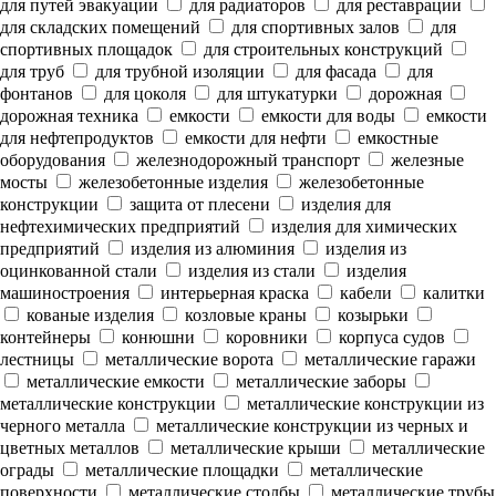
для путей эвакуации
для радиаторов
для реставрации
для складских помещений
для спортивных залов
для
спортивных площадок
для строительных конструкций
для труб
для трубной изоляции
для фасада
для
фонтанов
для цоколя
для штукатурки
дорожная
дорожная техника
емкости
емкости для воды
емкости
для нефтепродуктов
емкости для нефти
емкостные
оборудования
железнодорожный транспорт
железные
мосты
железобетонные изделия
железобетонные
конструкции
защита от плесени
изделия для
нефтехимических предприятий
изделия для химических
предприятий
изделия из алюминия
изделия из
оцинкованной стали
изделия из стали
изделия
машиностроения
интерьерная краска
кабели
калитки
кованые изделия
козловые краны
козырьки
контейнеры
конюшни
коровники
корпуса судов
лестницы
металлические ворота
металлические гаражи
металлические емкости
металлические заборы
металлические конструкции
металлические конструкции из
черного металла
металлические конструкции из черных и
цветных металлов
металлические крыши
металлические
ограды
металлические площадки
металлические
поверхности
металлические столбы
металлические трубы