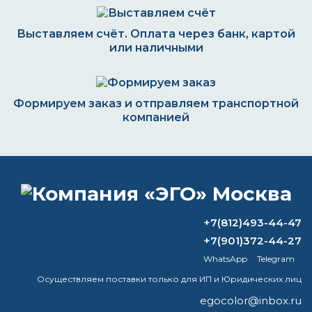
Выставляем счёт. Оплата через банк, картой
или наличными
Формируем заказ и отправляем транспортной
компанией
ВОПРОС-ОТВЕТ
+7(812)493-44-47
Какой краской лучше красить бетон на
+7(901)372-44-27
улице?
WhatsApp
Telegram
Что может растворить цинк?
Осуществляем поставки только для ИП и Юридических лиц
egocolor@inbox.ru
Что можно покрывать