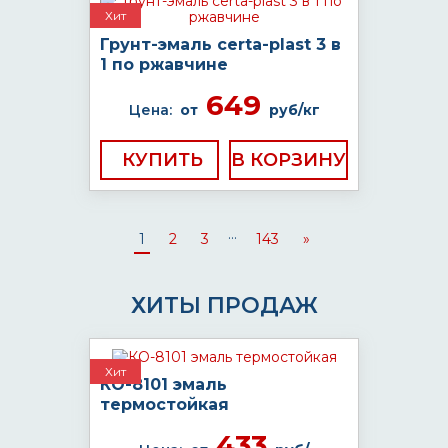
Хит
Грунт-эмаль certa-plast 3 в
1 по ржавчине
649
Цена:
от
руб/кг
КУПИТЬ
...
1
2
3
143
»
ХИТЫ ПРОДАЖ
Хит
КО-8101 эмаль
термостойкая
433