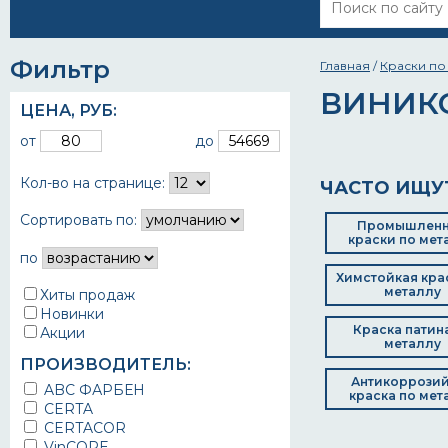
Фильтр
Главная
/
Краски по
ВИНИКО
ЦЕНА,
РУБ
:
от
до
Кол-во на странице:
ЧАСТО ИЩУ
Сортировать по:
Промышлен
краски по мет
по
Химстойкая кра
металлу
Хиты продаж
Новинки
Краска патин
Акции
металлу
ПРОИЗВОДИТЕЛЬ:
Антикоррози
ABC ФАРБЕН
краска по мет
CERTA
CERTACOR
VinCORE