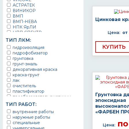
АСТРАТЕК
ВИНИКОР
ВМП
Цинковая кр
ВМП-НЕВА
НПК ЯрЛИ
НПП СПЕКТР
Цена:
от
НПФ ЭМАЛЬ
ТИП ЛКМ:
ТЕРМА
КУПИТЬ
гидроизоляция
УРЕПЛЕН
гидрофобизатор
грунтовка
грунт-эмаль
декоративная краска
краска-грунт
лак
очиститель
пластификатор
Грунтовка д
преобразователь ржавчины
эпоксидная
эмаль
ТИП РАБОТ:
высоконапо
Краска
внутренние работы
«ФАРБЕН ПР
Покрытие
наружные работы
грунт эмаль
по
специальные
защитное покрытие
Цена:
универсальные