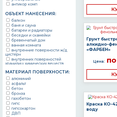
антикор комп
К
ОБЪЕКТ НАНЕСЕНИЯ:
балкон
баня и сауна
батареи и радиаторы
беседки и скамейки
Грунт быстр
бревенчатый дом
алкидно-фе
ванная комната
«ФАРБЕН»
внутренние поверхности ж/д
цистерн
по
внутренних поверхностей
Цена:
хранилищ химических веществ
водопроводы
МАТЕРИАЛ ПОВЕРХНОСТИ:
ворота
К
выхлопные системы
алюминий
автомобилей
асфальт
газопроводы
бетон
гараж
бронза
гидротехнические сооружения
газобетон
городской транспорт
гипс
Краска КО-4
грузовые вагоны
гипсокартон
воду
двери металлические
ДВП