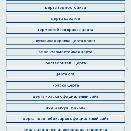
церта термостойкая
церта саратов
термостойкая краска церта
кузнечная краска церта пласт
эмаль термостойкая церта
растворитель церта
церта спб
краски церта
церта краска официальный сайт
церта моунт москва
церта новочебоксарск официальный сайт
эмаль церта технические характеристики