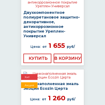
Двухкомпонентное
полиуретановое защитно-
декоративное,
антикоррозионное
покрытие Уреплен-
Универсал
1 655
Цена:
от
руб/
КУПИТЬ
Хит
Цинконаполненная эмаль
Акция
Экоцин Ecozin Церта
1 260
Цена:
от
руб/