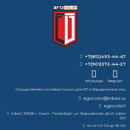
Формируем заказ и отправляем транспортной
компанией
ВОПРОС-ОТВЕТ
+7(812)493-44-47
Чем можно заменить растворитель
+7(901)372-44-27
сольвент?
WhatsApp
Telegram
Какой растворитель растворяет
акриловую краску?
Осуществляем поставки только для ИП и Юридических лиц
egocolor@inbox.ru
Можно ли красить металл без
egocolor1
грунтовки?
Офис:
196128 г. Санкт - Петербург, ул. Варшавская, д5 к2, офис
301
Можно ли разбавлять краску с
растворителем?
пн-пт с 9-00 до 18-00