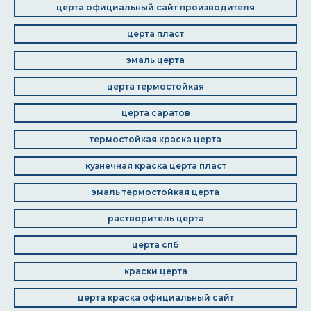
церта официальный сайт производителя
церта пласт
эмаль церта
церта термостойкая
церта саратов
термостойкая краска церта
кузнечная краска церта пласт
эмаль термостойкая церта
растворитель церта
церта спб
краски церта
церта краска официальный сайт