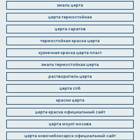
эмаль церта
церта термостойкая
церта саратов
термостойкая краска церта
кузнечная краска церта пласт
эмаль термостойкая церта
растворитель церта
церта спб
краски церта
церта краска официальный сайт
церта моунт москва
церта новочебоксарск официальный сайт