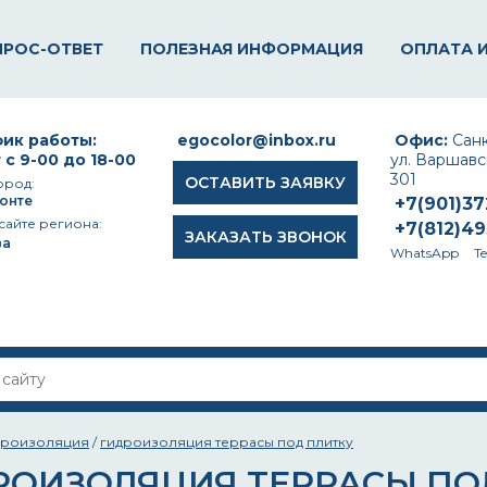
ПРОС-ОТВЕТ
ПОЛЕЗНАЯ ИНФОРМАЦИЯ
ОПЛАТА 
ик работы:
egocolor@inbox.ru
Офис:
Санк
 с 9-00 до 18-00
ул. Варшавск
301
ОСТАВИТЬ ЗАЯВКУ
ород:
онте
+7(901)3
сайте региона:
+7(812)4
ЗАКАЗАТЬ ЗВОНОК
ва
WhatsApp
T
дроизоляция
/
гидроизоляция террасы под плитку
РОИЗОЛЯЦИЯ ТЕРРАСЫ ПО