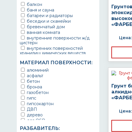
балкон
Грунто
баня и сауна
эпокси
батареи и радиаторы
высоко
беседки и скамейки
«ФАРБЕ
бревенчатый дом
ванная комната
Цена:
внутренние поверхности ж/д
цистерн
внутренних поверхностей
хранилищ химических веществ
водопроводы
МАТЕРИАЛ ПОВЕРХНОСТИ:
ворота
выхлопные системы
алюминий
автомобилей
асфальт
газопроводы
бетон
гараж
Грунт 
бронза
гидротехнические сооружения
алкидн
газобетон
городской транспорт
«ФАРБЕ
гипс
грузовые вагоны
гипсокартон
двери металлические
ДВП
Цена:
детали двигателей
дерево
детали машин
для OSB
детали механизмов
для бетона
РАЗБАВИТЕЛЬ:
для автомобилей
для гипса