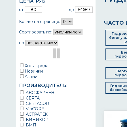
ЦЕНА,
РУБ
:
от
до
Кол-во на странице:
ЧАСТО 
Сортировать по:
Гидрои
бетону д
р
по
Бе
гидро
Хиты продаж
Новинки
Верт
гидро
Акции
ПРОИЗВОДИТЕЛЬ:
Гидроиз
бассейна
ABC ФАРБЕН
CERTA
CERTACOR
VinCORE
АСТРАТЕК
ВИНИКОР
ВМП