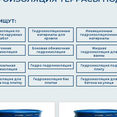
ИЩУТ:
золяция по
Гидроизоляционные
Инъекционные
ля наружных
материалы для
гидроизоляционны
абот
кровли
материалы
тонная
Боковая обмазочная
Жидкая
изоляция
гидроизоляция
гидроизоляция дл
ванны
икальная
Гидро гидроизоляция
Гидроизоляция по
изоляция
плиту
оляция для
Гидроизоляция без
Гидроизоляция дл
 под плитку
плитки
бетона на улице