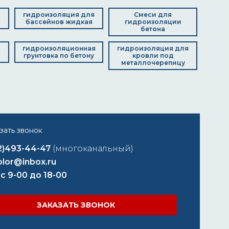
я
гидроизоляция для
Смеси для
бассейнов жидкая
гидроизоляции
бетона
д
гидроизоляционная
гидроизоляция для
грунтовка по бетону
кровли под
металлочерепицу
2)493-44-47
(многоканальный)
lor@inbox.ru
 с 9-00 до 18-00
ЗАКАЗАТЬ ЗВОНОК