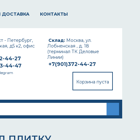
И ДОСТАВКА
КОНТАКТЫ
т - Петербург,
Склад:
Москва, ул.
ая, д5 к2, офис
Лобненская , д. 18
(терминал ТК Деловые
Линии)
72-44-27
+7(901)372-44-27
93-44-47
elegram
Корзина пуста
Д ПЛИТКУ