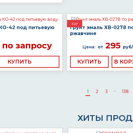
Хит
 КО-42 под питьевую
Грунт эмаль ХВ-0278 п
ржавчине
по запросу
295
Цена:
от
руб/
КУПИТЬ
КУПИТЬ
...
1
2
3
138
ХИТЫ ПРО