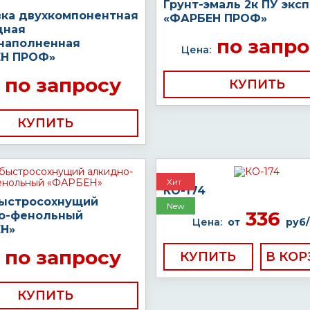
Грунт-эмаль 2к ПУ экс
вка двухкомпонентная
«ФАРБЕН ПРОФ»
дная
по запро
наполненная
Цена:
Н ПРОФ»
по запросу
КУПИТЬ
КУПИТЬ
Хит
КО-174
быстросохнущий
New
336
о-фенольный
Цена:
от
руб/
Н»
по запросу
КУПИТЬ
КУПИТЬ