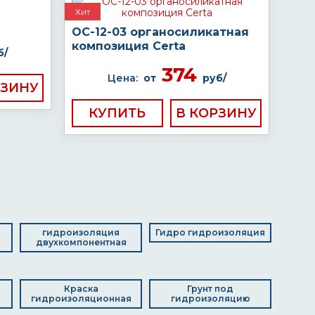
Хит
ОС-12-03 органосиликатная
композиция Certa
б/
374
Цена:
от
руб/
КУПИТЬ
я
гидроизоляция
Гидро гидроизоляция
двухкомпонентная
д
Краска
Грунт под
гидроизоляционная
гидроизоляцию