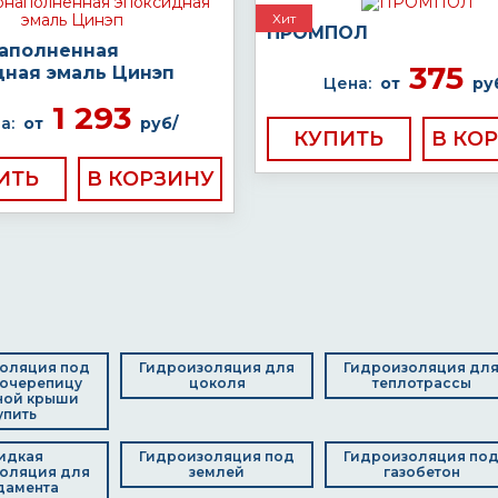
Хит
ПРОМПОЛ
аполненная
375
дная эмаль Цинэп
Цена:
от
ру
1 293
а:
от
руб/
КУПИТЬ
ИТЬ
оляция под
Гидроизоляция для
Гидроизоляция дл
очерепицу
цоколя
теплотрассы
ной крыши
упить
идкая
Гидроизоляция под
Гидроизоляция по
оляция для
землей
газобетон
дамента