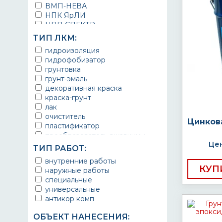
ВМП-НЕВА
НПК ЯрЛИ
НПП СПЕКТР
НПФ ЭМАЛЬ
ТИП ЛКМ:
ТЕРМА
гидроизоляция
УРЕПЛЕН
гидрофобизатор
грунтовка
грунт-эмаль
декоративная краска
краска-грунт
лак
очиститель
Цинков
пластификатор
преобразователь ржавчины
Цен
эмаль
ТИП РАБОТ:
Краска
внутренние работы
Покрытие
КУП
наружные работы
грунт эмаль
специальные
защитное покрытие
универсальные
антикор комп
ОБЪЕКТ НАНЕСЕНИЯ: