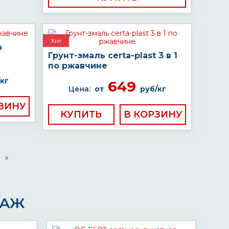
Хит
о
Грунт-эмаль certa-plast 3 в 1
по ржавчине
кг
649
Цена:
от
руб/кг
КУПИТЬ
»
ДАЖ