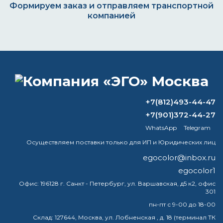
Формируем заказ и отправляем транспортной
компанией
ВОПРОС-ОТВЕТ
Как снять старую краску с железной
+7(812)493-44-47
ограды?
+7(901)372-44-27
WhatsApp
Telegram
Нужно ли разбавлять термостойкую
краску?
Осуществляем поставки только для ИП и Юридических лиц
egocolor@inbox.ru
Какие товары относятся к
egocolor1
лакокрасочным?
Офис:
196128 г. Санкт - Петербург, ул. Варшавская, д5 к2, офис
301
Может ли акриловая краска
прилипнуть к нержавеющей стали?
пн-пт с 9-00 до 18-00
Склад:
127644, Москва, ул. Лобненская , д. 18 (терминал ТК