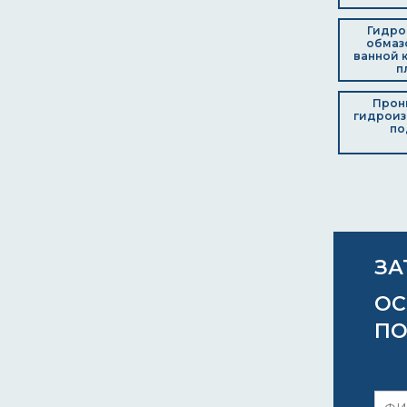
металлоизделия
морской транспорт
Гидро
мостовые конструкции
обмаз
насосные оборудования
ванной 
п
нефте-бензиновые цистерны
нефтегазопроводы
Прон
нефтеперерабатывающие
гидроиз
предприятия
по
нефтепроводы
нефтехранилища
оборудования
общественные помещения
ограды
ограждения
оконная решетка
опоры линий электропередач
ЗА
открытые площадки
отстойники
ОС
оцинкованные водостоки
ПО
оцинкованные детали
оцинкованные желоба
оцинкованные конструкции
оцинкованные трубы
очистные сооружения