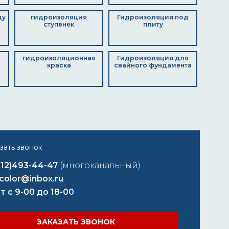
ду
гидроизоляция
Гидроизоляция под
ступенек
плиту
гидроизоляционная
Гидроизоляция для
краска
свайного фундамента
812)493-44-47
(многоканальный)
color@inbox.ru
т с 9-00 до 18-00
ЗАКАЗАТЬ ЗВОНОК