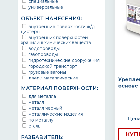
специальные
универсальные
ОБЪЕКТ НАНЕСЕНИЯ:
внутренние поверхности ж/д
цистерн
внутренних поверхностей
хранилищ химических веществ
водопроводы
газопроводы
гидротехнические сооружения
городской транспорт
грузовые вагоны
двери металлические
Урепле
детали двигателей
основе
МАТЕРИАЛ ПОВЕРХНОСТИ:
детали машин
детали механизмов
для металла
для автомобилей
металл
для бассейна
металл черный
для всех металлических
металлические изделия
оснований
Цена
по металлу
для дорог
сталь
для лодок
КУП
для металлоконструкций
РАЗБАВИТЕЛЬ: