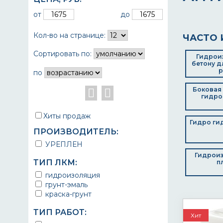
от
до
Кол-во на странице:
ЧАСТО 
Сортировать по:
Гидрои
бетону д
р
по
Боковая
гидро
Хиты продаж
Гидро ги
ПРОИЗВОДИТЕЛЬ:
УРЕПЛЕН
Гидроиз
ТИП ЛКМ:
п
гидроизоляция
грунт-эмаль
краска-грунт
ТИП РАБОТ:
Хит