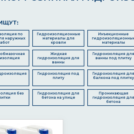
ИЩУТ:
золяция по
Гидроизоляционные
Инъекционные
ля наружных
материалы для
гидроизоляционны
абот
кровли
материалы
 обмазочная
Жидкая
Гидроизоляция дл
изоляция
гидроизоляция для
ванны под плитку
ванны
дроизоляция
Гидроизоляция под
Гидроизоляция дл
плиту
балкона под плитку
оляция без
Гидроизоляция для
Проникающая
литки
бетона на улице
гидроизоляция дл
бетона