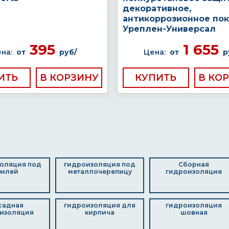
декоративное,
антикоррозионное по
Уреплен-Универсал
395
1 655
на:
от
руб/
Цена:
от
р
ИТЬ
КУПИТЬ
оляция под
гидроизоляция под
Сборная
емлей
металлочерепицу
гидроизоляция
садная
гидроизоляция для
гидроизоляция
изоляция
кирпича
шовная