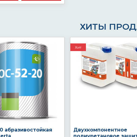
ХИТЫ ПРО
Хит
20 абразивостойкая
Двухкомпонентное
erta
полиуретановое защи