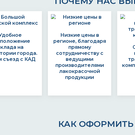
ПОЧЕМУ НАС В
Удобное
Низкие цены в
сположение
регионе, благодаря
склада на
прямому
тории города.
сотрудничеству с
 съезд с КАД
ведущими
тр
производителями
комп
лакокрасочной
продукции
КАК ОФОРМИТЬ 