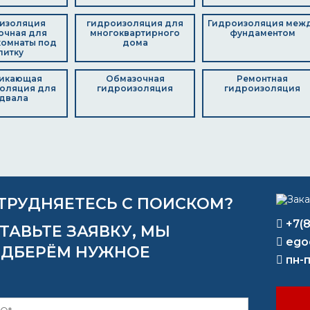
изоляция
гидроизоляция для
Гидроизоляция меж
очная для
многоквартирного
фундаментом
комнаты под
дома
литку
икающая
Обмазочная
Ремонтная
оляция для
гидроизоляция
гидроизоляция
двала
ТРУДНЯЕТЕСЬ С ПОИСКОМ?
+7(
ТАВЬТЕ ЗАЯВКУ, МЫ
ego
ДБЕРЁМ НУЖНОЕ
пн-п