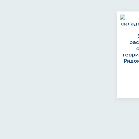
спецтехника
стальные конструкции
стальные резервуары
стальные трубопроводы
станки
строительные
металлоконструкции
ра
судовые конструкции
технические бассейны
терри
технологические оборудования
Рядом
трубопроводов
трубопроводы
трубопроводы для холодной
воды
под питьевую воду
трубы
хранилища
хранилища ГСМ
хранилища минеральных
удобрений
цистерны
черные и цветные металлы
эстакады