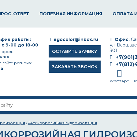
ПРОС-ОТВЕТ
ПОЛЕЗНАЯ ИНФОРМАЦИЯ
ОПЛАТА 
фик работы:
egocolor@inbox.ru
Офис:
Сан
 с 9-00 до 18-00
ул. Варшавск
301
ОСТАВИТЬ ЗАЯВКУ
город:
онте
+7(901)
а сайте региона:
+7(812)
ЗАКАЗАТЬ ЗВОНОК
ва
WhatsApp
T
дроизоляция
/
Антикоррозийная гидроизоляция
ИКОРРОЗИЙНАЯ ГИДРОИЗ