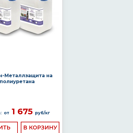
н-Металлзащита на
 полиуретана
1 675
:
от
руб/кг
ИТЬ