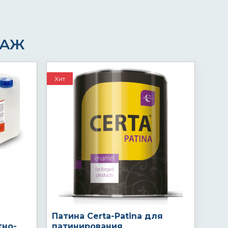
ДАЖ
Хит
Патина Certa-Patina для
тно-
патинирования