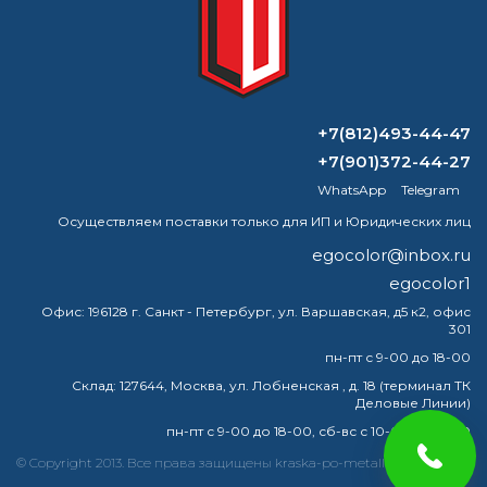
ВОПРОС-ОТВЕТ
+7(812)493-44-47
+7(901)372-44-27
Как протравить нержавеющую сталь
WhatsApp
Telegram
перед покраской?
Осуществляем поставки только для ИП и Юридических лиц
Артикул: 70000001 цинковая краска
egocolor@inbox.ru
,хотим приобрести в новосибирске
egocolor1
Для чего нужен деаэратор?
Офис:
196128 г. Санкт - Петербург, ул. Варшавская, д5 к2, офис
301
Как получить цвет хаки?
пн-пт с 9-00 до 18-00
Склад:
127644, Москва, ул. Лобненская , д. 18 (терминал ТК
Деловые Линии)
пн-пт с 9-00 до 18-00, сб-вс с 10-00 до 16-00
краска
эмаль
металлу
купить
грунт
металла
© Copyright 2013. Все права защищены kraska-po-metallu.com