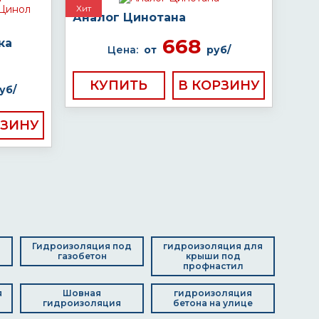
Хит
Аналог Цинотана
668
ка
Цена:
от
руб/
КУПИТЬ
уб/
я
Гидроизоляция под
гидроизоляция для
газобетон
крыши под
профнастил
я
Шовная
гидроизоляция
гидроизоляция
бетона на улице