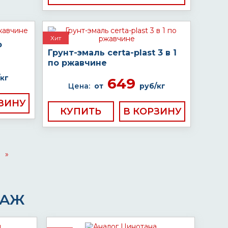
Хит
о
Грунт-эмаль certa-plast 3 в 1
по ржавчине
кг
649
Цена:
от
руб/кг
КУПИТЬ
»
ДАЖ