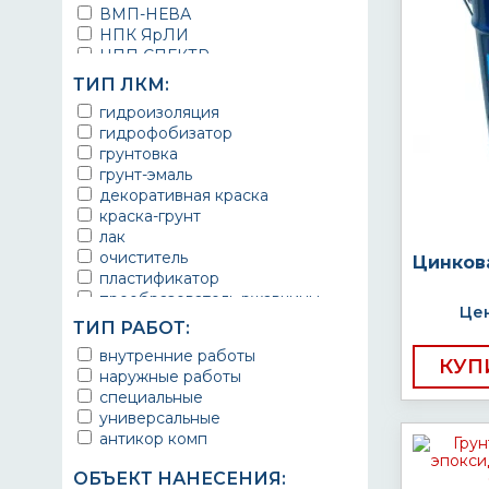
ВМП-НЕВА
НПК ЯрЛИ
НПП СПЕКТР
НПФ ЭМАЛЬ
ТИП ЛКМ:
ТЕРМА
гидроизоляция
УРЕПЛЕН
гидрофобизатор
грунтовка
грунт-эмаль
декоративная краска
краска-грунт
лак
очиститель
Цинков
пластификатор
преобразователь ржавчины
Цен
эмаль
ТИП РАБОТ:
Краска
внутренние работы
Покрытие
КУП
наружные работы
грунт эмаль
специальные
защитное покрытие
универсальные
антикор комп
ОБЪЕКТ НАНЕСЕНИЯ: