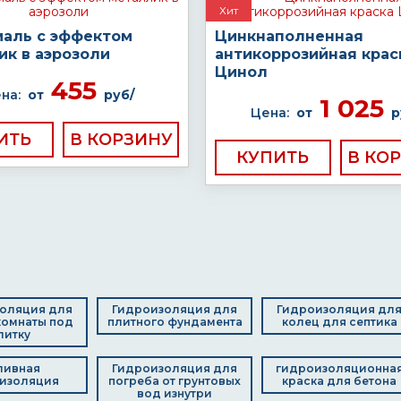
Хит
маль с эффектом
Цинкнаполненная
ик в аэрозоли
антикоррозийная крас
Цинол
455
на:
от
руб/
1 025
Цена:
от
р
ИТЬ
КУПИТЬ
оляция для
Гидроизоляция для
Гидроизоляция дл
комнаты под
плитного фундамента
колец для септика
литку
ливная
Гидроизоляция для
гидроизоляционна
изоляция
погреба от грунтовых
краска для бетона
вод изнутри