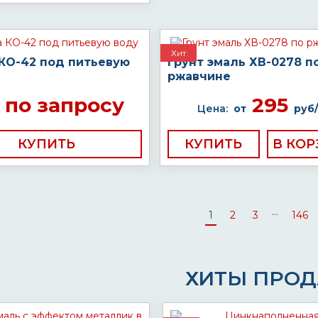
Хит
 КО-42 под питьевую
Грунт эмаль ХВ-0278 п
ржавчине
по запросу
295
Цена:
от
руб/
КУПИТЬ
КУПИТЬ
...
1
2
3
146
ХИТЫ ПРО