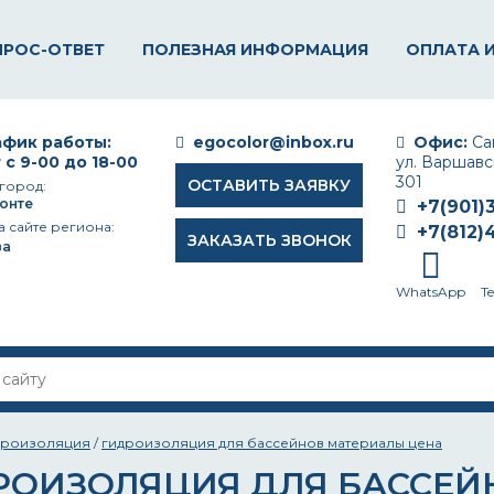
ПРОС-ОТВЕТ
ПОЛЕЗНАЯ ИНФОРМАЦИЯ
ОПЛАТА 
фик работы:
egocolor@inbox.ru
Офис:
Сан
 с 9-00 до 18-00
ул. Варшавск
301
ОСТАВИТЬ ЗАЯВКУ
город:
онте
+7(901)
а сайте региона:
+7(812)
ЗАКАЗАТЬ ЗВОНОК
ва
WhatsApp
T
дроизоляция
/
гидроизоляция для бассейнов материалы цена
РОИЗОЛЯЦИЯ ДЛЯ БАССЕЙ