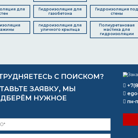
оляция для
Гидроизоляция для
Гидроизоляция по
стен
газобетона
стены
изоляция
гидроизоляция для
Полиуретановая
важины
уличного крыльца
мастика для
гидроизоляции
ТРУДНЯЕТЕСЬ С ПОИСКОМ?
+7(
ТАВЬТЕ ЗАЯВКУ, МЫ
ego
ДБЕРЁМ НУЖНОЕ
пн-п