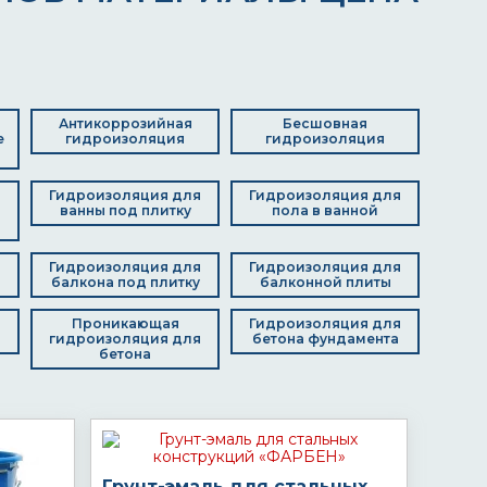
Антикоррозийная
Бесшовная
е
гидроизоляция
гидроизоляция
Гидроизоляция для
Гидроизоляция для
я
ванны под плитку
пола в ванной
д
Гидроизоляция для
Гидроизоляция для
балкона под плитку
балконной плиты
я
Проникающая
Гидроизоляция для
гидроизоляция для
бетона фундамента
бетона
Грунт-эмаль для стальных