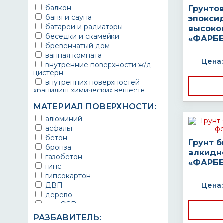
балкон
Грунто
баня и сауна
эпокси
батареи и радиаторы
высоко
беседки и скамейки
«ФАРБЕ
бревенчатый дом
ванная комната
Цена:
внутренние поверхности ж/д
цистерн
внутренних поверхностей
хранилищ химических веществ
водопроводы
МАТЕРИАЛ ПОВЕРХНОСТИ:
ворота
выхлопные системы
алюминий
автомобилей
асфальт
газопроводы
бетон
Грунт 
гараж
бронза
алкидн
гидротехнические сооружения
газобетон
«ФАРБЕ
городской транспорт
гипс
грузовые вагоны
гипсокартон
двери металлические
ДВП
Цена:
детали двигателей
дерево
детали машин
для OSB
детали механизмов
для бетона
РАЗБАВИТЕЛЬ:
для автомобилей