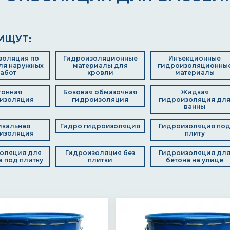
ИЩУТ:
золяция по
Гидроизоляционные
Инъекционные
ля наружных
материалы для
гидроизоляционны
абот
кровли
материалы
тонная
Боковая обмазочная
Жидкая
изоляция
гидроизоляция
гидроизоляция дл
ванны
икальная
Гидро гидроизоляция
Гидроизоляция по
изоляция
плиту
оляция для
Гидроизоляция без
Гидроизоляция дл
 под плитку
плитки
бетона на улице