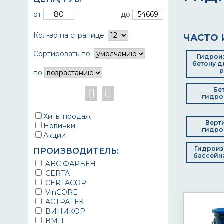
от
до
Кол-во на странице:
ЧАСТО 
Сортировать по:
Гидрои
бетону д
р
по
Бе
гидро
Хиты продаж
Верт
Новинки
гидро
Акции
Гидроиз
ПРОИЗВОДИТЕЛЬ:
бассейна
ABC ФАРБЕН
CERTA
CERTACOR
VinCORE
АСТРАТЕК
ВИНИКОР
ВМП