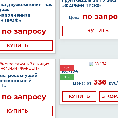
Грунт-эмаль 2к ПУ экс
вка двухкомпонентная
«ФАРБЕН ПРОФ»
дная
по запро
наполненная
Цена:
Н ПРОФ»
по запросу
КУПИТЬ
КУПИТЬ
Хит
КО-174
быстросохнущий
New
336
о-фенольный
Цена:
от
руб/
Н»
по запросу
КУПИТЬ
КУПИТЬ