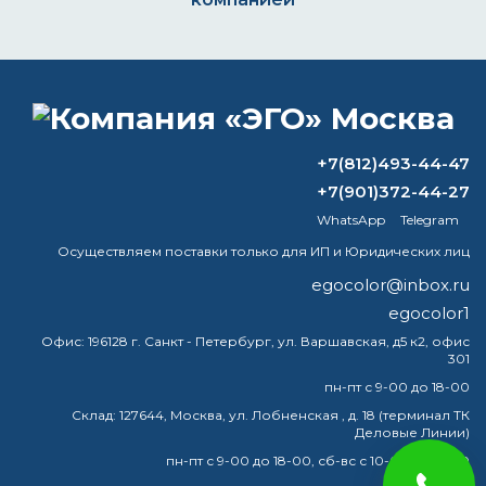
ВОПРОС-ОТВЕТ
+7(812)493-44-47
Для чего используется растворитель
+7(901)372-44-27
R12?
WhatsApp
Telegram
Эмаль — это то же самое, что и олово?
Осуществляем поставки только для ИП и Юридических лиц
egocolor@inbox.ru
Что дает добавление отвердителя в
egocolor1
краску?
Офис:
196128 г. Санкт - Петербург, ул. Варшавская, д5 к2, офис
301
Можно ли использовать ксилол как
обезжириватель?
пн-пт с 9-00 до 18-00
Склад:
127644, Москва, ул. Лобненская , д. 18 (терминал ТК
Деловые Линии)
пн-пт с 9-00 до 18-00, сб-вс с 10-00 до 16-00
краска
эмаль
металлу
купить
грунт
металла