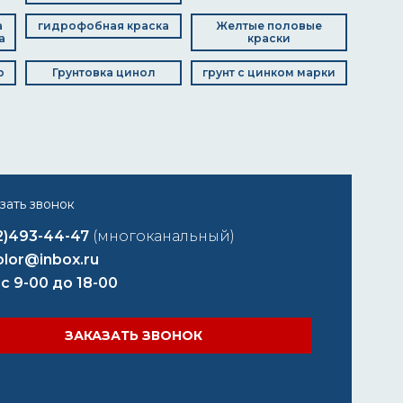
а
гидрофобная краска
Желтые половые
а
краски
р
Грунтовка цинол
грунт с цинком марки
2)493-44-47
(многоканальный)
lor@inbox.ru
 с 9-00 до 18-00
ЗАКАЗАТЬ ЗВОНОК