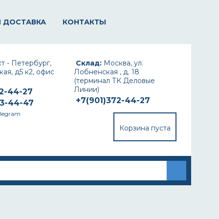
И ДОСТАВКА
КОНТАКТЫ
т - Петербург,
Склад:
Москва, ул.
ая, д5 к2, офис
Лобненская , д. 18
(терминал ТК Деловые
Линии)
72-44-27
+7(901)372-44-27
93-44-47
elegram
Корзина пуста