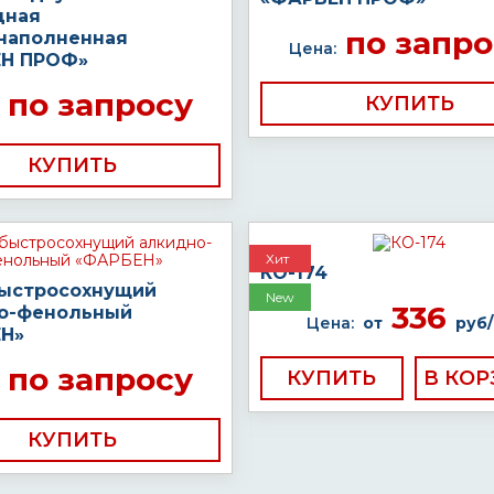
дная
по запро
наполненная
Цена:
Н ПРОФ»
по запросу
КУПИТЬ
КУПИТЬ
Хит
КО-174
быстросохнущий
New
336
о-фенольный
Цена:
от
руб/
Н»
по запросу
КУПИТЬ
КУПИТЬ