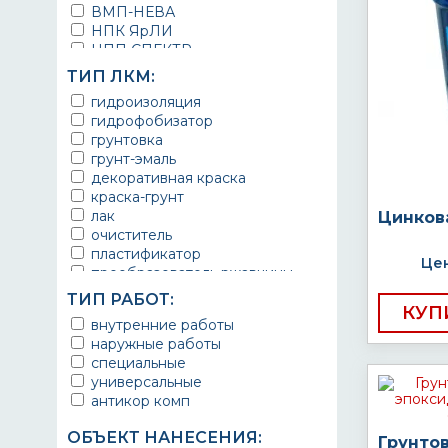
ВМП-НЕВА
НПК ЯрЛИ
НПП СПЕКТР
НПФ ЭМАЛЬ
ТИП ЛКМ:
ТЕРМА
гидроизоляция
УРЕПЛЕН
гидрофобизатор
грунтовка
грунт-эмаль
декоративная краска
краска-грунт
лак
Цинков
очиститель
пластификатор
Цен
преобразователь ржавчины
эмаль
ТИП РАБОТ:
Краска
КУП
внутренние работы
Покрытие
наружные работы
грунт эмаль
специальные
защитное покрытие
универсальные
антикор комп
ОБЪЕКТ НАНЕСЕНИЯ:
Грунто