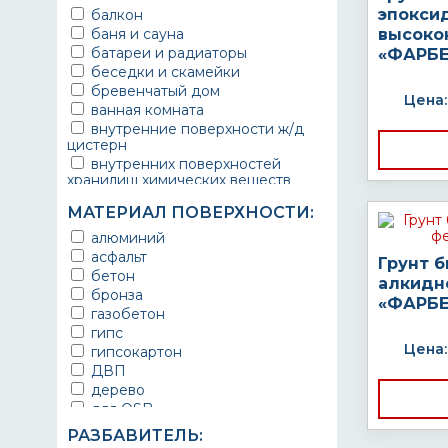
эпокси
балкон
баня и сауна
высоко
батареи и радиаторы
«ФАРБЕ
беседки и скамейки
бревенчатый дом
Цена:
ванная комната
внутренние поверхности ж/д
цистерн
внутренних поверхностей
хранилищ химических веществ
водопроводы
МАТЕРИАЛ ПОВЕРХНОСТИ:
ворота
выхлопные системы
алюминий
автомобилей
асфальт
Грунт 
газопроводы
бетон
алкидн
гараж
бронза
«ФАРБЕ
гидротехнические сооружения
газобетон
городской транспорт
гипс
грузовые вагоны
Цена:
гипсокартон
двери металлические
ДВП
детали двигателей
дерево
детали машин
для OSB
детали механизмов
для бетона
РАЗБАВИТЕЛЬ:
для автомобилей
для гипса