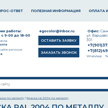
ПРОС-ОТВЕТ
ПОЛЕЗНАЯ ИНФОРМАЦИЯ
ОПЛАТА 
ик работы:
egocolor@inbox.ru
Офис:
Санк
 с 9-00 до 18-00
ул. Варшавск
301
ОСТАВИТЬ ЗАЯВКУ
ород:
онте
+7(901)3
сайте региона:
+7(812)4
ЗАКАЗАТЬ ЗВОНОК
ва
WhatsApp
T
аски по металлу
/
Краска ral 2004 по металлу
КА RAL 2004 ПО МЕТАЛЛУ