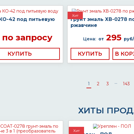
Хит
 КО-42 под питьевую
Грунт эмаль ХВ-0278 п
ржавчине
по запросу
295
Цена:
от
руб/
КУПИТЬ
КУПИТЬ
...
1
2
3
143
ХИТЫ ПРО
Хит