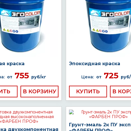
ая краска
Эпоксидная краска
755
725
а:
от
руб/кг
Цена:
от
руб/
ИТЬ
КУПИТЬ
Грунт-эмаль 2к ПУ экс
вка двухкомпонентная
«ФАРБЕН ПРОФ»