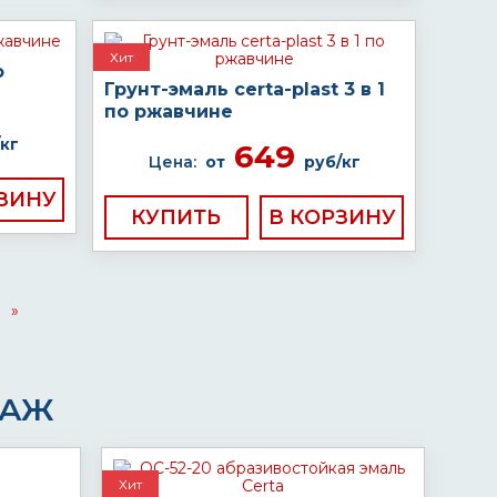
Хит
о
Грунт-эмаль certa-plast 3 в 1
по ржавчине
кг
649
Цена:
от
руб/кг
КУПИТЬ
»
ДАЖ
Хит