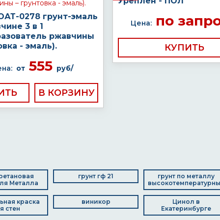
Уреплен - ПОЛ
ОАТ-0278 грунт-эмаль
по запр
Цена:
чине 3 в 1
разователь ржавчины
овка - эмаль).
КУПИТЬ
555
на:
от
руб/
ИТЬ
ретановая
грунт гф 21
грунт по металлу
ля Металла
высокотемпературн
ьная краска
виникор
Цинол в
я стен
Екатеринбурге