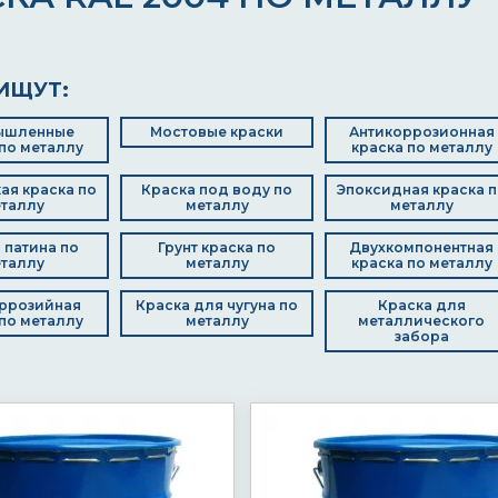
ИЩУТ:
ышленные
Мостовые краски
Антикоррозионная
по металлу
краска по металлу
ая краска по
Краска под воду по
Эпоксидная краска п
таллу
металлу
металлу
 патина по
Грунт краска по
Двухкомпонентная
таллу
металлу
краска по металлу
ррозийная
Краска для чугуна по
Краска для
по металлу
металлу
металлического
забора