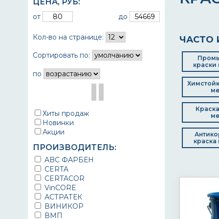
ЦЕНА,
РУБ
:
от
до
Кол-во на странице:
ЧАСТО 
Сортировать по:
Пром
краски 
по
Химстойк
ме
Краска
Хиты продаж
ме
Новинки
Акции
Антико
краска 
ПРОИЗВОДИТЕЛЬ:
ABC ФАРБЕН
CERTA
CERTACOR
VinCORE
АСТРАТЕК
ВИНИКОР
ВМП