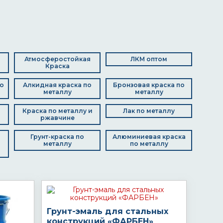
Атмосферостойкая
ЛКМ оптом
Краска
о
Алкидная краска по
Бронзовая краска по
металлу
металлу
Краска по металлу и
Лак по металлу
ржавчине
Грунт-краска по
Алюминиевая краска
металлу
по металлу
Грунт-эмаль для стальных
конструкций «ФАРБЕН»