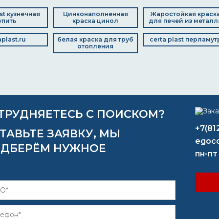
ast кузнечная
Цинконаполненная
Жаростойкая краск
упить
краска цинол
для печей из металл
aplast.ru
белая краска для труб
certa plast перламут
отопления
ТРУДНЯЕТЕСЬ С ПОИСКОМ?
+7(81
ТАВЬТЕ ЗАЯВКУ, МЫ
egoco
ДБЕРЁМ НУЖНОЕ
пн-пт