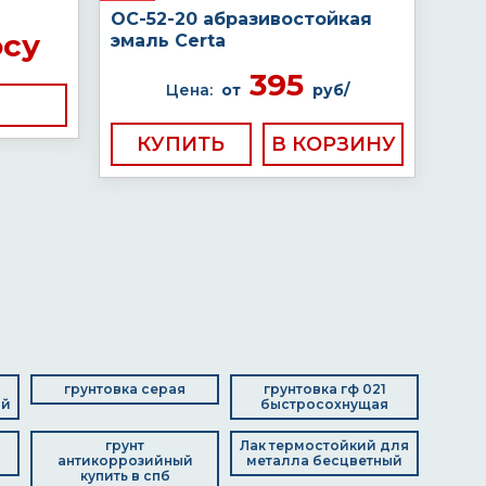
ОС-52-20 абразивостойкая
осу
эмаль Certa
395
Цена:
от
руб/
КУПИТЬ
грунтовка серая
грунтовка гф 021
ый
быстросохнущая
грунт
Лак термостойкий для
антикоррозийный
металла бесцветный
купить в спб