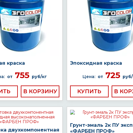
ая краска
Эпоксидная краска
755
725
а:
от
руб/кг
Цена:
от
руб/
ИТЬ
КУПИТЬ
Грунт-эмаль 2к ПУ экс
вка двухкомпонентная
«ФАРБЕН ПРОФ»