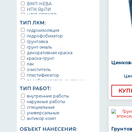
ВМП-НЕВА
НПК ЯрЛИ
НПП СПЕКТР
НПФ ЭМАЛЬ
ТИП ЛКМ:
ТЕРМА
гидроизоляция
УРЕПЛЕН
гидрофобизатор
грунтовка
грунт-эмаль
декоративная краска
краска-грунт
Цинков
лак
очиститель
пластификатор
Цен
преобразователь ржавчины
эмаль
ТИП РАБОТ:
КУП
Краска
внутренние работы
Покрытие
наружные работы
грунт эмаль
специальные
защитное покрытие
универсальные
антикор комп
Грунто
ОБЪЕКТ НАНЕСЕНИЯ: