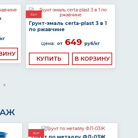
Хит
о
Грунт-эмаль certa-plast 3 в 1
по ржавчине
кг
649
Цена:
от
руб/кг
КУПИТЬ
»
ДАЖ
Хит
Грунт по металлу ФЛ-03Ж