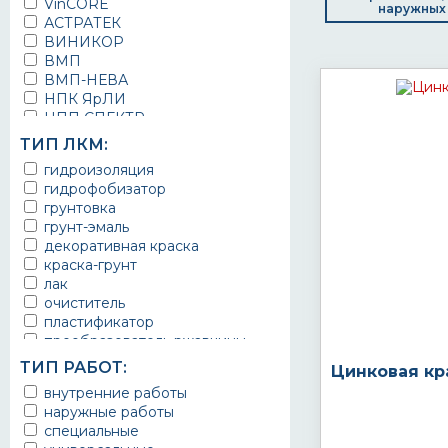
VinCORE
наружных
АСТРАТЕК
ВИНИКОР
ВМП
ВМП-НЕВА
НПК ЯрЛИ
НПП СПЕКТР
НПФ ЭМАЛЬ
ТИП ЛКМ:
ТЕРМА
гидроизоляция
УРЕПЛЕН
гидрофобизатор
грунтовка
грунт-эмаль
декоративная краска
краска-грунт
лак
очиститель
пластификатор
преобразователь ржавчины
эмаль
ТИП РАБОТ:
Цинковая кр
Краска
внутренние работы
Покрытие
наружные работы
грунт эмаль
специальные
защитное покрытие