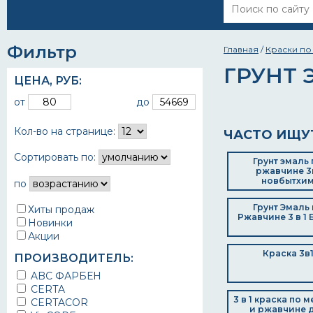
Фильтр
Главная
/
Краски по
ГРУНТ 
ЦЕНА,
РУБ
:
от
до
Кол-во на странице:
ЧАСТО ИЩУ
Сортировать по:
Грунт эмаль 
ржавчине 3
новбытхи
по
Грунт Эмаль
Хиты продаж
Ржавчине 3 в 1 
Новинки
Акции
Краска 3в
ПРОИЗВОДИТЕЛЬ:
ABC ФАРБЕН
CERTA
3 в 1 краска по 
CERTACOR
и ржавчине 