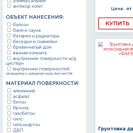
универсальные
антикор комп
Цена:
от
ОБЪЕКТ НАНЕСЕНИЯ:
КУПИТЬ
балкон
баня и сауна
батареи и радиаторы
беседки и скамейки
бревенчатый дом
ванная комната
внутренние поверхности ж/д
цистерн
внутренних поверхностей
хранилищ химических веществ
водопроводы
МАТЕРИАЛ ПОВЕРХНОСТИ:
ворота
выхлопные системы
алюминий
автомобилей
асфальт
газопроводы
бетон
гараж
бронза
гидротехнические сооружения
газобетон
городской транспорт
гипс
грузовые вагоны
гипсокартон
Грунтовка д
двери металлические
ДВП