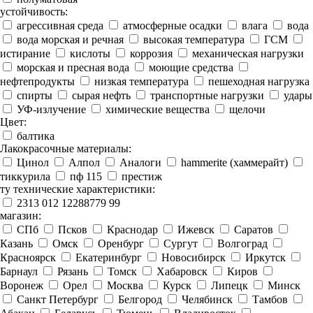
устойчивость:
агрессивная среда
атмосферные осадки
влага
вода
вода морская и речная
высокая температура
ГСМ
истирание
кислоты
коррозия
механическая нагрузки
морская и пресная вода
моющие средства
нефтепродукты
низкая температура
пешеходная нагрузка
спирты
сырая нефть
транспортные нагрузки
удары
УФ-излучение
химические вещества
щелочи
Цвет:
балтика
Лакокрасочные материалы:
Цинол
Алпол
Аналоги
hammerite (хаммерайт)
тиккурила
пф 115
престиж
ту технические характеристики:
2313 012 12288779 99
магазин:
СПб
Псков
Краснодар
Ижевск
Саратов
Казань
Омск
Оренбург
Сургут
Волгоград
Красноярск
Екатеринбург
Новосибирск
Иркутск
Барнаул
Рязань
Томск
Хабаровск
Киров
Воронеж
Орел
Москва
Курск
Липецк
Минск
Санкт Петербург
Белгород
Челябинск
Тамбов