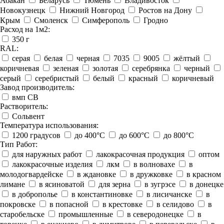
Абакан
Беларусь
Тюмень
Владивосток
Новокузнецк
Нижний Новгород
Ростов на Дону
Крым
Смоленск
Симферополь
Гродно
Расход на 1м2:
350 г
RAL:
серая
белая
черная
7035
9005
жёлтый
коричневая
зеленая
золотая
серебрянка
черный
серый
серебристый
белый
красный
коричневый
Завод производитель:
вмп СВ
Растворитель:
Сольвент
Температура использования:
1200 градусов
до 400°C
до 600°C
до 800°C
Тип Работ:
для наружных работ
лакокрасочная продукция
оптом
лакокрасочные изделия
лкм
в волновахе
в
молодогвардейске
в ждановке
в дружковке
в красном
лимане
в ясиноватой
для зерна
в зугрэсе
в донецке
в доброполье
в константиновке
в лисичанске
в
покровске
в попасной
в крестовке
в селидово
в
старобельске
промышленные
в северодонецке
в