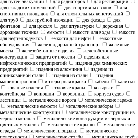
для путей эвакуации
для радиаторов
для реставрации
для складских помещений
для спортивных залов
для
спортивных площадок
для строительных конструкций
для труб
для трубной изоляции
для фасада
для
фонтанов
для цоколя
для штукатурки
дорожная
дорожная техника
емкости
емкости для воды
емкости
для нефтепродуктов
емкости для нефти
емкостные
оборудования
железнодорожный транспорт
железные
мосты
железобетонные изделия
железобетонные
конструкции
защита от плесени
изделия для
нефтехимических предприятий
изделия для химических
предприятий
изделия из алюминия
изделия из
оцинкованной стали
изделия из стали
изделия
машиностроения
интерьерная краска
кабели
калитки
кованые изделия
козловые краны
козырьки
контейнеры
конюшни
коровники
корпуса судов
лестницы
металлические ворота
металлические гаражи
металлические емкости
металлические заборы
металлические конструкции
металлические конструкции из
черного металла
металлические конструкции из черных и
цветных металлов
металлические крыши
металлические
ограды
металлические площадки
металлические
поверхности
металлические столбы
металлические трубы