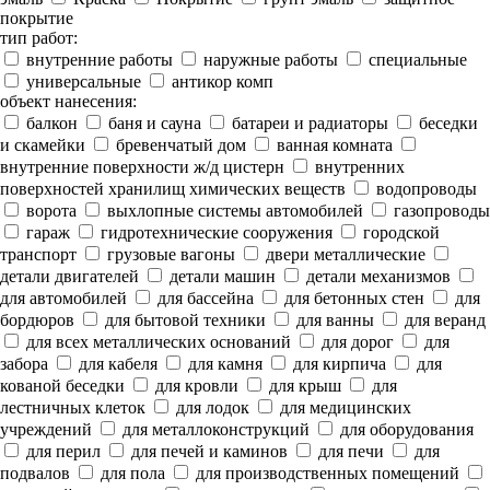
покрытие
тип работ:
внутренние работы
наружные работы
специальные
универсальные
антикор комп
объект нанесения:
балкон
баня и сауна
батареи и радиаторы
беседки
и скамейки
бревенчатый дом
ванная комната
внутренние поверхности ж/д цистерн
внутренних
поверхностей хранилищ химических веществ
водопроводы
ворота
выхлопные системы автомобилей
газопроводы
гараж
гидротехнические сооружения
городской
транспорт
грузовые вагоны
двери металлические
детали двигателей
детали машин
детали механизмов
для автомобилей
для бассейна
для бетонных стен
для
бордюров
для бытовой техники
для ванны
для веранд
для всех металлических оснований
для дорог
для
забора
для кабеля
для камня
для кирпича
для
кованой беседки
для кровли
для крыш
для
лестничных клеток
для лодок
для медицинских
учреждений
для металлоконструкций
для оборудования
для перил
для печей и каминов
для печи
для
подвалов
для пола
для производственных помещений