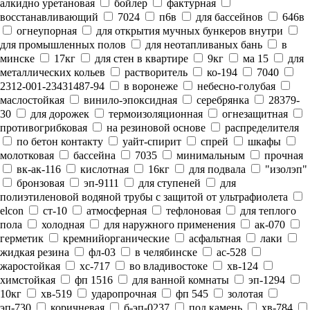
алкидно уретановая
бойлер
фактурная
восстанавливающий
7024
п6в
для бассейнов
646в
огнеупорная
для открытия мучных бункеров внутри
для промышленных полов
для неотапливаных бань
в
минске
17кг
для стен в квартире
9кг
ма 15
для
металлических кольев
растворитель
ко-194
7040
2312-001-23431487-94
в воронеже
небесно-голубая
маслостойкая
винило-эпоксидная
серебрянка
28379-
30
для дорожек
термоизоляционная
огнезащитная
противогрибковая
на резиновой основе
распределителя
по бетон контакту
уайт-спирит
спрей
шкафы
молотковая
бассейна
7035
минимальным
прочная
вк-ак-116
кислотная
16кг
для подвала
"изолэп"
бронзовая
эп-9111
для ступеней
для
полиэтиленовой водяной трубы с защитой от ультрафиолета
elcon
ст-10
атмосферная
тефлоновая
для теплого
пола
холодная
для наружного применения
ак-070
герметик
кремнийорганические
асфальтная
лаки
жидкая резина
фл-03
в челябинске
ас-528
жаростойкая
хс-717
во владивостоке
хв-124
химстойкая
фп 1516
для ванной комнаты
эп-1294
10кг
хв-519
ударопрочная
фп 545
золотая
эп-730
коричневая
б-эп-0237
под камень
хв-784