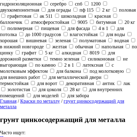
гидроизоляционная
серебро
спб
1200
двухкомпонентная
для ограды
пф 115
2 кг
половая
графитовая
ак 511
шоколадная
красная
баллончик
атмосферостойкая
9005
битумная
20 кг
полимерная
пищевая
для фасада
4 в 1
для
потолка
до 1000 градусов
влагостойкая
для воды
хорошая
вишневая
зеленая
полуматовая
водная
в нижний новгороде
желтая
обычная
напольная
по
цинку
графит
5 кг
алкидная
8019
для
дорожной разметки
темно зеленая
силиконовая
не
выгорающая
по камню
2 в 1
латексная
с
молотковым эффектом
для балкона
под молотковую
для внешних работ
для металлической двери
термостойкая
для ворот
декоративная
антик
лак
золотистая
для цоколя
28 кг
для внутренних
помещений
для моделей
для забора
Главная
/
Краски по металлу
/
грунт цинкосодержащий для
металла
грунт цинкосодержащий для металла
Часто ищут: