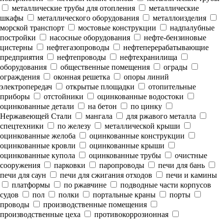
металлические трубы для отопления
металлические
шкафы
металлического оборудования
металлоизделия
морской транспорт
мостовые конструкции
надпалубные
постройки
насосные оборудования
нефте-бензиновые
цистерны
нефтегазопроводы
нефтеперерабатывающие
предприятия
нефтепроводы
нефтехранилища
оборудования
общественные помещения
ограды
ограждения
оконная решетка
опоры линий
электропередач
открытые площадки
отопительные
приборы
отстойники
оцинкованные водостоки
оцинкованные детали
на бетон
по цинку
Нержавеющей Стали
мангала
для ржавого металла
спецтехники
по железу
металлической крыши
оцинкованные желоба
оцинкованные конструкции
оцинкованные кровли
оцинкованные крыши
оцинкованные купола
оцинкованные трубы
очистные
сооружения
парковки
паропроводы
печи для бань
печи для саун
печи для сжигания отходов
печи и камины
платформы
по ржавчине
подводные части корпусов
судов
пол
полки
портальные краны
порты
проводы
производственные помещения
производственные цеха
противокоррозионная