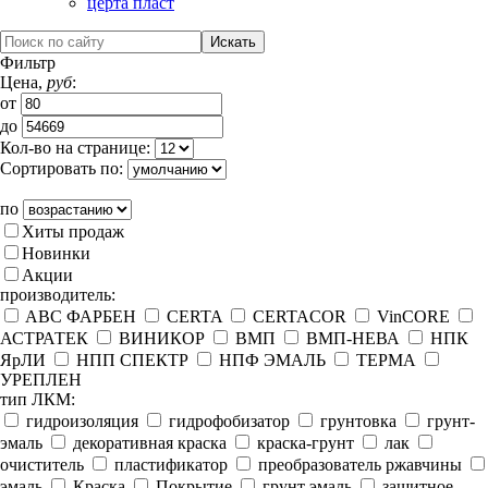
церта пласт
Фильтр
Цена,
руб
:
от
до
Кол-во на странице:
Сортировать по:
по
Хиты продаж
Новинки
Акции
производитель:
ABC ФАРБЕН
CERTA
CERTACOR
VinCORE
АСТРАТЕК
ВИНИКОР
ВМП
ВМП-НЕВА
НПК
ЯрЛИ
НПП СПЕКТР
НПФ ЭМАЛЬ
ТЕРМА
УРЕПЛЕН
тип ЛКМ:
гидроизоляция
гидрофобизатор
грунтовка
грунт-
эмаль
декоративная краска
краска-грунт
лак
очиститель
пластификатор
преобразователь ржавчины
эмаль
Краска
Покрытие
грунт эмаль
защитное