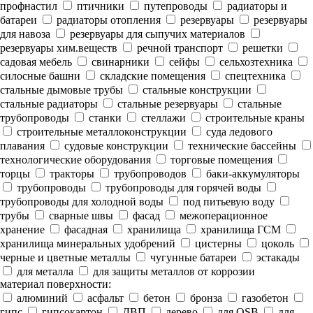
профнастил
птичники
путепроводы
радиаторы и
батареи
радиаторы отопления
резервуары
резервуары
для навоза
резервуары для сыпучих материалов
резервуары хим.веществ
речной транспорт
решетки
садовая мебель
свинарники
сейфы
сельхозтехника
силосные башни
складские помещения
спецтехника
стальные дымовые трубы
стальные конструкции
стальные радиаторы
стальные резервуары
стальные
трубопроводы
станки
стеллажи
строительные краны
строительные металлоконструкции
суда ледового
плавания
судовые конструкции
технические бассейны
технологические оборудования
торговые помещения
торцы
тракторы
трубопроводов
баки-аккумуляторы
трубопроводы
трубопроводы для горячей воды
трубопроводы для холодной воды
под питьевую воду
трубы
сварные швы
фасад
межоперационное
хранение
фасадная
хранилища
хранилища ГСМ
хранилища минеральных удобрений
цистерны
цоколь
черные и цветные металлы
чугунные батареи
эстакады
для металла
для защиты металлов от коррозии
материал поверхности:
алюминий
асфальт
бетон
бронза
газобетон
гипс
гипсокартон
ДВП
дерево
для OSB
для