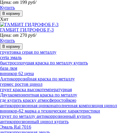
Цена:
от
199
руб/
Купить
Хит
ГАМБИТ ГИДРОФОБ F-3
Цена:
от
270
руб/
Купить
грунтовка серая по металлу
certa эмаль
быстросохнущая краска по металлу купить
база лкм
виникор 62 цена
Антикоррозийная краска по металлу
гермес ростов цинол
грунт краска высокотемпературная
Двухкомпонентная краска по металлу
где купить краску атмосферостойкою
антикоррозионная цинконаполненная композиция цинол
виникор-62 марка а технические характеристики
грунт по металлу антикоррозионный купить
антикоррозионный цинол купить
Эмаль Ral 7016
антикоррозионная эмаль