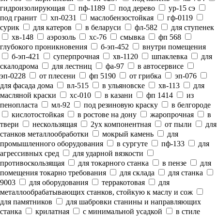
гидроизолирующая
пф-1189
под дерево
ур-15 сэ
под гранит
хп-0231
маслобензостойкая
гф-0119
сурик
для катеров
в беларуси
фл-582
для ступенек
хв-148
аэрозоль
хс-76
смывка
фп 568
глубокого проникновения
б-эп-452
внутри помещения
б-эп-421
суперпрочная
хв-1120
шпаклевка
для
скалодрома
для лестниц
фа-97
в автосервисе
эп-0228
от плесени
фп 5190
от грибка
эп-076
для фасада дома
вл-515
в ульяновске
хв-113
для
масляной краски
хс-010
в казани
фп 1414
из
пенопласта
мл-92
под резиновую краску
в белгороде
кислотостойкая
в ростове на дону
жаропрочная
в
твери
нескользящая
2ух компонентная
от пыли
для
станков металлообработки
мокрый камень
для
промышленного оборудования
в сургуте
пф-133
для
агрессивных сред
для ударной вязкости
противоскользящая
для токарного станка
в пензе
для
помещения токарно требования
для склада
для станка
9003
для оборудования
терракотовая
для
металлообрабатывающих станков, стойкую к маслу и сож
для памятников
для шабровки станины и направляющих
станка
крилатная
с минимальной усадкой
в стиле