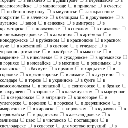
торецке
в енакиево
в димитрове
в перевальске
в
красноармейске
в мирнограде
в приволье
в счастье
по бетонному полу
в миусинске
лакокрасочное
покрытие
в алчевске
в белицком
в докучаевске
в
луганске
завод
в авдеевке
в дмитрове
в
краматорске
в новоазовске
в снежном
в стаханове
в юнокоммунаровске
в алмазном
в артёмово
в
новодружеске
в рубежном
в краснодоне
в красном
луче
в кременной
в сватово
в угледаре
в
червонопартизанске
в шахтёрске
в макеевке
в
марьинке
в николаевке
в суходольске
в артёмовске
в горняке
в иловайске
в моспино
в ровеньках
в
славянске
в бахмуте
в ирмино
в харцызске
в
горловке
в красногоровке
в лимане
в лутугино
в
соледаре
в торезе
в украинске
в бунге
в
комсомольском
в попасной
в святогорске
в брянке
в вахрушево
в зоринске
в кальмиусском
в мариуполе
в свердловске
в антраците
в зимогорье
в
углегорске
воронеж
в горском
в дзержинском
в
амвросиевке
в кировске
в кировском
в курахово
в
первомайске
в родинском
в александровске
в
зализном
цвэс
в чистяково
поставщики
в
светлодарске
в северске
для мостоконструкций
в