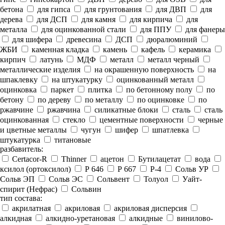
бетона
для гипса
для грунтования
для ДВП
для
дерева
для ДСП
для камня
для кирпича
для
металла
для оцинкованной стали
для ППУ
для фанеры
для шифера
древесина
ДСП
дюралюминий
ЖБИ
каменная кладка
камень
кафель
керамика
кирпич
латунь
МДФ
металл
металл черный
металлические изделия
на окрашенную поверхность
на
шпаклевку
на штукатурку
оцинкованный металл
оцинковка
паркет
плитка
по бетонному полу
по
бетону
по дереву
по металлу
по оцинковке
по
ржавчине
ржавчина
силикатные блоки
сталь
сталь
оцинкованная
стекло
цементные поверхности
черные
и цветные металлы
чугун
шифер
шпатлевка
штукатурка
титановые
разбавитель:
Certacor-R
Thinner
ацетон
Бутилацетат
вода
ксилол (ортоксилол)
Р 646
Р 667
Р-4
Сольв УР
Сольв ЭП
Сольв ЭС
Сольвент
Толуол
Уайт-
спирит (Нефрас)
Сольвин
тип состава:
акрилатная
акриловая
акриловая дисперсия
алкидная
алкидно-уретановая
алкидные
винилово-