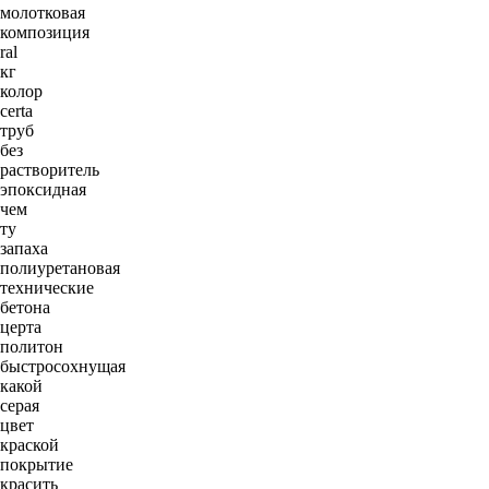
молотковая
композиция
ral
кг
колор
certa
труб
без
растворитель
эпоксидная
чем
ту
запаха
полиуретановая
технические
бетона
церта
политон
быстросохнущая
какой
серая
цвет
краской
покрытие
красить