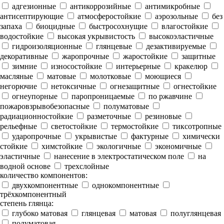
адгезионные
антикоррозийные
антимикробные
антисептирующие
атмосферостойкие
аэрозольные
без
запаха
биоцидные
быстросохнущие
влагостойкие
водостойкие
высокая укрывистость
высокоэластичные
гидроизоляционные
глянцевые
дезактивируемые
декоративные
жаропрочные
жаростойкие
защитные
зимние
износостойкие
интерьерные
кракелюр
масляные
матовые
молотковые
моющиеся
негорючие
нетоксичные
огнезащитные
огнестойкие
огнеупорные
паропроницаемые
по ржавчине
пожаровзрывобезопасные
полуматовые
радиационностойкие
разметочные
резиновые
рельефные
светостойкие
термостойкие
тиксотропные
ударопрочные
укрывистые
фактурные
химически
стойкие
химстойкие
экологичные
экономичные
эластичные
нанесение в электростатическом поле
на
водной основе
трехслойные
количество компонентов:
двухкомпонентные
однокомпонентные
трёхкомпонентный
степень глянца:
глубоко матовая
глянцевая
матовая
полуглянцевая
полуматовая