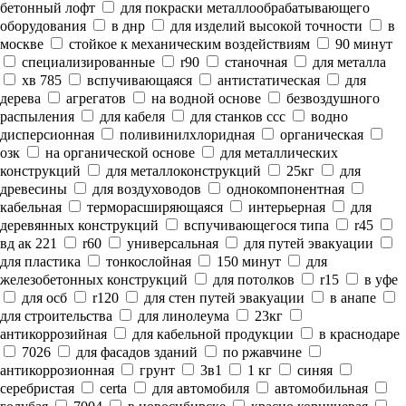
бетонный лофт
для покраски металлообрабатывающего
оборудования
в днр
для изделий высокой точности
в
москве
стойкое к механическим воздействиям
90 минут
специализированные
r90
станочная
для металла
хв 785
вспучивающаяся
антистатическая
для
дерева
агрегатов
на водной основе
безвоздушного
распыления
для кабеля
для станков ссс
водно
дисперсионная
поливинилхлоридная
органическая
озк
на органической основе
для металлических
конструкций
для металлоконструкций
25кг
для
древесины
для воздуховодов
однокомпонентная
кабельная
терморасширяющаяся
интерьерная
для
деревянных конструкций
вспучивающегося типа
r45
вд ак 221
r60
универсальная
для путей эвакуации
для пластика
тонкослойная
150 минут
для
железобетонных конструкций
для потолков
r15
в уфе
для осб
r120
для стен путей эвакуации
в анапе
для строительства
для линолеума
23кг
антикоррозийная
для кабельной продукции
в краснодаре
7026
для фасадов зданий
по ржавчине
антикоррозионная
грунт
3в1
1 кг
синяя
серебристая
certa
для автомобиля
автомобильная