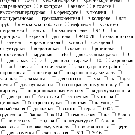
голубая
7004
в новосибирске
красно коричневая
для радиаторов
в костроме
аналог
в томске
высокотемпературная
в оренбурге
в тюмени
полиуретановая
трехкомпонентная
в колерове
для
труб
в московской области
нефтяной
в лосино
петровском
толуол
в калининграде
9410
в
одинцово
марка а
для пола
9410 78
износостойкая
бензол
морозостойкая
ксилол
фасадная
структурная
водостойкая
сольвент
резиновая
ортоксилол
наружная
646
для фасадных работ
10
для гаража
1л
для пола в гараже
10л
акриловая
5л
белая
технический
для внутренних работ
порошковая
эпоксидная
по крашенному металлу
уличная
для мангала
для бассейна
3 кг
ак
для
печей
для фундамента
по покрашенному металлу
по
кирпичу
по оцинкованному металлу
водоэмульсионная
для крыши
без запаха
кузнечная
матовая
цинковая
быстросохнущая
светлая
на улице
корабельная
дорожная
золото
серая
6005
грунтовка
банка
ак 114
темно серая
пф
бронза
по металлу
гладкая
по штукатурке
баллон
масляная
по ржавому металлу
прорезиненная
церта
для разметки
светло серая
511
7016