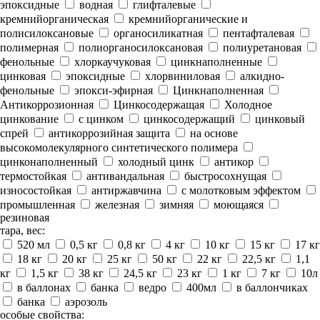
эпоксидные
водная
глифталевые
кремнийорганическая
кремнийорганические и
полисилоксановые
органосиликатная
пентафталевая
полимерная
полиорганосилоксановая
полиуретановая
фенольные
хлоркаучуковая
цинкнаполненные
цинковая
эпоксидные
хлорвиниловая
алкидно-
фенольные
эпокси-эфирная
Цинкнаполненная
Антикоррозионная
Цинкосодержащая
Холодное
цинкование
с цинком
цинкосодержащий
цинковый
спрей
антикоррозийная защита
на основе
высокомолекулярного синтетического полимера
цинконаполненный
холодный цинк
антикор
термостойкая
антивандальная
быстросохнущая
износостойкая
антиржавчина
с молотковым эффектом
промышленная
железная
зимняя
моющаяся
резиновая
тара, вес:
520 мл
0,5 кг
0,8 кг
4 кг
10 кг
15 кг
17 кг
18 кг
20 кг
25 кг
50 кг
22 кг
22,5 кг
1,1
кг
1,5 кг
38 кг
24,5 кг
23 кг
1 кг
7 кг
10л
в баллонах
банка
ведро
400мл
в баллончиках
банка
аэрозоль
особые свойства: