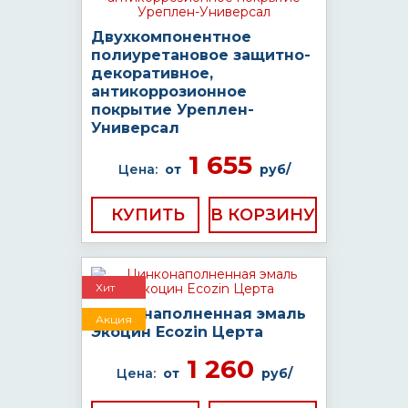
Двухкомпонентное
полиуретановое защитно-
декоративное,
антикоррозионное
покрытие Уреплен-
Универсал
1 655
Цена:
от
руб/
КУПИТЬ
Хит
Цинконаполненная эмаль
Акция
Экоцин Ecozin Церта
1 260
Цена:
от
руб/