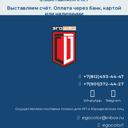
Выставляем счёт. Оплата через банк, картой
или наличными
Формируем заказ и отправляем транспортной
компанией
ВОПРОС-ОТВЕТ
+7(812)493-44-47
+7(901)372-44-27
Что такое цинконаполненная
грунтовка?
WhatsApp
Telegram
Как правильно разводить краску с
Осуществляем поставки только для ИП и Юридических лиц
растворителем?
egocolor@inbox.ru
egocolor1
Какой краской легче красить авто?