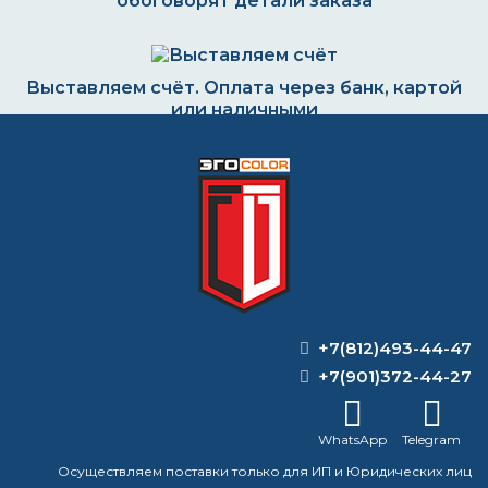
обоговорят детали заказа
Выставляем счёт. Оплата через банк, картой
или наличными
Формируем заказ и отправляем транспортной
компанией
ВОПРОС-ОТВЕТ
+7(812)493-44-47
+7(901)372-44-27
Какая белая краска является
стандартной для стен?
WhatsApp
Telegram
Какая грунтовка лучше всего подходит
Осуществляем поставки только для ИП и Юридических лиц