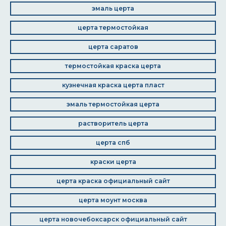
эмаль церта
церта термостойкая
церта саратов
термостойкая краска церта
кузнечная краска церта пласт
эмаль термостойкая церта
растворитель церта
церта спб
краски церта
церта краска официальный сайт
церта моунт москва
церта новочебоксарск официальный сайт