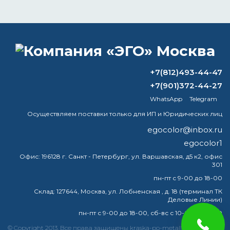
ВОПРОС-ОТВЕТ
+7(812)493-44-47
Нужно ли наносить грунтовку поверх
+7(901)372-44-27
преобразователя ржавчины?
WhatsApp
Telegram
Можно ли разбавлять краску 646
Осуществляем поставки только для ИП и Юридических лиц
растворителем?
egocolor@inbox.ru
egocolor1
Что лучше холодное цинкование или
горячее?
Офис:
196128 г. Санкт - Петербург, ул. Варшавская, д5 к2, офис
301
Что похоже на толуол?
пн-пт с 9-00 до 18-00
Склад:
127644, Москва, ул. Лобненская , д. 18 (терминал ТК
Деловые Линии)
пн-пт с 9-00 до 18-00, сб-вс с 10-00 до 16-00
краска
эмаль
металлу
купить
грунт
металла
© Copyright 2013. Все права защищены kraska-po-metallu.com