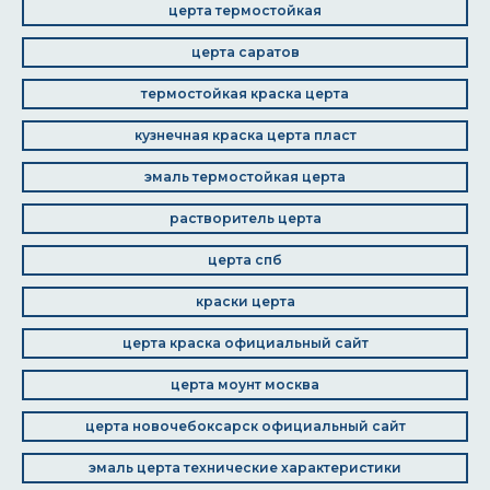
церта термостойкая
церта саратов
термостойкая краска церта
кузнечная краска церта пласт
эмаль термостойкая церта
растворитель церта
церта спб
краски церта
церта краска официальный сайт
церта моунт москва
церта новочебоксарск официальный сайт
эмаль церта технические характеристики