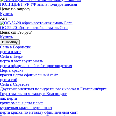
ПОЛИЦВЕТ УР УФ эмаль полиуретановая
Цена:
по запросу
Купить
Хит
ОС-52-20 абразивостойкая эмаль Certa
Цена:
от
395
руб/
Купить
Certa в Воронеже
церта пласт
Certa в Твери
церта пласт грунт эмаль
церта официальный сайт производителя
Церта краска
краски церта официальный сайт
церта спб
Certa в Саратове
Двухкомпонентная полиуретановая краска в Екатеринбурге
Грунт эмаль по металлу в Краснодаре
лак церта
грунт эмаль церта пласт
кузнечная краска церта пласт
церта краска по металлу официальный сайт