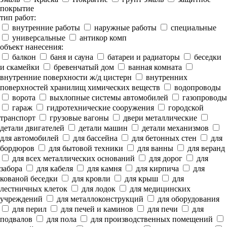
покрытие
тип работ:
внутренние работы
наружные работы
специальные
универсальные
антикор комп
объект нанесения:
балкон
баня и сауна
батареи и радиаторы
беседки
и скамейки
бревенчатый дом
ванная комната
внутренние поверхности ж/д цистерн
внутренних
поверхностей хранилищ химических веществ
водопроводы
ворота
выхлопные системы автомобилей
газопроводы
гараж
гидротехнические сооружения
городской
транспорт
грузовые вагоны
двери металлические
детали двигателей
детали машин
детали механизмов
для автомобилей
для бассейна
для бетонных стен
для
бордюров
для бытовой техники
для ванны
для веранд
для всех металлических оснований
для дорог
для
забора
для кабеля
для камня
для кирпича
для
кованой беседки
для кровли
для крыш
для
лестничных клеток
для лодок
для медицинских
учреждений
для металлоконструкций
для оборудования
для перил
для печей и каминов
для печи
для
подвалов
для пола
для производственных помещений