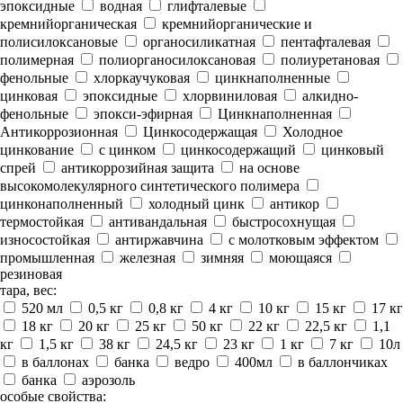
эпоксидные
водная
глифталевые
кремнийорганическая
кремнийорганические и
полисилоксановые
органосиликатная
пентафталевая
полимерная
полиорганосилоксановая
полиуретановая
фенольные
хлоркаучуковая
цинкнаполненные
цинковая
эпоксидные
хлорвиниловая
алкидно-
фенольные
эпокси-эфирная
Цинкнаполненная
Антикоррозионная
Цинкосодержащая
Холодное
цинкование
с цинком
цинкосодержащий
цинковый
спрей
антикоррозийная защита
на основе
высокомолекулярного синтетического полимера
цинконаполненный
холодный цинк
антикор
термостойкая
антивандальная
быстросохнущая
износостойкая
антиржавчина
с молотковым эффектом
промышленная
железная
зимняя
моющаяся
резиновая
тара, вес:
520 мл
0,5 кг
0,8 кг
4 кг
10 кг
15 кг
17 кг
18 кг
20 кг
25 кг
50 кг
22 кг
22,5 кг
1,1
кг
1,5 кг
38 кг
24,5 кг
23 кг
1 кг
7 кг
10л
в баллонах
банка
ведро
400мл
в баллончиках
банка
аэрозоль
особые свойства: