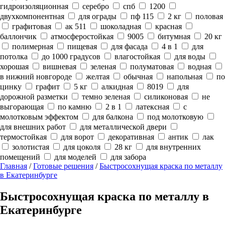
гидроизоляционная
серебро
спб
1200
двухкомпонентная
для ограды
пф 115
2 кг
половая
графитовая
ак 511
шоколадная
красная
баллончик
атмосферостойкая
9005
битумная
20 кг
полимерная
пищевая
для фасада
4 в 1
для
потолка
до 1000 градусов
влагостойкая
для воды
хорошая
вишневая
зеленая
полуматовая
водная
в нижний новгороде
желтая
обычная
напольная
по
цинку
графит
5 кг
алкидная
8019
для
дорожной разметки
темно зеленая
силиконовая
не
выгорающая
по камню
2 в 1
латексная
с
молотковым эффектом
для балкона
под молотковую
для внешних работ
для металлической двери
термостойкая
для ворот
декоративная
антик
лак
золотистая
для цоколя
28 кг
для внутренних
помещений
для моделей
для забора
Главная
/
Готовые решения
/
Быстросохнущая краска по металлу
в Екатеринбурге
Быстросохнущая краска по металлу в
Екатеринбурге