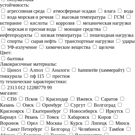
устойчивость:
агрессивная среда
атмосферные осадки
влага
вода
вода морская и речная
высокая температура
ГСМ
истирание
кислоты
коррозия
механическая нагрузки
морская и пресная вода
моющие средства
нефтепродукты
низкая температура
пешеходная нагрузка
спирты
сырая нефть
транспортные нагрузки
удары
УФ-излучение
химические вещества
щелочи
Цвет:
балтика
Лакокрасочные материалы:
Цинол
Алпол
Аналоги
hammerite (хаммерайт)
тиккурила
пф 115
престиж
ту технические характеристики:
2313 012 12288779 99
магазин:
СПб
Псков
Краснодар
Ижевск
Саратов
Казань
Омск
Оренбург
Сургут
Волгоград
Красноярск
Екатеринбург
Новосибирск
Иркутск
Барнаул
Рязань
Томск
Хабаровск
Киров
Воронеж
Орел
Москва
Курск
Липецк
Минск
Санкт Петербург
Белгород
Челябинск
Тамбов