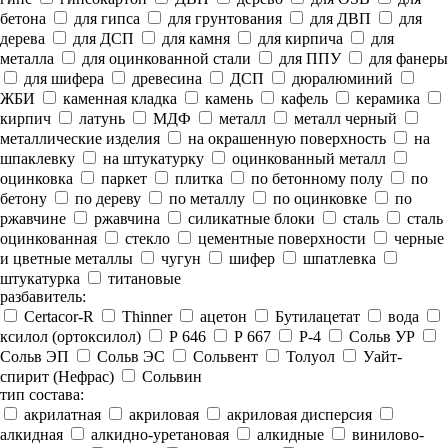
бетона
для гипса
для грунтования
для ДВП
для
дерева
для ДСП
для камня
для кирпича
для
металла
для оцинкованной стали
для ППУ
для фанеры
для шифера
древесина
ДСП
дюралюминий
ЖБИ
каменная кладка
камень
кафель
керамика
кирпич
латунь
МДФ
металл
металл черный
металлические изделия
на окрашенную поверхность
на
шпаклевку
на штукатурку
оцинкованный металл
оцинковка
паркет
плитка
по бетонному полу
по
бетону
по дереву
по металлу
по оцинковке
по
ржавчине
ржавчина
силикатные блоки
сталь
сталь
оцинкованная
стекло
цементные поверхности
черные
и цветные металлы
чугун
шифер
шпатлевка
штукатурка
титановые
разбавитель:
Certacor-R
Thinner
ацетон
Бутилацетат
вода
ксилол (ортоксилол)
Р 646
Р 667
Р-4
Сольв УР
Сольв ЭП
Сольв ЭС
Сольвент
Толуол
Уайт-
спирит (Нефрас)
Сольвин
тип состава:
акрилатная
акриловая
акриловая дисперсия
алкидная
алкидно-уретановая
алкидные
винилово-