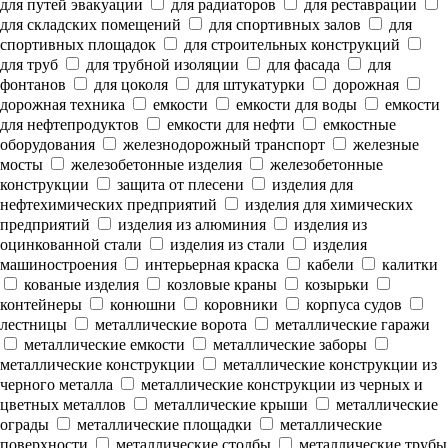
для путей эвакуации
для радиаторов
для реставрации
для складских помещений
для спортивных залов
для
спортивных площадок
для строительных конструкций
для труб
для трубной изоляции
для фасада
для
фонтанов
для цоколя
для штукатурки
дорожная
дорожная техника
емкости
емкости для воды
емкости
для нефтепродуктов
емкости для нефти
емкостные
оборудования
железнодорожный транспорт
железные
мосты
железобетонные изделия
железобетонные
конструкции
защита от плесени
изделия для
нефтехимических предприятий
изделия для химических
предприятий
изделия из алюминия
изделия из
оцинкованной стали
изделия из стали
изделия
машиностроения
интерьерная краска
кабели
калитки
кованые изделия
козловые краны
козырьки
контейнеры
конюшни
коровники
корпуса судов
лестницы
металлические ворота
металлические гаражи
металлические емкости
металлические заборы
металлические конструкции
металлические конструкции из
черного металла
металлические конструкции из черных и
цветных металлов
металлические крыши
металлические
ограды
металлические площадки
металлические
поверхности
металлические столбы
металлические трубы