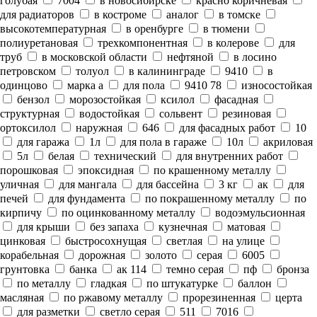
голубая
7004
в новосибирске
красно коричневая
для радиаторов
в костроме
аналог
в томске
высокотемпературная
в оренбурге
в тюмени
полиуретановая
трехкомпонентная
в колерове
для
труб
в московской области
нефтяной
в лосино
петровском
толуол
в калининграде
9410
в
одинцово
марка а
для пола
9410 78
износостойкая
бензол
морозостойкая
ксилол
фасадная
структурная
водостойкая
сольвент
резиновая
ортоксилол
наружная
646
для фасадных работ
10
для гаража
1л
для пола в гараже
10л
акриловая
5л
белая
технический
для внутренних работ
порошковая
эпоксидная
по крашенному металлу
уличная
для мангала
для бассейна
3 кг
ак
для
печей
для фундамента
по покрашенному металлу
по
кирпичу
по оцинкованному металлу
водоэмульсионная
для крыши
без запаха
кузнечная
матовая
цинковая
быстросохнущая
светлая
на улице
корабельная
дорожная
золото
серая
6005
грунтовка
банка
ак 114
темно серая
пф
бронза
по металлу
гладкая
по штукатурке
баллон
масляная
по ржавому металлу
прорезиненная
церта
для разметки
светло серая
511
7016