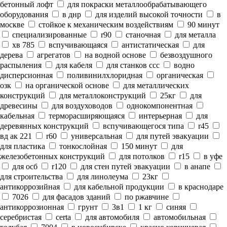
бетонный лофт
для покраски металлообрабатывающего
оборудования
в днр
для изделий высокой точности
в
москве
стойкое к механическим воздействиям
90 минут
специализированные
r90
станочная
для металла
хв 785
вспучивающаяся
антистатическая
для
дерева
агрегатов
на водной основе
безвоздушного
распыления
для кабеля
для станков ссс
водно
дисперсионная
поливинилхлоридная
органическая
озк
на органической основе
для металлических
конструкций
для металлоконструкций
25кг
для
древесины
для воздуховодов
однокомпонентная
кабельная
терморасширяющаяся
интерьерная
для
деревянных конструкций
вспучивающегося типа
r45
вд ак 221
r60
универсальная
для путей эвакуации
для пластика
тонкослойная
150 минут
для
железобетонных конструкций
для потолков
r15
в уфе
для осб
r120
для стен путей эвакуации
в анапе
для строительства
для линолеума
23кг
антикоррозийная
для кабельной продукции
в краснодаре
7026
для фасадов зданий
по ржавчине
антикоррозионная
грунт
3в1
1 кг
синяя
серебристая
certa
для автомобиля
автомобильная