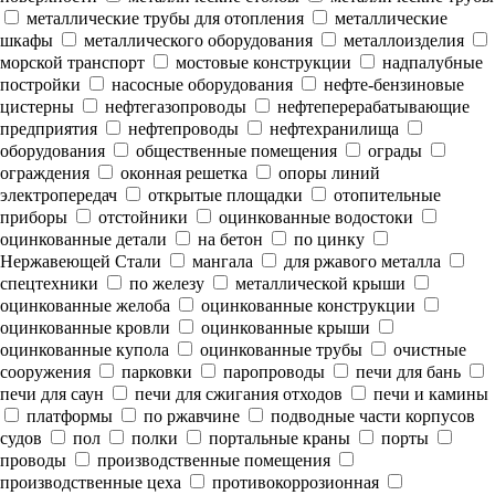
металлические трубы для отопления
металлические
шкафы
металлического оборудования
металлоизделия
морской транспорт
мостовые конструкции
надпалубные
постройки
насосные оборудования
нефте-бензиновые
цистерны
нефтегазопроводы
нефтеперерабатывающие
предприятия
нефтепроводы
нефтехранилища
оборудования
общественные помещения
ограды
ограждения
оконная решетка
опоры линий
электропередач
открытые площадки
отопительные
приборы
отстойники
оцинкованные водостоки
оцинкованные детали
на бетон
по цинку
Нержавеющей Стали
мангала
для ржавого металла
спецтехники
по железу
металлической крыши
оцинкованные желоба
оцинкованные конструкции
оцинкованные кровли
оцинкованные крыши
оцинкованные купола
оцинкованные трубы
очистные
сооружения
парковки
паропроводы
печи для бань
печи для саун
печи для сжигания отходов
печи и камины
платформы
по ржавчине
подводные части корпусов
судов
пол
полки
портальные краны
порты
проводы
производственные помещения
производственные цеха
противокоррозионная