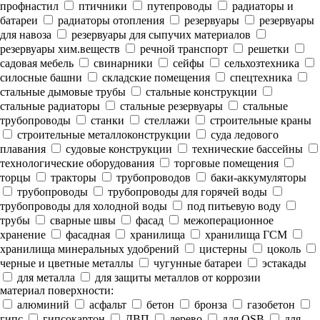
профнастил
птичники
путепроводы
радиаторы и
батареи
радиаторы отопления
резервуары
резервуары
для навоза
резервуары для сыпучих материалов
резервуары хим.веществ
речной транспорт
решетки
садовая мебель
свинарники
сейфы
сельхозтехника
силосные башни
складские помещения
спецтехника
стальные дымовые трубы
стальные конструкции
стальные радиаторы
стальные резервуары
стальные
трубопроводы
станки
стеллажи
строительные краны
строительные металлоконструкции
суда ледового
плавания
судовые конструкции
технические бассейны
технологические оборудования
торговые помещения
торцы
тракторы
трубопроводов
баки-аккумуляторы
трубопроводы
трубопроводы для горячей воды
трубопроводы для холодной воды
под питьевую воду
трубы
сварные швы
фасад
межоперационное
хранение
фасадная
хранилища
хранилища ГСМ
хранилища минеральных удобрений
цистерны
цоколь
черные и цветные металлы
чугунные батареи
эстакады
для металла
для защиты металлов от коррозии
материал поверхности:
алюминий
асфальт
бетон
бронза
газобетон
гипс
гипсокартон
ДВП
дерево
для OSB
для