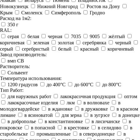
Абакан
Беларусь
Тюмень
Владивосток
Новокузнецк
Нижний Новгород
Ростов на Дону
Крым
Смоленск
Симферополь
Гродно
Расход на 1м2:
350 г
RAL:
серая
белая
черная
7035
9005
жёлтый
коричневая
зеленая
золотая
серебрянка
черный
серый
серебристый
белый
красный
коричневый
Завод производитель:
вмп СВ
Растворитель:
Сольвент
Температура использования:
1200 градусов
до 400°C
до 600°C
до 800°C
Тип Работ:
для наружных работ
лакокрасочная продукция
оптом
лакокрасочные изделия
лкм
в волновахе
в
молодогвардейске
в ждановке
в дружковке
в красном
лимане
в ясиноватой
для зерна
в зугрэсе
в донецке
в доброполье
в константиновке
в лисичанске
в
покровске
в попасной
в крестовке
в селидово
в
старобельске
промышленные
в северодонецке
в