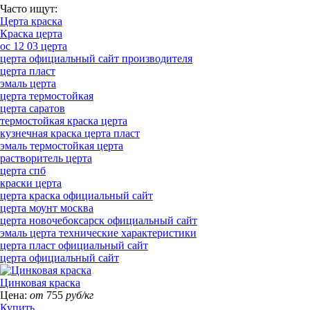
Часто ищут:
Церта краска
Краска церта
ос 12 03 церта
церта официальный сайт производителя
церта пласт
эмаль церта
церта термостойкая
церта саратов
термостойкая краска церта
кузнечная краска церта пласт
эмаль термостойкая церта
растворитель церта
церта спб
краски церта
церта краска официальный сайт
церта моунт москва
церта новочебоксарск официальный сайт
эмаль церта технические характеристики
церта пласт официальный сайт
церта официальный сайт
Цинковая краска
Цена:
от
755
руб/кг
Купить