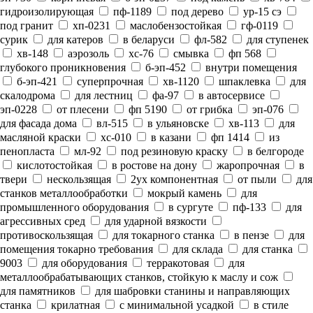
гидроизолирующая
пф-1189
под дерево
ур-15 сэ
под гранит
хп-0231
маслобензостойкая
гф-0119
сурик
для катеров
в беларуси
фл-582
для ступенек
хв-148
аэрозоль
хс-76
смывка
фп 568
глубокого проникновения
б-эп-452
внутри помещения
б-эп-421
суперпрочная
хв-1120
шпаклевка
для
скалодрома
для лестниц
фа-97
в автосервисе
эп-0228
от плесени
фп 5190
от грибка
эп-076
для фасада дома
вл-515
в ульяновске
хв-113
для
масляной краски
хс-010
в казани
фп 1414
из
пенопласта
мл-92
под резиновую краску
в белгороде
кислотостойкая
в ростове на дону
жаропрочная
в
твери
нескользящая
2ух компонентная
от пыли
для
станков металлообработки
мокрый камень
для
промышленного оборудования
в сургуте
пф-133
для
агрессивных сред
для ударной вязкости
противоскользящая
для токарного станка
в пензе
для
помещения токарно требования
для склада
для станка
9003
для оборудования
терракотовая
для
металлообрабатывающих станков, стойкую к маслу и сож
для памятников
для шабровки станины и направляющих
станка
крилатная
с минимальной усадкой
в стиле