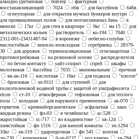
алкидно уретановая
бойлер
фактурная
восстанавливающий
7024
п6в
для бассейнов
646в
огнеупорная
для открытия мучных бункеров внутри
для промышленных полов
для неотапливаных бань
в
минске
17кг
для стен в квартире
9кг
ма 15
для
металлических кольев
растворитель
ко-194
7040
2312-001-23431487-94
в воронеже
небесно-голубая
маслостойкая
винило-эпоксидная
серебрянка
28379-
30
для дорожек
термоизоляционная
огнезащитная
противогрибковая
на резиновой основе
распределителя
по бетон контакту
уайт-спирит
спрей
шкафы
молотковая
бассейна
7035
минимальным
прочная
вк-ак-116
кислотная
16кг
для подвала
"изолэп"
бронзовая
эп-9111
для ступеней
для
полиэтиленовой водяной трубы с защитой от ультрафиолета
elcon
ст-10
атмосферная
тефлоновая
для теплого
пола
холодная
для наружного применения
ак-070
герметик
кремнийорганические
асфальтная
лаки
жидкая резина
фл-03
в челябинске
ас-528
жаростойкая
хс-717
во владивостоке
хв-124
химстойкая
фп 1516
для ванной комнаты
эп-1294
10кг
хв-519
ударопрочная
фп 545
золотая
эп-730
коричневая
б-эп-0237
под камень
хв-784