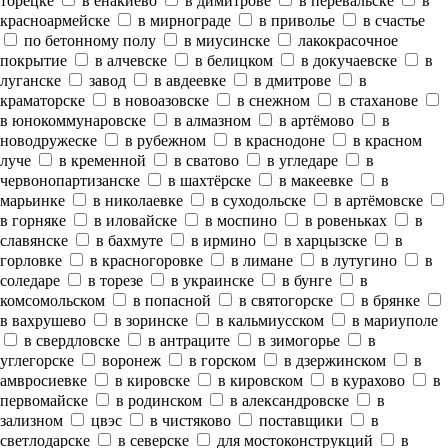
торецке
в енакиево
в димитрове
в перевальске
в
красноармейске
в мирнограде
в приволье
в счастье
по бетонному полу
в миусинске
лакокрасочное
покрытие
в алчевске
в белицком
в докучаевске
в
луганске
завод
в авдеевке
в дмитрове
в
краматорске
в новоазовске
в снежном
в стаханове
в юнокоммунаровске
в алмазном
в артёмово
в
новодружеске
в рубежном
в краснодоне
в красном
луче
в кременной
в сватово
в угледаре
в
червонопартизанске
в шахтёрске
в макеевке
в
марьинке
в николаевке
в суходольске
в артёмовске
в горняке
в иловайске
в моспино
в ровеньках
в
славянске
в бахмуте
в ирмино
в харцызске
в
горловке
в красногоровке
в лимане
в лутугино
в
соледаре
в торезе
в украинске
в бунге
в
комсомольском
в попасной
в святогорске
в брянке
в вахрушево
в зоринске
в кальмиусском
в мариуполе
в свердловске
в антраците
в зимогорье
в
углегорске
воронеж
в горском
в дзержинском
в
амвросиевке
в кировске
в кировском
в курахово
в
первомайске
в родинском
в александровске
в
зализном
цвэс
в чистяково
поставщики
в
светлодарске
в северске
для мостоконструкций
в