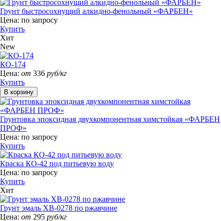
Грунт быстросохнущий алкидно-фенольный «ФАРБЕН»
Цена:
по запросу
Купить
Хит
New
КО-174
Цена:
от
336
руб/кг
Купить
Грунтовка эпоксидная двухкомпонентная химстойкая «ФАРБЕН
ПРОФ»
Цена:
по запросу
Купить
Краска КО-42 под питьевую воду
Цена:
по запросу
Купить
Хит
Грунт эмаль ХВ-0278 по ржавчине
Цена:
от
295
руб/кг