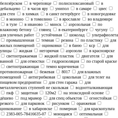
белозёрском
в череповце
полисилоксановый
в
дебальцево
в часов яру
унипол
в самаре
цвес
для стен
в химках
в санкт петербурге
в новогродовке
в монино
в томилино
в ярославле
во владимире
в туле
в иваново
минск
аэрозольная
по
влажному бетону
глянец
в екатеринбурге
чугуну
для уличных работ
устойчивая
шоколад
ультрафиолета
промышленная
темная
резина
по пластику
для
жилых помещений
оцинковки
в баню
кср
для
улицы
жидкая
негорючая
аэрозоли
в красноярске
светоотражаемая
жидкий пластик
двигателя
для
ванной
для отмостки
гидроизоляция
по старой краске
светоотражающая
темно коричневая
противопожарная
бежевая
8017
для влажных
помещений
антигрибковая
цокольная
для телег на
пищевом предприятии
для стен гаража
для
металлических ступеней не скользкая
водоотталкивающая
пкф
защитная
120м2
на эпоксидной основе
дёшево
под мрамор
для спец объектов
огнестойкая
резкого
для парковок
рисунком
оранжевая
цинкование
в хабаровске
померная
для краскопульта
2383-005-78416635-07
моющаяся
оптимальная