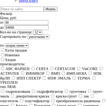
церта пласт
Фильтр
Цена,
руб
:
от
до
Кол-во на странице:
Сортировать по:
по
Хиты продаж
Новинки
Акции
производитель:
ABC ФАРБЕН
CERTA
CERTACOR
VinCORE
АСТРАТЕК
ВИНИКОР
ВМП
ВМП-НЕВА
НПК
ЯрЛИ
НПП СПЕКТР
НПФ ЭМАЛЬ
ТЕРМА
УРЕПЛЕН
тип ЛКМ:
гидроизоляция
гидрофобизатор
грунтовка
грунт-
эмаль
декоративная краска
краска-грунт
лак
очиститель
пластификатор
преобразователь ржавчины
эмаль
Краска
Покрытие
грунт эмаль
защитное