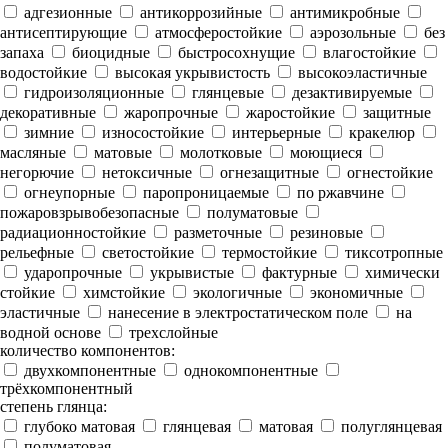
адгезионные
антикоррозийные
антимикробные
антисептирующие
атмосферостойкие
аэрозольные
без
запаха
биоцидные
быстросохнущие
влагостойкие
водостойкие
высокая укрывистость
высокоэластичные
гидроизоляционные
глянцевые
дезактивируемые
декоративные
жаропрочные
жаростойкие
защитные
зимние
износостойкие
интерьерные
кракелюр
масляные
матовые
молотковые
моющиеся
негорючие
нетоксичные
огнезащитные
огнестойкие
огнеупорные
паропроницаемые
по ржавчине
пожаровзрывобезопасные
полуматовые
радиационностойкие
разметочные
резиновые
рельефные
светостойкие
термостойкие
тиксотропные
ударопрочные
укрывистые
фактурные
химически
стойкие
химстойкие
экологичные
экономичные
эластичные
нанесение в электростатическом поле
на
водной основе
трехслойные
количество компонентов:
двухкомпонентные
однокомпонентные
трёхкомпонентный
степень глянца:
глубоко матовая
глянцевая
матовая
полуглянцевая
полуматовая