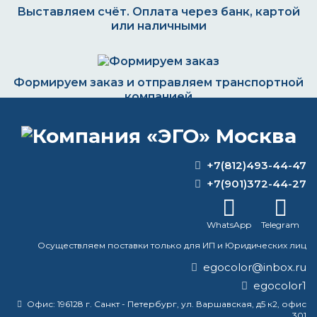
Выставляем счёт. Оплата через банк, картой
или наличными
Формируем заказ и отправляем транспортной
компанией
+7(812)493-44-47
ВОПРОС-ОТВЕТ
+7(901)372-44-27
Сколько стоит 100 г краски на
WhatsApp
Telegram
машину?
Осуществляем поставки только для ИП и Юридических лиц
Почему именно желтые цинковые
egocolor@inbox.ru
шурупы?
egocolor1
Какой грунт лучше по ржавчине?
Офис:
196128 г. Санкт - Петербург, ул. Варшавская, д5 к2, офис
301