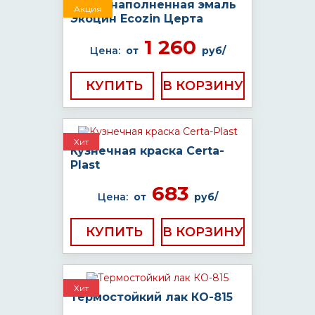
Цинконаполненная эмаль
Акция
Экоцин Ecozin Церта
1 260
Цена:
от
руб/
КУПИТЬ
Хит
Кузнечная краска Certa-
Plast
683
Цена:
от
руб/
КУПИТЬ
Хит
Термостойкий лак КО-815