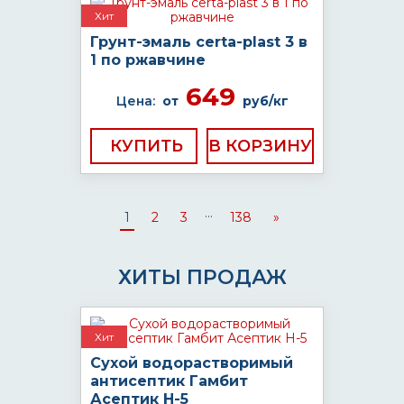
Хит
Грунт-эмаль certa-plast 3 в
1 по ржавчине
649
Цена:
от
руб/кг
КУПИТЬ
...
1
2
3
138
»
ХИТЫ ПРОДАЖ
Хит
Сухой водорастворимый
антисептик Гамбит
Асептик H-5