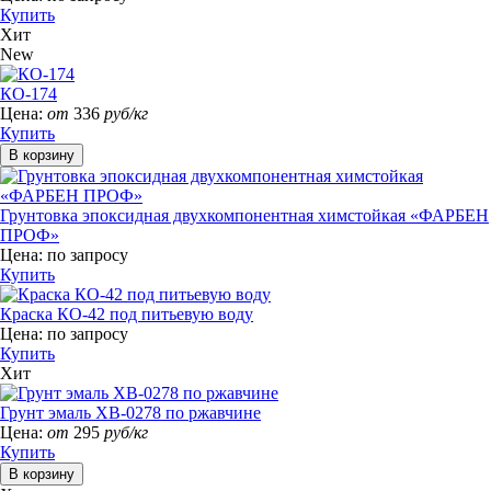
Купить
Хит
New
КО-174
Цена:
от
336
руб/кг
Купить
Грунтовка эпоксидная двухкомпонентная химстойкая «ФАРБЕН
ПРОФ»
Цена:
по запросу
Купить
Краска КО-42 под питьевую воду
Цена:
по запросу
Купить
Хит
Грунт эмаль ХВ-0278 по ржавчине
Цена:
от
295
руб/кг
Купить