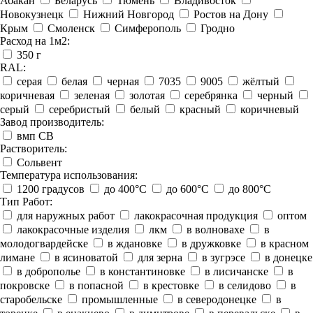
Абакан
Беларусь
Тюмень
Владивосток
Новокузнецк
Нижний Новгород
Ростов на Дону
Крым
Смоленск
Симферополь
Гродно
Расход на 1м2:
350 г
RAL:
серая
белая
черная
7035
9005
жёлтый
коричневая
зеленая
золотая
серебрянка
черный
серый
серебристый
белый
красный
коричневый
Завод производитель:
вмп СВ
Растворитель:
Сольвент
Температура использования:
1200 градусов
до 400°C
до 600°C
до 800°C
Тип Работ:
для наружных работ
лакокрасочная продукция
оптом
лакокрасочные изделия
лкм
в волновахе
в
молодогвардейске
в ждановке
в дружковке
в красном
лимане
в ясиноватой
для зерна
в зугрэсе
в донецке
в доброполье
в константиновке
в лисичанске
в
покровске
в попасной
в крестовке
в селидово
в
старобельске
промышленные
в северодонецке
в