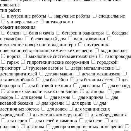
покрытие
тип работ:
внутренние работы
наружные работы
специальные
универсальные
антикор комп
объект нанесения:
балкон
баня и сауна
батареи и радиаторы
беседки
и скамейки
бревенчатый дом
ванная комната
внутренние поверхности ж/д цистерн
внутренних
поверхностей хранилищ химических веществ
водопроводы
ворота
выхлопные системы автомобилей
газопроводы
гараж
гидротехнические сооружения
городской
транспорт
грузовые вагоны
двери металлические
детали двигателей
детали машин
детали механизмов
для автомобилей
для бассейна
для бетонных стен
для
бордюров
для бытовой техники
для ванны
для веранд
для всех металлических оснований
для дорог
для
забора
для кабеля
для камня
для кирпича
для
кованой беседки
для кровли
для крыш
для
лестничных клеток
для лодок
для медицинских
учреждений
для металлоконструкций
для оборудования
для перил
для печей и каминов
для печи
для
подвалов
для пола
для производственных помещений