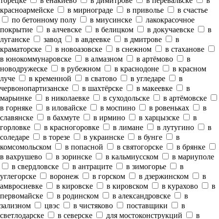
торецке
в енакиево
в димитрове
в перевальске
в
красноармейске
в мирнограде
в приволье
в счастье
по бетонному полу
в миусинске
лакокрасочное
покрытие
в алчевске
в белицком
в докучаевске
в
луганске
завод
в авдеевке
в дмитрове
в
краматорске
в новоазовске
в снежном
в стаханове
в юнокоммунаровске
в алмазном
в артёмово
в
новодружеске
в рубежном
в краснодоне
в красном
луче
в кременной
в сватово
в угледаре
в
червонопартизанске
в шахтёрске
в макеевке
в
марьинке
в николаевке
в суходольске
в артёмовске
в горняке
в иловайске
в моспино
в ровеньках
в
славянске
в бахмуте
в ирмино
в харцызске
в
горловке
в красногоровке
в лимане
в лутугино
в
соледаре
в торезе
в украинске
в бунге
в
комсомольском
в попасной
в святогорске
в брянке
в вахрушево
в зоринске
в кальмиусском
в мариуполе
в свердловске
в антраците
в зимогорье
в
углегорске
воронеж
в горском
в дзержинском
в
амвросиевке
в кировске
в кировском
в курахово
в
первомайске
в родинском
в александровске
в
зализном
цвэс
в чистяково
поставщики
в
светлодарске
в северске
для мостоконструкций
в