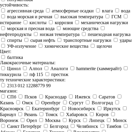
устойчивость:
агрессивная среда
атмосферные осадки
влага
вода
вода морская и речная
высокая температура
ГСМ
истирание
кислоты
коррозия
механическая нагрузки
морская и пресная вода
моющие средства
нефтепродукты
низкая температура
пешеходная нагрузка
спирты
сырая нефть
транспортные нагрузки
удары
УФ-излучение
химические вещества
щелочи
Цвет:
балтика
Лакокрасочные материалы:
Цинол
Алпол
Аналоги
hammerite (хаммерайт)
тиккурила
пф 115
престиж
ту технические характеристики:
2313 012 12288779 99
магазин:
СПб
Псков
Краснодар
Ижевск
Саратов
Казань
Омск
Оренбург
Сургут
Волгоград
Красноярск
Екатеринбург
Новосибирск
Иркутск
Барнаул
Рязань
Томск
Хабаровск
Киров
Воронеж
Орел
Москва
Курск
Липецк
Минск
Санкт Петербург
Белгород
Челябинск
Тамбов