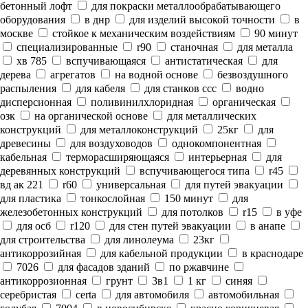
бетонный лофт
для покраски металлообрабатывающего
оборудования
в днр
для изделий высокой точности
в
москве
стойкое к механическим воздействиям
90 минут
специализированные
r90
станочная
для металла
хв 785
вспучивающаяся
антистатическая
для
дерева
агрегатов
на водной основе
безвоздушного
распыления
для кабеля
для станков ссс
водно
дисперсионная
поливинилхлоридная
органическая
озк
на органической основе
для металлических
конструкций
для металлоконструкций
25кг
для
древесины
для воздуховодов
однокомпонентная
кабельная
терморасширяющаяся
интерьерная
для
деревянных конструкций
вспучивающегося типа
r45
вд ак 221
r60
универсальная
для путей эвакуации
для пластика
тонкослойная
150 минут
для
железобетонных конструкций
для потолков
r15
в уфе
для осб
r120
для стен путей эвакуации
в анапе
для строительства
для линолеума
23кг
антикоррозийная
для кабельной продукции
в краснодаре
7026
для фасадов зданий
по ржавчине
антикоррозионная
грунт
3в1
1 кг
синяя
серебристая
certa
для автомобиля
автомобильная