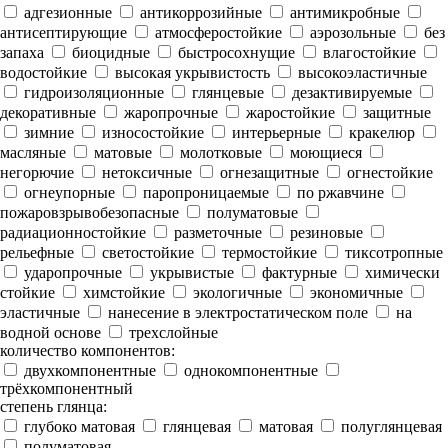
адгезионные
антикоррозийные
антимикробные
антисептирующие
атмосферостойкие
аэрозольные
без
запаха
биоцидные
быстросохнущие
влагостойкие
водостойкие
высокая укрывистость
высокоэластичные
гидроизоляционные
глянцевые
дезактивируемые
декоративные
жаропрочные
жаростойкие
защитные
зимние
износостойкие
интерьерные
кракелюр
масляные
матовые
молотковые
моющиеся
негорючие
нетоксичные
огнезащитные
огнестойкие
огнеупорные
паропроницаемые
по ржавчине
пожаровзрывобезопасные
полуматовые
радиационностойкие
разметочные
резиновые
рельефные
светостойкие
термостойкие
тиксотропные
ударопрочные
укрывистые
фактурные
химически
стойкие
химстойкие
экологичные
экономичные
эластичные
нанесение в электростатическом поле
на
водной основе
трехслойные
количество компонентов:
двухкомпонентные
однокомпонентные
трёхкомпонентный
степень глянца:
глубоко матовая
глянцевая
матовая
полуглянцевая
полуматовая