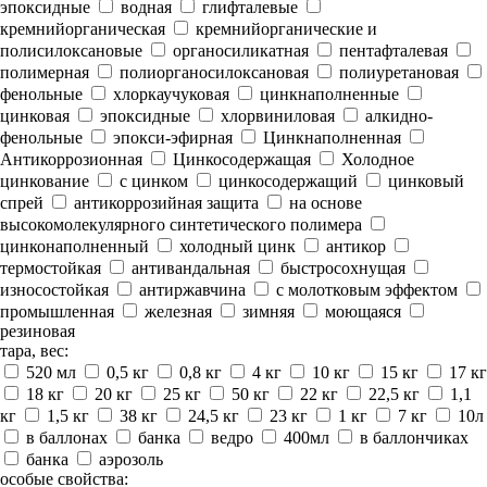
эпоксидные
водная
глифталевые
кремнийорганическая
кремнийорганические и
полисилоксановые
органосиликатная
пентафталевая
полимерная
полиорганосилоксановая
полиуретановая
фенольные
хлоркаучуковая
цинкнаполненные
цинковая
эпоксидные
хлорвиниловая
алкидно-
фенольные
эпокси-эфирная
Цинкнаполненная
Антикоррозионная
Цинкосодержащая
Холодное
цинкование
с цинком
цинкосодержащий
цинковый
спрей
антикоррозийная защита
на основе
высокомолекулярного синтетического полимера
цинконаполненный
холодный цинк
антикор
термостойкая
антивандальная
быстросохнущая
износостойкая
антиржавчина
с молотковым эффектом
промышленная
железная
зимняя
моющаяся
резиновая
тара, вес:
520 мл
0,5 кг
0,8 кг
4 кг
10 кг
15 кг
17 кг
18 кг
20 кг
25 кг
50 кг
22 кг
22,5 кг
1,1
кг
1,5 кг
38 кг
24,5 кг
23 кг
1 кг
7 кг
10л
в баллонах
банка
ведро
400мл
в баллончиках
банка
аэрозоль
особые свойства: