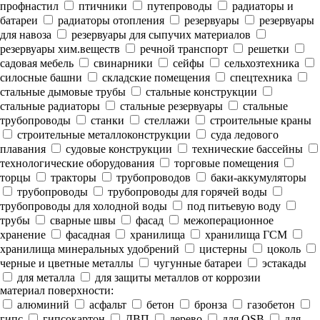
профнастил
птичники
путепроводы
радиаторы и
батареи
радиаторы отопления
резервуары
резервуары
для навоза
резервуары для сыпучих материалов
резервуары хим.веществ
речной транспорт
решетки
садовая мебель
свинарники
сейфы
сельхозтехника
силосные башни
складские помещения
спецтехника
стальные дымовые трубы
стальные конструкции
стальные радиаторы
стальные резервуары
стальные
трубопроводы
станки
стеллажи
строительные краны
строительные металлоконструкции
суда ледового
плавания
судовые конструкции
технические бассейны
технологические оборудования
торговые помещения
торцы
тракторы
трубопроводов
баки-аккумуляторы
трубопроводы
трубопроводы для горячей воды
трубопроводы для холодной воды
под питьевую воду
трубы
сварные швы
фасад
межоперационное
хранение
фасадная
хранилища
хранилища ГСМ
хранилища минеральных удобрений
цистерны
цоколь
черные и цветные металлы
чугунные батареи
эстакады
для металла
для защиты металлов от коррозии
материал поверхности:
алюминий
асфальт
бетон
бронза
газобетон
гипс
гипсокартон
ДВП
дерево
для OSB
для