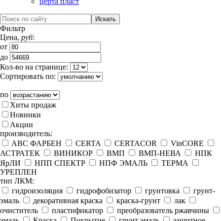
церта пласт
Фильтр
Цена,
руб
:
от
до
Кол-во на странице:
Сортировать по:
по
Хиты продаж
Новинки
Акции
производитель:
ABC ФАРБЕН
CERTA
CERTACOR
VinCORE
АСТРАТЕК
ВИНИКОР
ВМП
ВМП-НЕВА
НПК
ЯрЛИ
НПП СПЕКТР
НПФ ЭМАЛЬ
ТЕРМА
УРЕПЛЕН
тип ЛКМ:
гидроизоляция
гидрофобизатор
грунтовка
грунт-
эмаль
декоративная краска
краска-грунт
лак
очиститель
пластификатор
преобразователь ржавчины
эмаль
Краска
Покрытие
грунт эмаль
защитное