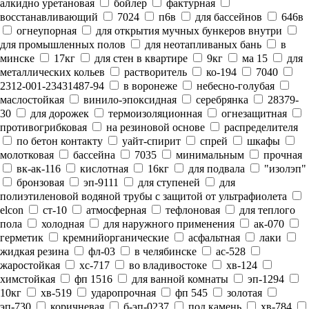
алкидно уретановая
бойлер
фактурная
восстанавливающий
7024
п6в
для бассейнов
646в
огнеупорная
для открытия мучных бункеров внутри
для промышленных полов
для неотапливаных бань
в
минске
17кг
для стен в квартире
9кг
ма 15
для
металлических кольев
растворитель
ко-194
7040
2312-001-23431487-94
в воронеже
небесно-голубая
маслостойкая
винило-эпоксидная
серебрянка
28379-
30
для дорожек
термоизоляционная
огнезащитная
противогрибковая
на резиновой основе
распределителя
по бетон контакту
уайт-спирит
спрей
шкафы
молотковая
бассейна
7035
минимальным
прочная
вк-ак-116
кислотная
16кг
для подвала
"изолэп"
бронзовая
эп-9111
для ступеней
для
полиэтиленовой водяной трубы с защитой от ультрафиолета
elcon
ст-10
атмосферная
тефлоновая
для теплого
пола
холодная
для наружного применения
ак-070
герметик
кремнийорганические
асфальтная
лаки
жидкая резина
фл-03
в челябинске
ас-528
жаростойкая
хс-717
во владивостоке
хв-124
химстойкая
фп 1516
для ванной комнаты
эп-1294
10кг
хв-519
ударопрочная
фп 545
золотая
эп-730
коричневая
б-эп-0237
под камень
хв-784