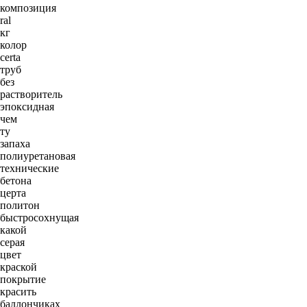
композиция
ral
кг
колор
certa
труб
без
растворитель
эпоксидная
чем
ту
запаха
полиуретановая
технические
бетона
церта
политон
быстросохнущая
какой
серая
цвет
краской
покрытие
красить
баллончиках