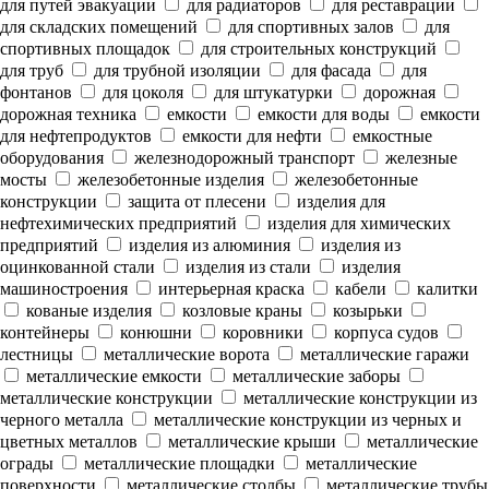
для путей эвакуации
для радиаторов
для реставрации
для складских помещений
для спортивных залов
для
спортивных площадок
для строительных конструкций
для труб
для трубной изоляции
для фасада
для
фонтанов
для цоколя
для штукатурки
дорожная
дорожная техника
емкости
емкости для воды
емкости
для нефтепродуктов
емкости для нефти
емкостные
оборудования
железнодорожный транспорт
железные
мосты
железобетонные изделия
железобетонные
конструкции
защита от плесени
изделия для
нефтехимических предприятий
изделия для химических
предприятий
изделия из алюминия
изделия из
оцинкованной стали
изделия из стали
изделия
машиностроения
интерьерная краска
кабели
калитки
кованые изделия
козловые краны
козырьки
контейнеры
конюшни
коровники
корпуса судов
лестницы
металлические ворота
металлические гаражи
металлические емкости
металлические заборы
металлические конструкции
металлические конструкции из
черного металла
металлические конструкции из черных и
цветных металлов
металлические крыши
металлические
ограды
металлические площадки
металлические
поверхности
металлические столбы
металлические трубы