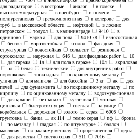
голубая
7004
в новосибирске
красно коричневая
для радиаторов
в костроме
аналог
в томске
высокотемпературная
в оренбурге
в тюмени
полиуретановая
трехкомпонентная
в колерове
для
труб
в московской области
нефтяной
в лосино
петровском
толуол
в калининграде
9410
в
одинцово
марка а
для пола
9410 78
износостойкая
бензол
морозостойкая
ксилол
фасадная
структурная
водостойкая
сольвент
резиновая
ортоксилол
наружная
646
для фасадных работ
10
для гаража
1л
для пола в гараже
10л
акриловая
5л
белая
технический
для внутренних работ
порошковая
эпоксидная
по крашенному металлу
уличная
для мангала
для бассейна
3 кг
ак
для
печей
для фундамента
по покрашенному металлу
по
кирпичу
по оцинкованному металлу
водоэмульсионная
для крыши
без запаха
кузнечная
матовая
цинковая
быстросохнущая
светлая
на улице
корабельная
дорожная
золото
серая
6005
грунтовка
банка
ак 114
темно серая
пф
бронза
по металлу
гладкая
по штукатурке
баллон
масляная
по ржавому металлу
прорезиненная
церта
для разметки
светло серая
511
7016