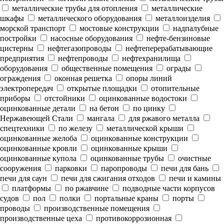
металлические трубы для отопления
металлические
шкафы
металлического оборудования
металлоизделия
морской транспорт
мостовые конструкции
надпалубные
постройки
насосные оборудования
нефте-бензиновые
цистерны
нефтегазопроводы
нефтеперерабатывающие
предприятия
нефтепроводы
нефтехранилища
оборудования
общественные помещения
ограды
ограждения
оконная решетка
опоры линий
электропередач
открытые площадки
отопительные
приборы
отстойники
оцинкованные водостоки
оцинкованные детали
на бетон
по цинку
Нержавеющей Стали
мангала
для ржавого металла
спецтехники
по железу
металлической крыши
оцинкованные желоба
оцинкованные конструкции
оцинкованные кровли
оцинкованные крыши
оцинкованные купола
оцинкованные трубы
очистные
сооружения
парковки
паропроводы
печи для бань
печи для саун
печи для сжигания отходов
печи и камины
платформы
по ржавчине
подводные части корпусов
судов
пол
полки
портальные краны
порты
проводы
производственные помещения
производственные цеха
противокоррозионная