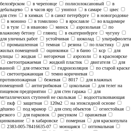
белозёрском
в череповце
полисилоксановый
в
дебальцево
в часов яру
унипол
в самаре
цвес
для стен
в химках
в санкт петербурге
в новогродовке
в монино
в томилино
в ярославле
во владимире
в туле
в иваново
минск
аэрозольная
по
влажному бетону
глянец
в екатеринбурге
чугуну
для уличных работ
устойчивая
шоколад
ультрафиолета
промышленная
темная
резина
по пластику
для
жилых помещений
оцинковки
в баню
кср
для
улицы
жидкая
негорючая
аэрозоли
в красноярске
светоотражаемая
жидкий пластик
двигателя
для
ванной
для отмостки
гидроизоляция
по старой краске
светоотражающая
темно коричневая
противопожарная
бежевая
8017
для влажных
помещений
антигрибковая
цокольная
для телег на
пищевом предприятии
для стен гаража
для
металлических ступеней не скользкая
водоотталкивающая
пкф
защитная
120м2
на эпоксидной основе
дёшево
под мрамор
для спец объектов
огнестойкая
резкого
для парковок
рисунком
оранжевая
цинкование
в хабаровске
померная
для краскопульта
2383-005-78416635-07
моющаяся
оптимальная