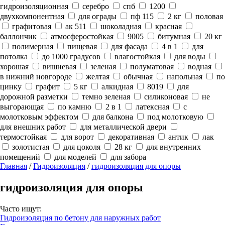
гидроизоляционная
серебро
спб
1200
двухкомпонентная
для ограды
пф 115
2 кг
половая
графитовая
ак 511
шоколадная
красная
баллончик
атмосферостойкая
9005
битумная
20 кг
полимерная
пищевая
для фасада
4 в 1
для
потолка
до 1000 градусов
влагостойкая
для воды
хорошая
вишневая
зеленая
полуматовая
водная
в нижний новгороде
желтая
обычная
напольная
по
цинку
графит
5 кг
алкидная
8019
для
дорожной разметки
темно зеленая
силиконовая
не
выгорающая
по камню
2 в 1
латексная
с
молотковым эффектом
для балкона
под молотковую
для внешних работ
для металлической двери
термостойкая
для ворот
декоративная
антик
лак
золотистая
для цоколя
28 кг
для внутренних
помещений
для моделей
для забора
Главная
/
Гидроизоляция
/
гидроизоляция для опоры
гидроизоляция для опоры
Часто ищут:
Гидроизоляция по бетону для наружных работ