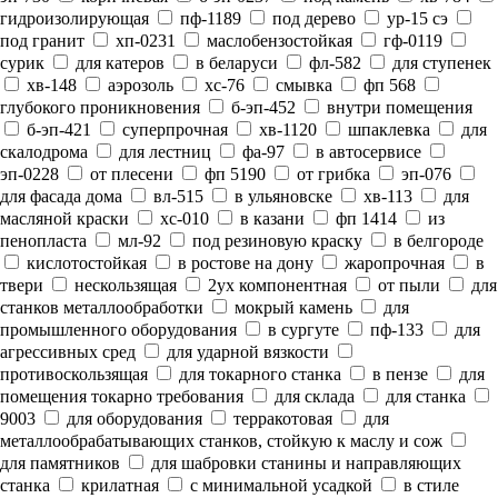
гидроизолирующая
пф-1189
под дерево
ур-15 сэ
под гранит
хп-0231
маслобензостойкая
гф-0119
сурик
для катеров
в беларуси
фл-582
для ступенек
хв-148
аэрозоль
хс-76
смывка
фп 568
глубокого проникновения
б-эп-452
внутри помещения
б-эп-421
суперпрочная
хв-1120
шпаклевка
для
скалодрома
для лестниц
фа-97
в автосервисе
эп-0228
от плесени
фп 5190
от грибка
эп-076
для фасада дома
вл-515
в ульяновске
хв-113
для
масляной краски
хс-010
в казани
фп 1414
из
пенопласта
мл-92
под резиновую краску
в белгороде
кислотостойкая
в ростове на дону
жаропрочная
в
твери
нескользящая
2ух компонентная
от пыли
для
станков металлообработки
мокрый камень
для
промышленного оборудования
в сургуте
пф-133
для
агрессивных сред
для ударной вязкости
противоскользящая
для токарного станка
в пензе
для
помещения токарно требования
для склада
для станка
9003
для оборудования
терракотовая
для
металлообрабатывающих станков, стойкую к маслу и сож
для памятников
для шабровки станины и направляющих
станка
крилатная
с минимальной усадкой
в стиле