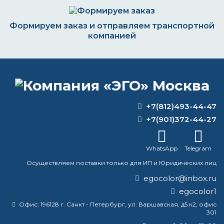
Формируем заказ и отправляем транспортной
компанией
ВОПРОС-ОТВЕТ
+7(812)493-44-47
В чем разница между эмалью и
+7(901)372-44-27
стекловидной эмалью?
WhatsApp
Telegram
Нужно ли грунтовать перед
нанесением термостойкой краски?
Осуществляем поставки только для ИП и Юридических лиц
egocolor@inbox.ru
Какую площадь покрывает 1 литр
egocolor1
грунтовки?
Офис:
196128 г. Санкт - Петербург, ул. Варшавская, д5 к2, офис
301
Какая краска по металлу устойчива к