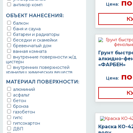
по
Цена:
антикор комп
ОБЪЕКТ НАНЕСЕНИЯ:
К
балкон
баня и сауна
батареи и радиаторы
беседки и скамейки
бревенчатый дом
ванная комната
Грунт быстр
внутренние поверхности ж/д
алкидно-фе
цистерн
«ФАРБЕН»
внутренних поверхностей
хранилищ химических веществ
по
водопроводы
Цена:
МАТЕРИАЛ ПОВЕРХНОСТИ:
ворота
выхлопные системы
алюминий
К
автомобилей
асфальт
газопроводы
бетон
гараж
бронза
гидротехнические сооружения
газобетон
городской транспорт
гипс
грузовые вагоны
гипсокартон
Краска КО-4
двери металлические
ДВП
воду