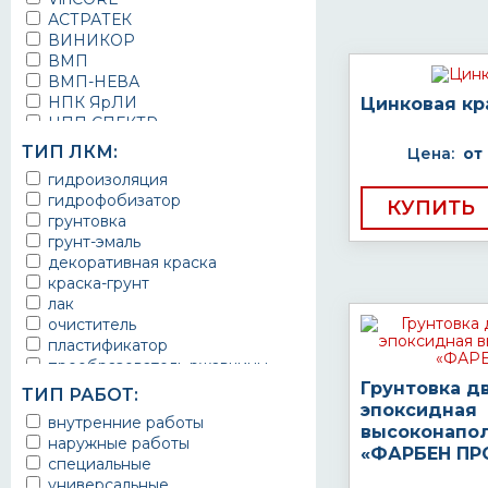
АСТРАТЕК
ВИНИКОР
ВМП
ВМП-НЕВА
НПК ЯрЛИ
Цинковая кр
НПП СПЕКТР
НПФ ЭМАЛЬ
ТИП ЛКМ:
Цена:
от
ТЕРМА
гидроизоляция
УРЕПЛЕН
гидрофобизатор
КУПИТЬ
грунтовка
грунт-эмаль
декоративная краска
краска-грунт
лак
очиститель
пластификатор
преобразователь ржавчины
эмаль
Грунтовка д
ТИП РАБОТ:
Краска
эпоксидная
внутренние работы
Покрытие
высоконапо
наружные работы
грунт эмаль
«ФАРБЕН ПР
специальные
защитное покрытие
универсальные