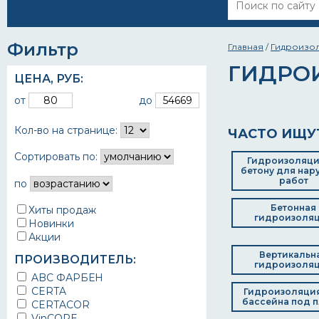
Фильтр
Главная
/
Гидроизо
ГИДРО
ЦЕНА,
РУБ
:
от
до
Кол-во на странице:
ЧАСТО ИЩУ
Сортировать по:
Гидроизоляци
бетону для нар
работ
по
Бетонная
Хиты продаж
гидроизоля
Новинки
Акции
Вертикальн
ПРОИЗВОДИТЕЛЬ:
гидроизоля
ABC ФАРБЕН
CERTA
Гидроизоляци
бассейна под п
CERTACOR
VinCORE