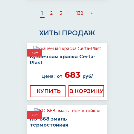
...
1
2
3
138
»
ХИТЫ ПРОДАЖ
Хит
Кузнечная краска Certa-
Plast
683
Цена:
от
руб/
КУПИТЬ
Хит
КО-868 эмаль
термостойкая