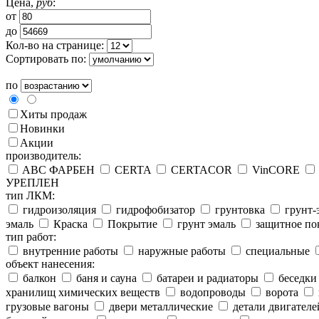
Цена,
руб
:
от
до
Кол-во на странице:
Сортировать по:
по
Хиты продаж
Новинки
Акции
производитель:
ABC ФАРБЕН
CERTA
CERTACOR
VinCORE
УРЕПЛЕН
тип ЛКМ:
гидроизоляция
гидрофобизатор
грунтовка
грунт-
эмаль
Краска
Покрытие
грунт эмаль
защитное по
тип работ:
внутренние работы
наружные работы
специальные
объект нанесения:
балкон
баня и сауна
батареи и радиаторы
беседки
хранилищ химических веществ
водопроводы
ворота
грузовые вагоны
двери металлические
детали двигателе