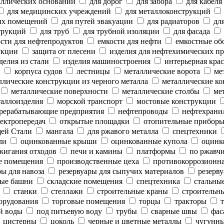
аллических оснований
для дорог
для забора
для кабеля
для медицинских учреждений
для металлоконструкций
ых помещений
для путей эвакуации
для радиаторов
для
трукций
для труб
для трубной изоляции
для фасада
сти для нефтепродуктов
емкости для нефти
емкостные об
укции
защита от плесени
изделия для нефтехимических п
делия из стали
изделия машиностроения
интерьерная крас
и
корпуса судов
лестницы
металлические ворота
мет
лические конструкции из черного металла
металлические ко
металлические поверхности
металлические столбы
мет
аллоизделия
морской транспорт
мостовые конструкции
рерабатывающие предприятия
нефтепроводы
нефтехрани
ектропередач
открытые площадки
отопительные прибор
ей Стали
мангала
для ржавого металла
спецтехники
ли
оцинкованные крыши
оцинкованные купола
оцинк
жигания отходов
печи и камины
платформы
по ржавч
е помещения
производственные цеха
противокоррозионн
ы для навоза
резервуары для сыпучих материалов
резерву
ые башни
складские помещения
спецтехника
стальны
станки
стеллажи
строительные краны
строительны
орудования
торговые помещения
торцы
тракторы
т
й воды
под питьевую воду
трубы
сварные швы
фас
цистерны
цоколь
черные и цветные металлы
чугунны