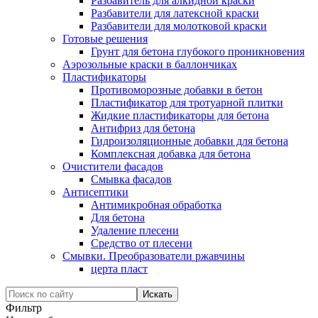
Разбавитель для алкидной краски
Разбавители для латексной краски
Разбавители для молотковой краски
Готовые решения
Грунт для бетона глубокого проникновения
Аэрозольные краски в баллончиках
Пластификаторы
Противоморозные добавки в бетон
Пластификатор для тротуарной плитки
Жидкие пластификаторы для бетона
Антифриз для бетона
Гидроизоляционные добавки для бетона
Комплексная добавка для бетона
Очистители фасадов
Смывка фасадов
Антисептики
Антимикробная обработка
Для бетона
Удаление плесени
Средство от плесени
Смывки. Преобразователи ржавчины
церта пласт
Фильтр