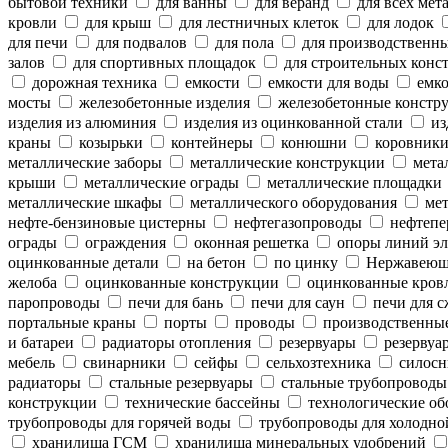
бытовой техники
для ванны
для веранд
для всех мет
кровли
для крыш
для лестничных клеток
для лодок
для печи
для подвалов
для пола
для производственн
залов
для спортивных площадок
для строительных конс
дорожная техника
емкости
емкости для воды
емко
мосты
железобетонные изделия
железобетонные констр
изделия из алюминия
изделия из оцинкованной стали
из
краны
козырьки
контейнеры
конюшни
коровник
металлические заборы
металлические конструкции
метал
крыши
металлические ограды
металлические площадки
металлические шкафы
металлического оборудования
мет
нефте-бензиновые цистерны
нефтегазопроводы
нефтепе
ограды
ограждения
оконная решетка
опоры линий эл
оцинкованные детали
на бетон
по цинку
Нержавеющ
желоба
оцинкованные конструкции
оцинкованные кров
паропроводы
печи для бань
печи для саун
печи для с
портальные краны
порты
проводы
производственны
и батареи
радиаторы отопления
резервуары
резервуар
мебель
свинарники
сейфы
сельхозтехника
силосн
радиаторы
стальные резервуары
стальные трубопроводы
конструкции
технические бассейны
технологические об
трубопроводы для горячей воды
трубопроводы для холодно
хранилища ГСМ
хранилища минеральных удобрений