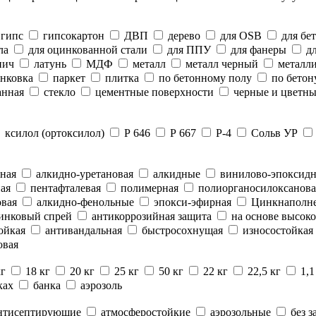
гипс
гипсокартон
ДВП
дерево
для OSB
для бе
ла
для оцинкованной стали
для ППУ
для фанеры
дл
пич
латунь
МДФ
металл
металл черный
металли
нковка
паркет
плитка
по бетонному полу
по бетон
анная
стекло
цементные поверхности
черные и цветны
ксилол (ортоксилол)
Р 646
Р 667
Р-4
Сольв УР
ная
алкидно-уретановая
алкидные
винилово-эпоксид
ая
пентафталевая
полимерная
полиорганосилоксанова
вая
алкидно-фенольные
эпокси-эфирная
Цинкнаполн
инковый спрей
антикоррозийная защита
на основе высоко
ойкая
антивандальная
быстросохнущая
износостойкая
овая
кг
18 кг
20 кг
25 кг
50 кг
22 кг
22,5 кг
1,1
ках
банка
аэрозоль
нтисептирующие
атмосферостойкие
аэрозольные
без з