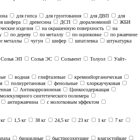
тона
для гипса
для грунтования
для ДВП
для
я шифера
древесина
ДСП
дюралюминий
ЖБИ
ческие изделия
на окрашенную поверхность
на
у
по дереву
по металлу
по оцинковке
по ржавчине
е металлы
чугун
шифер
шпатлевка
штукатурка
Сольв ЭП
Сольв ЭС
Сольвент
Толуол
Уайт-
ные
водная
глифталевые
кремнийорганическая
я
полиуретановая
фенольные
хлоркаучуковая
енная
Антикоррозионная
Цинкосодержащая
молекулярного синтетического полимера
антиржавчина
с молотковым эффектом
 кг
1,5 кг
38 кг
24,5 кг
23 кг
1 кг
7 кг
апаха
биоцидные
быстросохнущие
влагостойкие