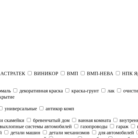
АСТРАТЕК
ВИНИКОР
ВМП
ВМП-НЕВА
НПК Я
эмаль
декоративная краска
краска-грунт
лак
очисти
крытие
универсальные
антикор комп
 и скамейки
бревенчатый дом
ванная комната
внутренн
выхлопные системы автомобилей
газопроводы
гараж
й
детали машин
детали механизмов
для автомобилей