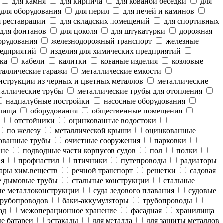
для камня
для кирпича
для кованой беседки
для
для оборудования
для перил
для печей и каминов
 реставрации
для складских помещений
для спортивных
для фонтанов
для цоколя
для штукатурки
дорожная
орудования
железнодорожный транспорт
железные
редприятий
изделия для химических предприятий
ка
кабели
калитки
кованые изделия
козловые
аллические гаражи
металлические емкости
нструкции из черных и цветных металлов
металлические
аллические трубы
металлические трубы для отопления
надпалубные постройки
насосные оборудования
лища
оборудования
общественные помещения
ы
отстойники
оцинкованные водостоки
по железу
металлической крыши
оцинкованные
ованные трубы
очистные сооружения
парковки
ине
подводные части корпусов судов
пол
полки
ая
профнастил
птичники
путепроводы
радиаторы
ары хим.веществ
речной транспорт
решетки
садовая
е дымовые трубы
стальные конструкции
стальные
е металлоконструкции
суда ледового плавания
судовые
рубопроводов
баки-аккумуляторы
трубопроводы
ад
межоперационное хранение
фасадная
хранилища
е батареи
эстакады
для металла
для защиты металлов