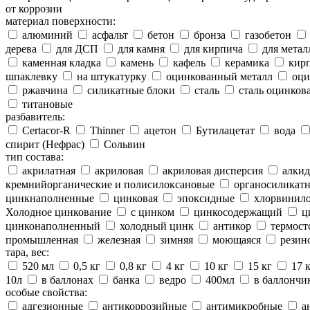
от коррозии
материал поверхности:
алюминий
асфальт
бетон
бронза
газобетон
дерева
для ДСП
для камня
для кирпича
для метал
каменная кладка
камень
кафель
керамика
кир
шпаклевку
на штукатурку
оцинкованный металл
оци
ржавчина
силикатные блоки
сталь
сталь оцинков
титановые
разбавитель:
Certacor-R
Thinner
ацетон
Бутилацетат
вода
спирит (Нефрас)
Сольвин
тип состава:
акрилатная
акриловая
акриловая дисперсия
алкид
кремнийорганические и полисилоксановые
органосиликатн
цинкнаполненные
цинковая
эпоксидные
хлорвинило
Холодное цинкование
с цинком
цинкосодержащий
ц
цинконаполненный
холодный цинк
антикор
термост
промышленная
железная
зимняя
моющаяся
резин
тара, вес:
520 мл
0,5 кг
0,8 кг
4 кг
10 кг
15 кг
17 
10л
в баллонах
банка
ведро
400мл
в баллончи
особые свойства:
адгезионные
антикоррозийные
антимикробные
а