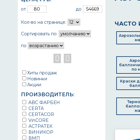
от
до
Кол-во на странице:
ЧАСТО 
Сортировать по:
Аэрозольн
ме
по
Аэро
баллончи
по 
Хиты продаж
Новинки
Краски д
Акции
балл
ПРОИЗВОДИТЕЛЬ:
Термо
ABC ФАРБЕН
балло
CERTA
ма
CERTACOR
VinCORE
АСТРАТЕК
ВИНИКОР
ВМП