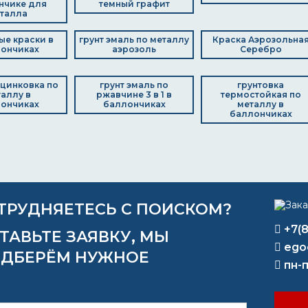
нчике для
темный графит
талла
ые краски в
грунт эмаль по металлу
Краска Аэрозольна
ончиках
аэрозоль
Серебро
цинковка по
грунт эмаль по
грунтовка
аллу в
ржавчине 3 в 1 в
термостойкая по
ончиках
баллончиках
металлу в
баллончиках
ТРУДНЯЕТЕСЬ С ПОИСКОМ?
+7(
ТАВЬТЕ ЗАЯВКУ, МЫ
ego
ДБЕРЁМ НУЖНОЕ
пн-п