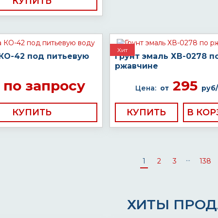
КУПИТЬ
Хит
 КО-42 под питьевую
Грунт эмаль ХВ-0278 п
ржавчине
по запросу
295
Цена:
от
руб/
КУПИТЬ
КУПИТЬ
...
1
2
3
138
ХИТЫ ПРО