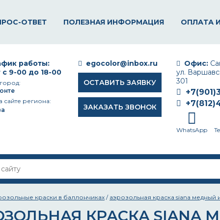
ПРОС-ОТВЕТ
ПОЛЕЗНАЯ ИНФОРМАЦИЯ
ОПЛАТА 
фик работы:
egocolor@inbox.ru
Офис:
Сан
 с 9-00 до 18-00
ул. Варшавск
301
ОСТАВИТЬ ЗАЯВКУ
город:
онте
+7(901)
а сайте региона:
+7(812)
ЗАКАЗАТЬ ЗВОНОК
ва
WhatsApp
T
розольные краски в баллончиках
/
аэрозольная краска siana медный
ОЗОЛЬНАЯ КРАСКА SIANA