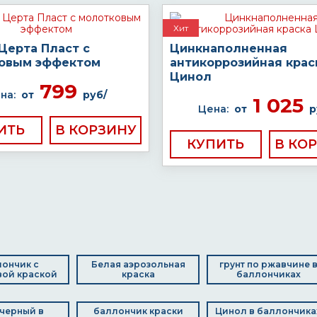
Хит
Церта Пласт с
Цинкнаполненная
овым эффектом
антикоррозийная крас
Цинол
799
на:
от
руб/
1 025
Цена:
от
р
ИТЬ
КУПИТЬ
ончик с
Белая аэрозольная
грунт по ржавчине 
ой краской
краска
баллончиках
 черный в
баллончик краски
Цинол в баллончика