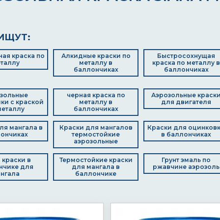
ИЩУТ:
ая краска по
Алкидные краски по
Быстросохнущая
таллу
металлу в
краска по металлу в
баллончиках
баллончиках
зольные
черная краска по
Аэрозольные краск
ки с краской
металлу в
для двигателя
металлу
баллончиках
ля мангала в
Краски для мангалов
Краски для оцинков
ончиках
термостойкие
в баллончиках
аэрозольные
 краски в
Термостойкие краски
Грунт эмаль по
нчике для
для мангала в
ржавчине аэрозоль
нгала
баллончике