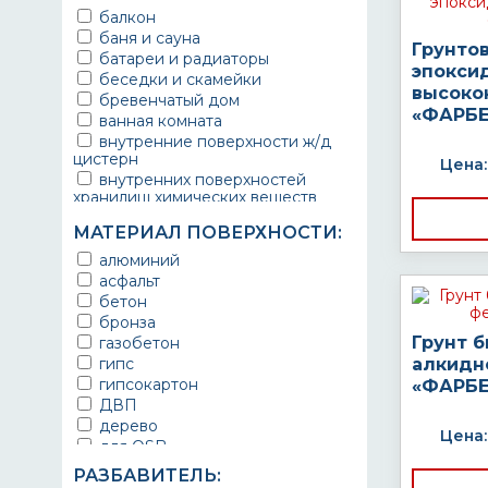
балкон
баня и сауна
Грунто
батареи и радиаторы
эпокси
беседки и скамейки
высоко
бревенчатый дом
«ФАРБЕ
ванная комната
внутренние поверхности ж/д
цистерн
Цена:
внутренних поверхностей
хранилищ химических веществ
водопроводы
МАТЕРИАЛ ПОВЕРХНОСТИ:
ворота
выхлопные системы
алюминий
автомобилей
асфальт
газопроводы
бетон
гараж
бронза
гидротехнические сооружения
Грунт 
газобетон
городской транспорт
гипс
алкидн
грузовые вагоны
гипсокартон
«ФАРБЕ
двери металлические
ДВП
детали двигателей
дерево
Цена:
детали машин
для OSB
детали механизмов
для бетона
РАЗБАВИТЕЛЬ:
для автомобилей