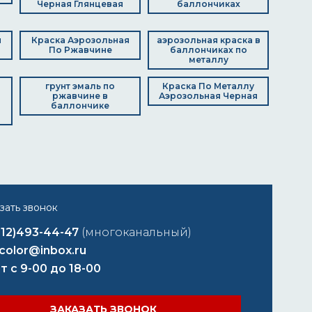
Черная Глянцевая
баллончиках
я
Краска Аэрозольная
аэрозольная краска в
По Ржавчине
баллончиках по
металлу
грунт эмаль по
Краска По Металлу
ржавчине в
Аэрозольная Черная
баллончике
812)493-44-47
(многоканальный)
color@inbox.ru
т с 9-00 до 18-00
ЗАКАЗАТЬ ЗВОНОК