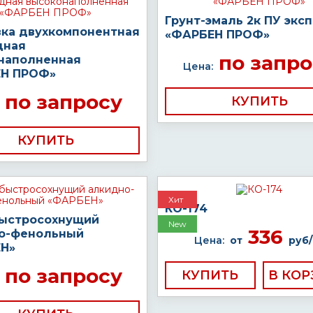
Грунт-эмаль 2к ПУ экс
вка двухкомпонентная
«ФАРБЕН ПРОФ»
дная
по запро
наполненная
Цена:
Н ПРОФ»
по запросу
КУПИТЬ
КУПИТЬ
Хит
КО-174
быстросохнущий
New
336
о-фенольный
Цена:
от
руб/
Н»
по запросу
КУПИТЬ