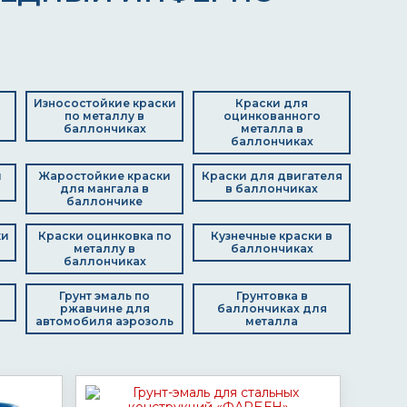
Износостойкие краски
Краски для
по металлу в
оцинкованного
баллончиках
металла в
баллончиках
и
Жаростойкие краски
Краски для двигателя
для мангала в
в баллончиках
баллончике
ки
Краски оцинковка по
Кузнечные краски в
металлу в
баллончиках
баллончиках
Грунт эмаль по
Грунтовка в
ржавчине для
баллончиках для
автомобиля аэрозоль
металла