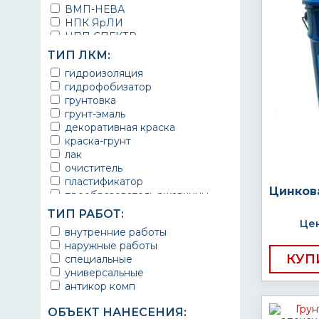
ВМП-НЕВА
НПК ЯрЛИ
НПП СПЕКТР
НПФ ЭМАЛЬ
ТИП ЛКМ:
ТЕРМА
гидроизоляция
УРЕПЛЕН
гидрофобизатор
грунтовка
грунт-эмаль
декоративная краска
краска-грунт
лак
очиститель
пластификатор
Цинков
преобразователь ржавчины
эмаль
ТИП РАБОТ:
Краска
Цен
внутренние работы
Покрытие
наружные работы
грунт эмаль
КУП
специальные
защитное покрытие
универсальные
антикор комп
ОБЪЕКТ НАНЕСЕНИЯ: