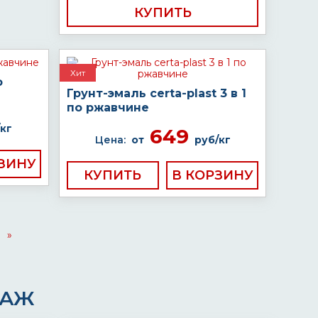
КУПИТЬ
Хит
о
Грунт-эмаль certa-plast 3 в 1
по ржавчине
кг
649
Цена:
от
руб/кг
КУПИТЬ
»
ДАЖ