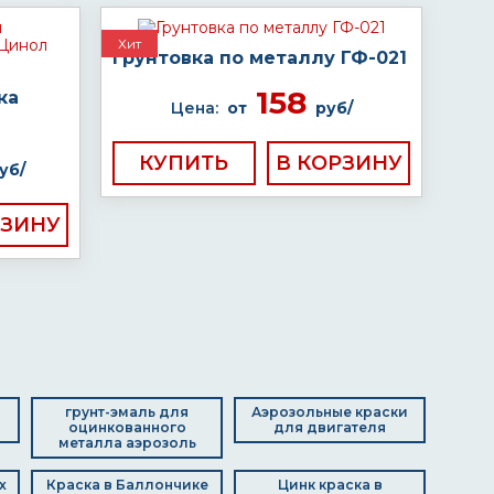
Хит
Грунтовка по металлу ГФ-021
158
ка
Цена:
от
руб/
КУПИТЬ
уб/
в
грунт-эмаль для
Аэрозольные краски
оцинкованного
для двигателя
металла аэрозоль
х
Краска в Баллончике
Цинк краска в