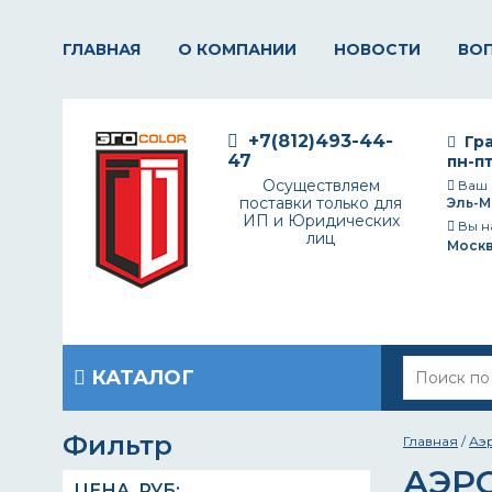
ГЛАВНАЯ
О КОМПАНИИ
НОВОСТИ
ВО
+7(812)493-44-
Гра
47
пн-пт
Осуществляем
Ваш 
поставки только для
Эль-М
ИП и Юридических
Вы н
лиц
Моск
КАТАЛОГ
Фильтр
Главная
/
Аэ
АЭР
ЦЕНА,
РУБ
: