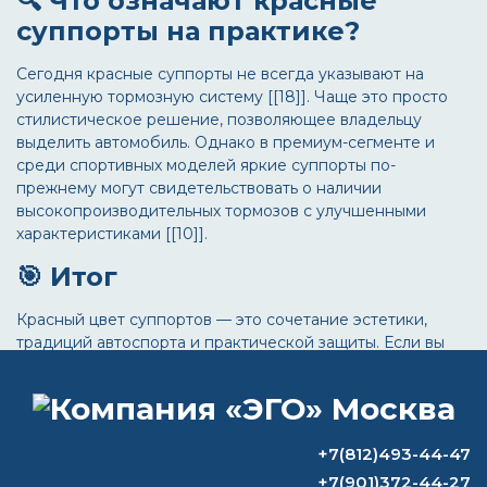
🔍 Что означают красные
суппорты на практике?
Сегодня красные суппорты не всегда указывают на
усиленную тормозную систему [[18]]. Чаще это просто
стилистическое решение, позволяющее владельцу
выделить автомобиль. Однако в премиум-сегменте и
среди спортивных моделей яркие суппорты по-
прежнему могут свидетельствовать о наличии
высокопроизводительных тормозов с улучшенными
характеристиками [[10]].
🎯 Итог
Красный цвет суппортов — это сочетание эстетики,
традиций автоспорта и практической защиты. Если вы
планируете покрасить суппорта самостоятельно,
выбирайте только специализированные термостойкие
составы и соблюдайте технологию подготовки
поверхности. Это обеспечит не только красивый
+7(812)493-44-47
внешний вид, но и долговечность покрытия.
+7(901)372-44-27