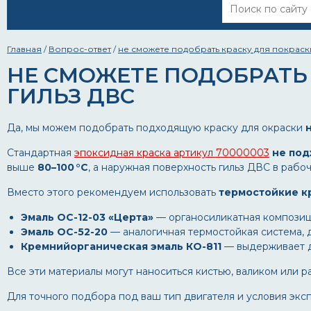
Главная
/
Вопрос-ответ
/
не сможете подобрать краску для покраск
НЕ СМОЖЕТЕ ПОДОБРАТЬ
ГИЛЬЗ ДВС
Да, мы можем подобрать подходящую краску для окраски
Стандартная
эпоксидная краска артикул 70000003
не под
выше
80–100 °C
, а наружная поверхность гильз ДВС в раб
Вместо этого рекомендуем использовать
термостойкие к
Эмаль ОС-12-03 «Церта»
— органосиликатная композиц
Эмаль ОС-52-20
— аналогичная термостойкая система, д
Кремнийорганическая эмаль КО-811
— выдерживает 
Все эти материалы могут наноситься кистью, валиком или 
Для точного подбора под ваш тип двигателя и условия экс