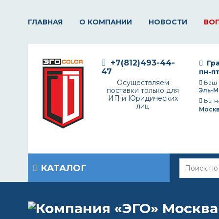
ГЛАВНАЯ
О КОМПАНИИ
НОВОСТИ
ВО
+7(812)493-44-
Гра
47
пн-пт
Осуществляем
Ваш 
поставки только для
Эль-М
ИП и Юридических
Вы н
лиц
Моск
КАТАЛОГ
Главная
/
Вопрос-ответ
/
Можно ли красить ПФ-115 при мину
МОЖНО ЛИ КРАСИТЬ П