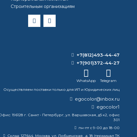
Строительным организациям
, в жару до 55-600.
+7(812)493-44-47
+7(901)372-44-27
WhatsApp
Telegram
Осуществляем поставки только для ИП и Юридических лиц
egocolor@inbox.ru
egocolor1
Офис:
196128 г. Санкт - Петербург, ул. Варшавская, д5 к2, офис
301
пн-пт с 9-00 до 18-00
Склад:
127644, Москва, ул. Лобненская , д. 18 (терминал ТК