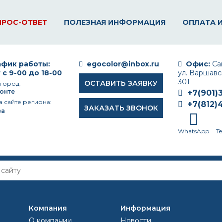
ПРОС-ОТВЕТ
ПОЛЕЗНАЯ ИНФОРМАЦИЯ
ОПЛАТА 
фик работы:
egocolor@inbox.ru
Офис:
Сан
 с 9-00 до 18-00
ул. Варшавск
301
ОСТАВИТЬ ЗАЯВКУ
город:
онте
+7(901)
а сайте региона:
+7(812)
ЗАКАЗАТЬ ЗВОНОК
ва
WhatsApp
T
совой температуре?
Компания
Информация
Ф-115 ПРИ МИНУСОВОЙ ТЕ
О компании
Новости