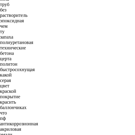
труб
без
растворитель
эпоксидная
чем
ту
запаха
полиуретановая
технические
бетона
церта
политон
быстросохнущая
какой
серая
цвет
краской
покрытие
красить
баллончиках
что
пф
антикоррозионная
акриловая
эмали