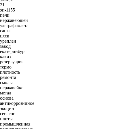
21
эп-1155
печи
нержавеющей
ультрафиолета
санкт
цхск
уреплен
завод
екатеринбург
каких
резервуаров
термо
плотность
ремонта
смолы
нержавейке
метал
основа
антикоррозийное
экоцин
certacor
плиты
промышленная