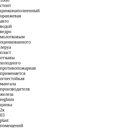
1000
стоит
цинконаполненный
оранжевая
авто
водой
ведро
молотковым
оцинкованного
леруа
пласт
отзывы
холодного
противопожарная
применяется
огнестойкая
мангала
производителя
железа
regbnm
цинка
2к
03
plast
помещений