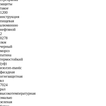
защиты
такое
1200
инструкция
пищевая
алюминию
нефтяной
2
0278
лкм
черный
мороз
патина
термостойкий
(уф)
изолэп-mastic
фасадная
огнезащитная
вл
7024
рал
высокотемпературная
эмалью
зеленая