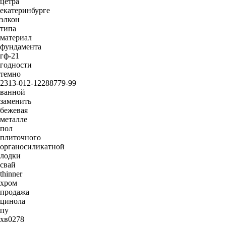
цетра
екатеринбурге
элкон
типа
материал
фундамента
гф-21
годности
темно
2313-012-12288779-99
ванной
заменить
бежевая
металле
пол
плиточного
органосиликатной
лодки
свай
thinner
хром
продажа
цинола
пу
хв0278