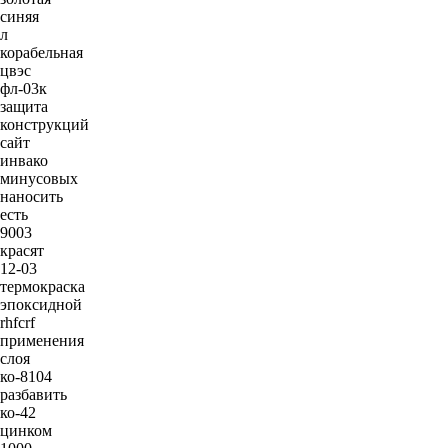
синяя
л
корабельная
цвэс
фл-03к
защита
конструкций
сайт
инвако
минусовых
наносить
есть
9003
красят
12-03
термокраска
эпоксидной
rhfcrf
применения
слоя
ко-8104
разбавить
ко-42
цинком