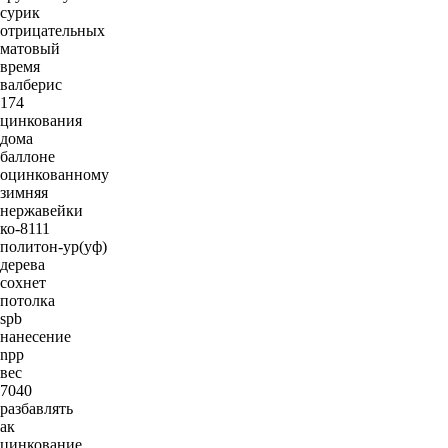
сурик
отрицательных
матовый
время
валберис
174
цинкования
дома
баллоне
оцинкованному
зимняя
нержавейки
ко-8111
политон-ур(уф)
дерева
сохнет
потолка
spb
нанесение
npp
вес
7040
разбавлять
ак
цинкование