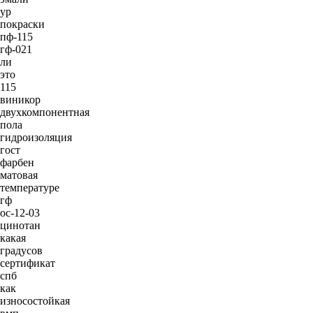
ур
покраски
пф-115
гф-021
ли
это
115
виникор
двухкомпонентная
пола
гидроизоляция
гост
фарбен
матовая
температуре
гф
ос-12-03
цинотан
какая
градусов
сертификат
спб
как
износостойкая