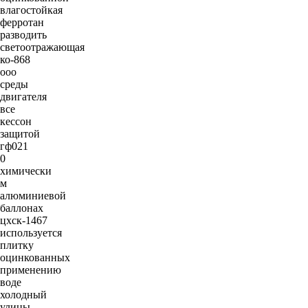
влагостойкая
ферротан
разводить
светоотражающая
ко-868
ооо
среды
двигателя
все
кессон
защитой
гф021
0
химически
м
алюминиевой
баллонах
цхск-1467
используется
плитку
оцинкованных
применению
воде
холодный
улицы