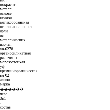
вмп
покрасить
металл
основе
ксилол
антикоррозийная
цинконаполненная
ярли
ос
металлических
изолэп
хв-0278
органосиликатная
ржавчины
морозостойкая
уф
кремнийорганическая
вл-02
алпол
марка
������
чего
3в1
-
состав