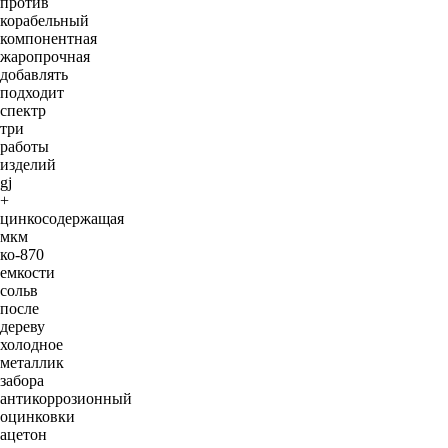
против
корабельный
компонентная
жаропрочная
добавлять
подходит
спектр
три
работы
изделий
gj
+
цинкосодержащая
мкм
ко-870
емкости
сольв
после
дереву
холодное
металлик
забора
антикоррозионный
оцинковки
ацетон