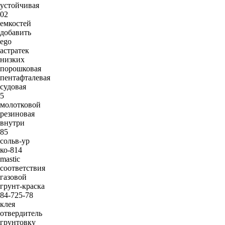
устойчивая
02
емкостей
добавить
ego
астратек
низких
порошковая
пентафталевая
судовая
5
молотковой
резиновая
внутри
85
сольв-ур
ко-814
mastic
соответствия
газовой
грунт-краска
84-725-78
клея
отвердитель
грунтовку