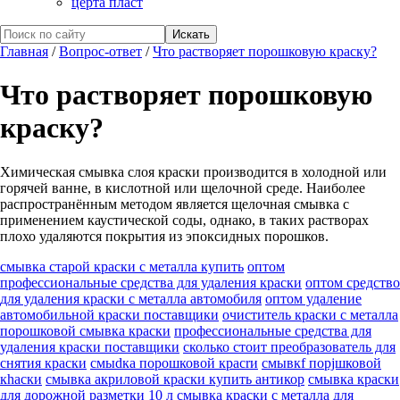
церта пласт
Главная
/
Вопрос-ответ
/
Что растворяет порошковую краску?
Что растворяет порошковую
краску?
Химическая смывка слоя краски производится в холодной или
горячей ванне, в кислотной или щелочной среде. Наиболее
распространённым методом является щелочная смывка с
применением каустической соды, однако, в таких растворах
плохо удаляются покрытия из эпоксидных порошков.
смывка старой краски с металла купить
оптом
профессиональные средства для удаления краски
оптом средство
для удаления краски с металла автомобиля
оптом удаление
автомобильной краски поставщики
очиститель краски с металла
порошковой смывка краски
профессиональные средства для
удаления краски поставщики
сколько стоит преобразователь для
снятия краски
смыdка порошковой красrи
смывкf порjшковой
кhаски
смывка акриловой краски купить антикор
смывка краски
для дорожной разметки 10 л
смывка краски с металла для