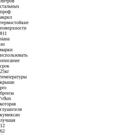
литров
стальных
проф
акрил
термостойкие
поверхности
811
siana
эп
марки
использовать
описание
срок
25кг
температуры
крыши
pro
бронза
'vfkm
которая
глушителя
кумиксан
лучшая
12
62