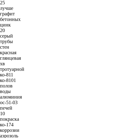
25
лучше
графит
бетонных
цинк
20
серый
трубы
стен
красная
глянцевая
хв
тротуарной
ко-811
ко-8101
полов
воды
алюминия
ос-51-03
печей
10
покраска
ко-174
коррозии
аэрозоль