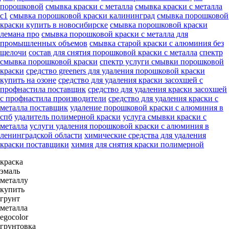
порошковой
смывка краски с металла
смывка краски с металла
с1
смывка порошковой краски калининград
смывка порошковой
краски купить в новосибирске
смывка порошковой краски
лемана про
смывка порошковой краски с металла для
промышленных объемов
смывка старой краски с алюминия без
щелочи
состав для снятия порошковой краски с металла
спектр
смывка порошковой краски
спектр услуги смывки порошковой
краски
средство greeners для удаления порошковой краски
купить на озоне
средство для удаления краски засохшей с
профнастила поставщик
средство для удаления краски засохшей
с профнастила производители
средство для удаления краски с
металла поставщик
удаление порошковой краски с алюминия в
спб
удалитель полимерной краски
услуга смывки краски с
металла
услуги удаления порошковой краски с алюминия в
ленинградской области
химические средства для удаления
краски поставщики
химия для снятия краски полимерной
краска
эмаль
металлу
купить
грунт
металла
egocolor
грунтовка