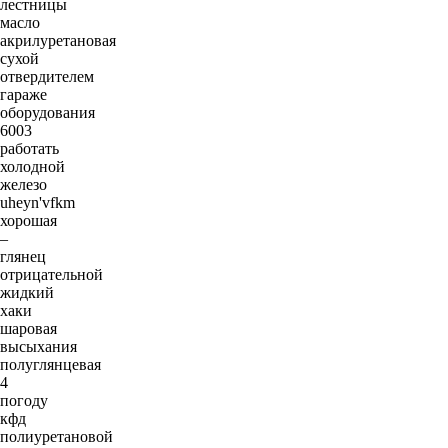
лестницы
масло
акрилуретановая
сухой
отвердителем
гараже
оборудования
6003
работать
холодной
железо
uheyn'vfkm
хорошая
–
глянец
отрицательной
жидкий
хаки
шаровая
высыхания
полуглянцевая
4
погоду
кфд
полиуретановой