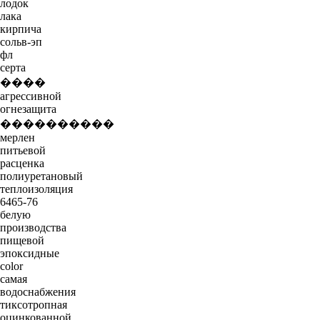
лодок
лака
кирпича
сольв-эп
фл
серта
����
агрессивной
огнезащита
����������
мерлен
питьевой
расценка
полиуретановый
теплоизоляция
6465-76
белую
производства
пищевой
эпоксидные
color
самая
водоснабжения
тиксотропная
оцинкованной