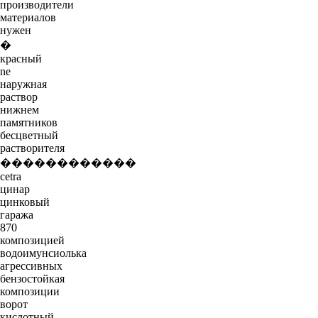
производители
материалов
нужен
�
красный
ne
наружная
раствор
нижнем
памятников
бесцветный
растворителя
������������
cetra
цинар
цинковый
гаража
870
композицией
водоимунсиолька
агрессивных
бензостойкая
композиции
ворот
кислотный