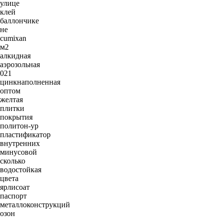
улице
клей
баллончике
не
cumixan
м2
алкидная
аэрозольная
021
цинкнаполненная
оптом
желтая
плитки
покрытия
политон-ур
пластификатор
внутренних
минусовой
сколько
водостойкая
цвета
ярлисоат
паспорт
металлоконструкций
озон