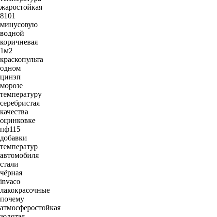
жаростойкая
8101
минусовую
водной
коричневая
1м2
краскопульта
одном
цинэп
морозе
температуру
серебристая
качества
оцинковке
пф115
добавки
температур
автомобиля
стали
чёрная
invaco
лакокрасочные
почему
атмосферостойкая
золотая