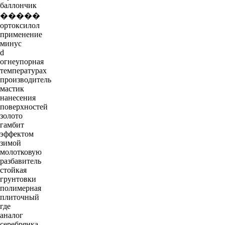
баллончик
�����
ортоксилол
применение
минус
d
огнеупорная
температурах
производитель
мастик
нанесения
поверхностей
золото
гамбит
эффектом
зимой
молотковую
разбавитель
стойкая
грунтовки
полимерная
плиточный
где
аналог
серебрянка