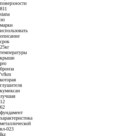
поверхности
811
siana
эп
марки
использовать
описание
срок
25кг
температуры
крыши
pro
бронза
'vfkm
которая
глушителя
кумиксан
лучшая
12
62
фундамент
характеристика
металлической
вл-023
lkz