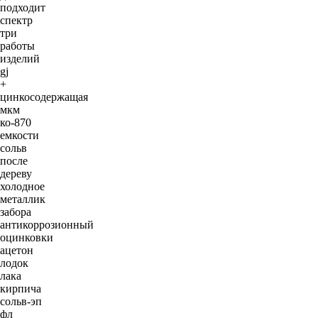
подходит
спектр
три
работы
изделий
gj
+
цинкосодержащая
мкм
ко-870
емкости
сольв
после
дереву
холодное
металлик
забора
антикоррозионный
оцинковки
ацетон
лодок
лака
кирпича
сольв-эп
фл