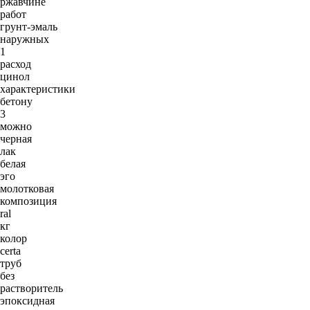
ржавчине
работ
грунт-эмаль
наружных
1
расход
цинол
характеристики
бетону
3
можно
черная
лак
белая
эго
молотковая
композиция
ral
кг
колор
certa
труб
без
растворитель
эпоксидная