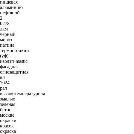
пищевая
алюминию
нефтяной
2
0278
лкм
черный
мороз
патина
термостойкий
(уф)
изолэп-mastic
фасадная
огнезащитная
вл
7024
рал
высокотемпературная
эмалью
зеленая
бетон
москве
окраски
красок
окраска