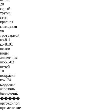
20
серый
трубы
стен
красная
глянцевая
хв
тротуарной
ко-811
ко-8101
полов
воды
алюминия
ос-51-03
печей
10
покраска
ко-174
коррозии
аэрозоль
баллончик
�����
ортоксилол
применение