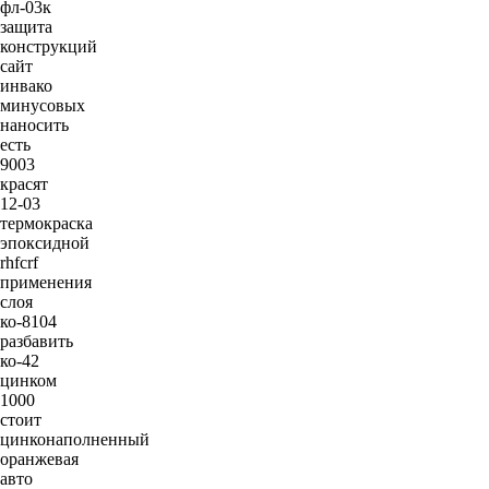
фл-03к
защита
конструкций
сайт
инвако
минусовых
наносить
есть
9003
красят
12-03
термокраска
эпоксидной
rhfcrf
применения
слоя
ко-8104
разбавить
ко-42
цинком
1000
стоит
цинконаполненный
оранжевая
авто