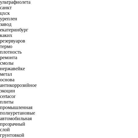
ультрафиолета
санкт
цхск
уреплен
завод
екатеринбург
каких
резервуаров
термо
плотность
ремонта
смолы
нержавейке
метал
основа
антикоррозийное
экоцин
certacor
плиты
промышленная
полиуретановые
автомобильная
прозрачный
слой
грунтовкой