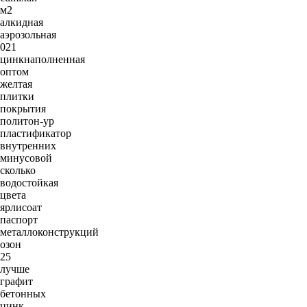
м2
алкидная
аэрозольная
021
цинкнаполненная
оптом
желтая
плитки
покрытия
политон-ур
пластификатор
внутренних
минусовой
сколько
водостойкая
цвета
ярлисоат
паспорт
металлоконструкций
озон
25
лучше
графит
бетонных
цинк