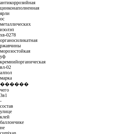
антикоррозийная
цинконаполненная
ярли
ос
металлических
изолэп
хв-0278
органосиликатная
ржавчины
морозостойкая
уф
кремнийорганическая
вл-02
алпол
марка
������
чего
3в1
-
состав
улице
клей
баллончике
не
cumixan