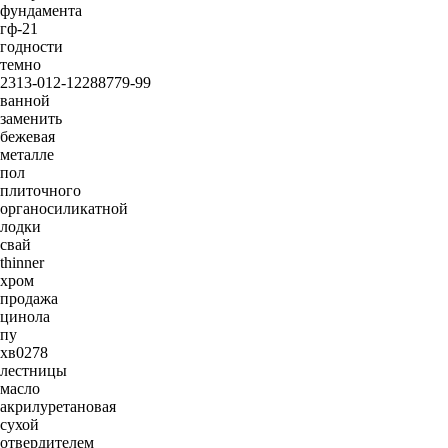
фундамента
гф-21
годности
темно
2313-012-12288779-99
ванной
заменить
бежевая
металле
пол
плиточного
органосиликатной
лодки
свай
thinner
хром
продажа
цинола
пу
хв0278
лестницы
масло
акрилуретановая
сухой
отвердителем