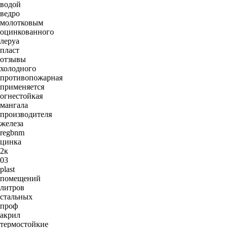
водой
ведро
молотковым
оцинкованного
леруа
пласт
отзывы
холодного
противопожарная
применяется
огнестойкая
мангала
производителя
железа
regbnm
цинка
2к
03
plast
помещений
литров
стальных
проф
акрил
термостойкие