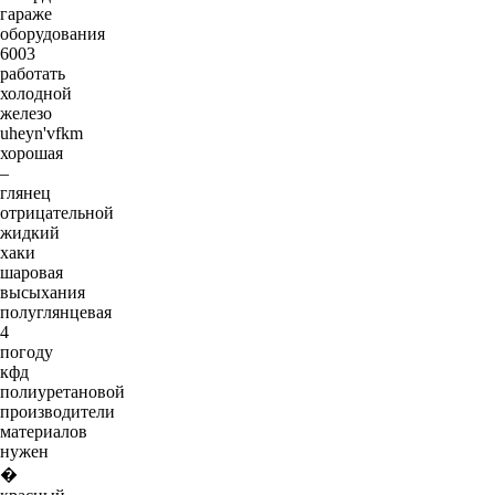
гараже
оборудования
6003
работать
холодной
железо
uheyn'vfkm
хорошая
–
глянец
отрицательной
жидкий
хаки
шаровая
высыхания
полуглянцевая
4
погоду
кфд
полиуретановой
производители
материалов
нужен
�