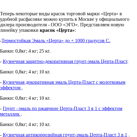
Теперь некоторые виды красок торговой марки «Церта» в
удобной расфасовке можно купить в Москве у официального
дилера производителя - ООО «ЭГО». Представляем новую
линейку упаковки
красок «Церта»
:
-
Термостойкая Эмаль «Церта» до + 1000 градусов С.
Банки: 0,8кг; 4 кг; 25 кг.
-
Кузнечная защитно-декоративная грунт-эмаль Церта-Пласт
.
Банки: 0,8кг; 4 кг; 10 кг.
-
Кузнечная декоративная эмаль Церта-Пласт с молотковым
эффектом
.
Банки: 0,8кг; 4 кг; 10 кг.
-
Грунт –эмаль по ржавчине Церта-Пласт 3 в 1 с эффектом
металлик
.
Банки: 0,8кг; 4 кг; 10 кг.
-
Кузнечная антикоррозийная грунт-эмаль Церта-Пласт 3 в 1
.