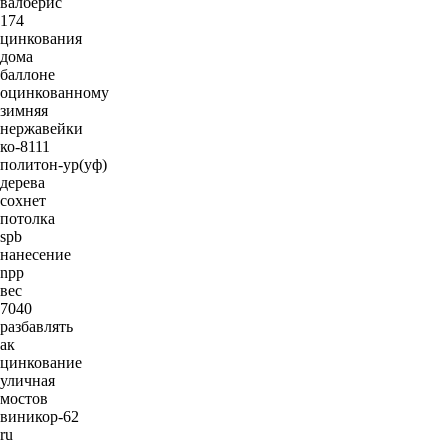
валберис
174
цинкования
дома
баллоне
оцинкованному
зимняя
нержавейки
ко-8111
политон-ур(уф)
дерева
сохнет
потолка
spb
нанесение
npp
вес
7040
разбавлять
ак
цинкование
уличная
мостов
виникор-62
ru