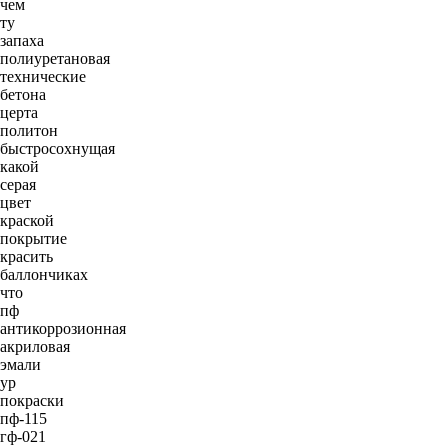
чем
ту
запаха
полиуретановая
технические
бетона
церта
политон
быстросохнущая
какой
серая
цвет
краской
покрытие
красить
баллончиках
что
пф
антикоррозионная
акриловая
эмали
ур
покраски
пф-115
гф-021