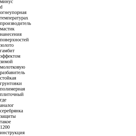
минус
d
огнеупорная
температурах
производитель
мастик
нанесения
поверхностей
золото
гамбит
эффектом
зимой
молотковую
разбавитель
стойкая
грунтовки
полимерная
плиточный
где
аналог
серебрянка
защиты
такое
1200
инструкция