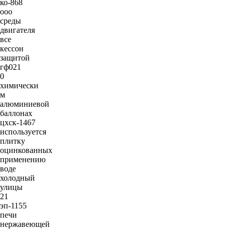
ко-868
ооо
среды
двигателя
все
кессон
защитой
гф021
0
химически
м
алюминиевой
баллонах
цхск-1467
используется
плитку
оцинкованных
применению
воде
холодный
улицы
21
эп-1155
печи
нержавеющей