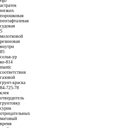
ego
астратек
низких
порошковая
пентафталевая
судовая
5
молотковой
резиновая
внутри
85
сольв-ур
ко-814
mastic
соответствия
газовой
грунт-краска
84-725-78
клея
отвердитель
грунтовку
сурик
отрицательных
матовый
время