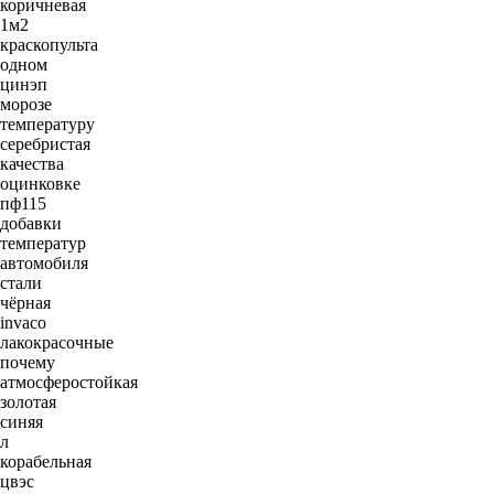
коричневая
1м2
краскопульта
одном
цинэп
морозе
температуру
серебристая
качества
оцинковке
пф115
добавки
температур
автомобиля
стали
чёрная
invaco
лакокрасочные
почему
атмосферостойкая
золотая
синяя
л
корабельная
цвэс