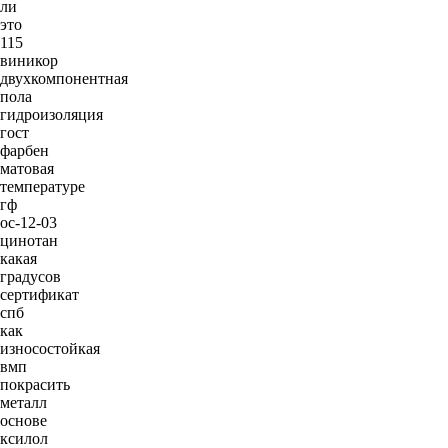
ли
это
115
виникор
двухкомпонентная
пола
гидроизоляция
гост
фарбен
матовая
температуре
гф
ос-12-03
цинотан
какая
градусов
сертификат
спб
как
износостойкая
вмп
покрасить
металл
основе
ксилол