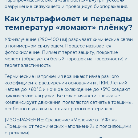
паропроницаемо, влага «запирается» внутри, ускоряя
разрушение связующего и провоцируя биопоражения.
Как ультрафиолет и перепады
температур «ломают» плёнку?
УФ-излучение (290–400 нм) разрывает химические связи
в полимерном связующем. Процесс называется
фотоокисление. Пигмент теряет защиту, покрытие
мелеет (образуется белый порошок на поверхности) и
теряет эластичность.
Термические напряжения возникают из-за разного
коэффициента расширения основания и ЛКМ. Летний
нагрев до +60°C и ночное охлаждение до +5°C создают
циклические нагрузки. Без эластичности плёнка не
компенсирует движения, появляются сетчатые трещины,
особенно в углах и на стыках разных материалов.
[ИЗОБРАЖЕНИЕ: Сравнение «Меление от УФ» vs
«Трещины от термических напряжений» с поясняющими
стрелками]