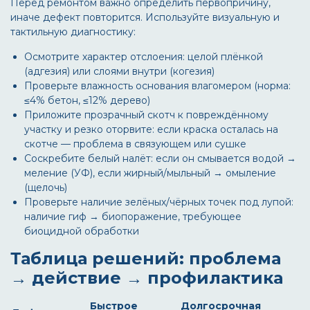
Перед ремонтом важно определить первопричину,
иначе дефект повторится. Используйте визуальную и
тактильную диагностику:
Осмотрите характер отслоения: целой плёнкой
(адгезия) или слоями внутри (когезия)
Проверьте влажность основания влагомером (норма:
≤4% бетон, ≤12% дерево)
Приложите прозрачный скотч к повреждённому
участку и резко оторвите: если краска осталась на
скотче — проблема в связующем или сушке
Соскребите белый налёт: если он смывается водой →
меление (УФ), если жирный/мыльный → омыление
(щелочь)
Проверьте наличие зелёных/чёрных точек под лупой:
наличие гиф → биопоражение, требующее
биоцидной обработки
Таблица решений: проблема
→ действие → профилактика
Быстрое
Долгосрочная