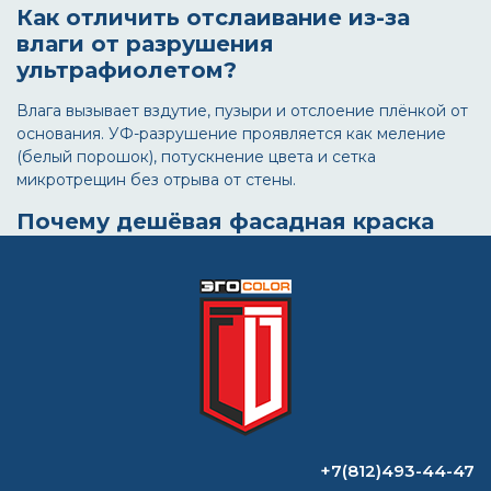
Как отличить отслаивание из-за
влаги от разрушения
ультрафиолетом?
Влага вызывает вздутие, пузыри и отслоение плёнкой от
основания. УФ-разрушение проявляется как меление
(белый порошок), потускнение цвета и сетка
микротрещин без отрыва от стены.
Почему дешёвая фасадная краска
портится в 2–3 раза быстрее?
В бюджетных ЛКМ снижено содержание полимерного
связующего и УФ-стабилизаторов, увеличена доля
дешёвых наполнителей. Это ускоряет меление, потерю
эластичности и выцветание пигмента.
📥 Скачайте чек-лист: «Диагностика
фасада за 15 минут»
Пошаговая инструкция с фото-примерами дефектов,
+7(812)493-44-47
нормативами влажности и картой сезонного