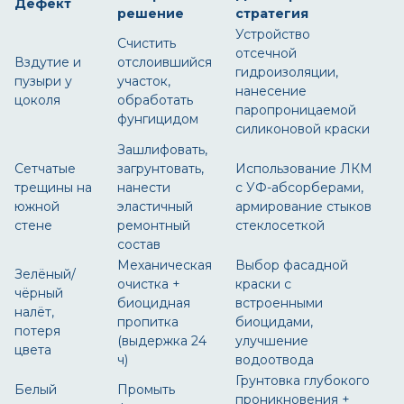
Дефект
решение
стратегия
Устройство
Счистить
отсечной
Вздутие и
отслоившийся
гидроизоляции,
пузыри у
участок,
нанесение
цоколя
обработать
паропроницаемой
фунгицидом
силиконовой краски
Зашлифовать,
Сетчатые
загрунтовать,
Использование ЛКМ
трещины на
нанести
с УФ-абсорберами,
южной
эластичный
армирование стыков
стене
ремонтный
стеклосеткой
состав
Механическая
Выбор фасадной
Зелёный/
очистка +
краски с
чёрный
биоцидная
встроенными
налёт,
пропитка
биоцидами,
потеря
(выдержка 24
улучшение
цвета
ч)
водоотвода
Грунтовка глубокого
Белый
Промыть
проникновения +