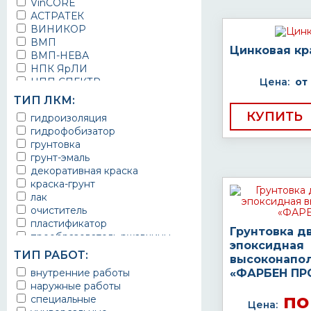
VinCORE
АСТРАТЕК
ВИНИКОР
ВМП
Цинковая кр
ВМП-НЕВА
НПК ЯрЛИ
НПП СПЕКТР
Цена:
от
НПФ ЭМАЛЬ
ТИП ЛКМ:
ТЕРМА
КУПИТЬ
гидроизоляция
УРЕПЛЕН
гидрофобизатор
грунтовка
грунт-эмаль
декоративная краска
краска-грунт
лак
очиститель
пластификатор
Грунтовка д
преобразователь ржавчины
эпоксидная
эмаль
ТИП РАБОТ:
высоконапо
Краска
внутренние работы
«ФАРБЕН ПР
Покрытие
наружные работы
грунт эмаль
по
специальные
защитное покрытие
Цена: