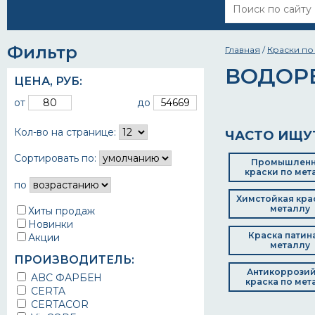
Фильтр
Главная
/
Краски по
ВОДОР
ЦЕНА,
РУБ
:
от
до
Кол-во на странице:
ЧАСТО ИЩУ
Сортировать по:
Промышлен
краски по мет
по
Химстойкая кра
металлу
Хиты продаж
Новинки
Краска патин
Акции
металлу
ПРОИЗВОДИТЕЛЬ:
Антикоррози
ABC ФАРБЕН
краска по мет
CERTA
CERTACOR