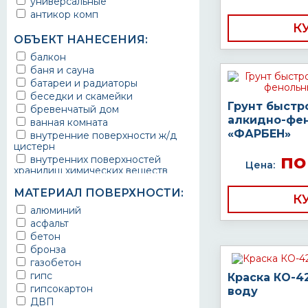
универсальные
антикор комп
К
ОБЪЕКТ НАНЕСЕНИЯ:
балкон
баня и сауна
батареи и радиаторы
беседки и скамейки
Грунт быстр
бревенчатый дом
алкидно-фе
ванная комната
«ФАРБЕН»
внутренние поверхности ж/д
цистерн
по
внутренних поверхностей
Цена:
хранилищ химических веществ
водопроводы
МАТЕРИАЛ ПОВЕРХНОСТИ:
ворота
К
выхлопные системы
алюминий
автомобилей
асфальт
газопроводы
бетон
гараж
бронза
гидротехнические сооружения
газобетон
городской транспорт
гипс
Краска КО-4
грузовые вагоны
гипсокартон
воду
двери металлические
ДВП