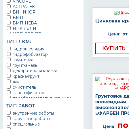
VinCORE
АСТРАТЕК
ВИНИКОР
ВМП
Цинковая кр
ВМП-НЕВА
НПК ЯрЛИ
НПП СПЕКТР
Цена:
от
НПФ ЭМАЛЬ
ТИП ЛКМ:
ТЕРМА
КУПИТЬ
гидроизоляция
УРЕПЛЕН
гидрофобизатор
грунтовка
грунт-эмаль
декоративная краска
краска-грунт
лак
очиститель
пластификатор
Грунтовка д
преобразователь ржавчины
эпоксидная
эмаль
ТИП РАБОТ:
высоконапо
Краска
внутренние работы
«ФАРБЕН ПР
Покрытие
наружные работы
грунт эмаль
по
специальные
защитное покрытие
Цена: