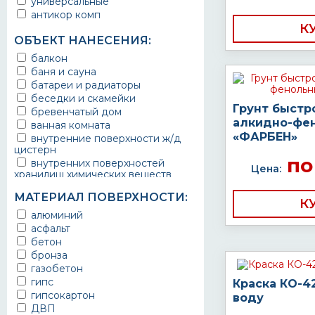
универсальные
антикор комп
К
ОБЪЕКТ НАНЕСЕНИЯ:
балкон
баня и сауна
батареи и радиаторы
беседки и скамейки
Грунт быстр
бревенчатый дом
алкидно-фе
ванная комната
«ФАРБЕН»
внутренние поверхности ж/д
цистерн
по
внутренних поверхностей
Цена:
хранилищ химических веществ
водопроводы
МАТЕРИАЛ ПОВЕРХНОСТИ:
ворота
К
выхлопные системы
алюминий
автомобилей
асфальт
газопроводы
бетон
гараж
бронза
гидротехнические сооружения
газобетон
городской транспорт
гипс
Краска КО-4
грузовые вагоны
гипсокартон
воду
двери металлические
ДВП