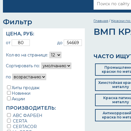
Фильтр
Главная
/
Краски по
ВМП КР
ЦЕНА,
РУБ
:
от
до
Кол-во на странице:
ЧАСТО ИЩУ
Сортировать по:
Промышлен
краски по мет
по
Химстойкая кра
металлу
Хиты продаж
Новинки
Краска патин
Акции
металлу
ПРОИЗВОДИТЕЛЬ:
Антикоррози
ABC ФАРБЕН
краска по мет
CERTA
CERTACOR