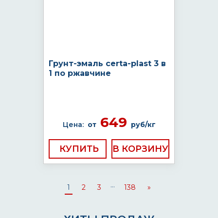
Грунт-эмаль certa-plast 3 в
1 по ржавчине
649
Цена:
от
руб/кг
КУПИТЬ
...
1
2
3
138
»