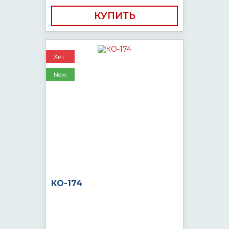
КУПИТЬ
Хит
New
КО-174