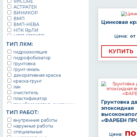
VinCORE
АСТРАТЕК
ВИНИКОР
ВМП
Цинковая кр
ВМП-НЕВА
НПК ЯрЛИ
НПП СПЕКТР
Цена:
от
НПФ ЭМАЛЬ
ТИП ЛКМ:
ТЕРМА
КУПИТЬ
гидроизоляция
УРЕПЛЕН
гидрофобизатор
грунтовка
грунт-эмаль
декоративная краска
краска-грунт
лак
очиститель
пластификатор
Грунтовка д
преобразователь ржавчины
эпоксидная
эмаль
ТИП РАБОТ:
высоконапо
Краска
внутренние работы
«ФАРБЕН ПР
Покрытие
наружные работы
грунт эмаль
по
специальные
защитное покрытие
Цена: