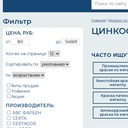
Фильтр
Главная
/
Краски по
ЦИНКО
ЦЕНА,
РУБ
:
от
до
Кол-во на странице:
ЧАСТО ИЩУ
Сортировать по:
Промышлен
краски по мет
по
Химстойкая кра
металлу
Хиты продаж
Новинки
Краска патин
Акции
металлу
ПРОИЗВОДИТЕЛЬ:
Антикоррози
ABC ФАРБЕН
краска по мет
CERTA
CERTACOR