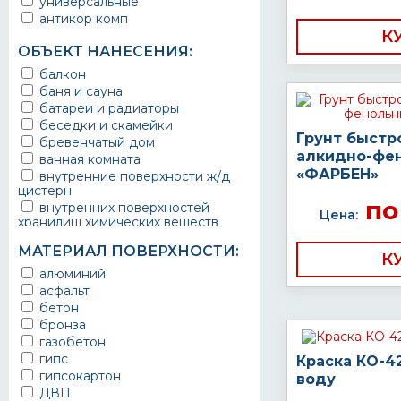
универсальные
антикор комп
К
ОБЪЕКТ НАНЕСЕНИЯ:
балкон
баня и сауна
батареи и радиаторы
беседки и скамейки
Грунт быстр
бревенчатый дом
алкидно-фе
ванная комната
«ФАРБЕН»
внутренние поверхности ж/д
цистерн
по
внутренних поверхностей
Цена:
хранилищ химических веществ
водопроводы
МАТЕРИАЛ ПОВЕРХНОСТИ:
ворота
К
выхлопные системы
алюминий
автомобилей
асфальт
газопроводы
бетон
гараж
бронза
гидротехнические сооружения
газобетон
городской транспорт
гипс
Краска КО-4
грузовые вагоны
гипсокартон
воду
двери металлические
ДВП