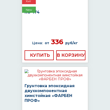
Хит
New
КО-174
336
Цена:
от
руб/кг
КУПИТЬ
Грунтовка эпоксидная
двухкомпонентная
химстойкая «ФАРБЕН
ПРОФ»