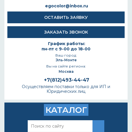
egocolor@inbox.ru
ОСТАВИТЬ ЗАЯВКУ
ЗАКАЗАТЬ ЗВОНОК
График работы:
пн-пт с 9-00 до 18-00
Ваш город:
Эль-Монте
Вы на сайте региона:
Москва
+7(812)493-44-47
Осуществляем поставки только для ИП и
Юридических лиц
КАТАЛОГ