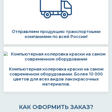
Отправляем продукцию транспортными
компаниями по всей России!
Компьютерная колеровка краски на самом
современном оборудовании. Более 10 000
цветов для всех видов лакокрасочных
материалов.
КАК ОФОРМИТЬ ЗАКАЗ?