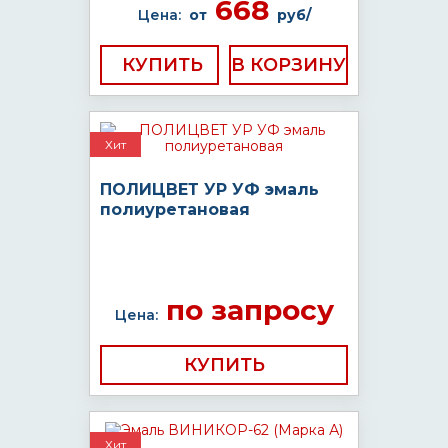
668
Цена:
от
руб/
КУПИТЬ
Хит
ПОЛИЦВЕТ УР УФ эмаль
полиуретановая
по запросу
Цена:
КУПИТЬ
Хит