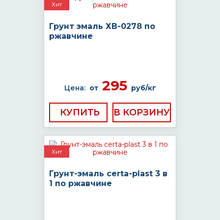
Хит
Грунт эмаль ХВ-0278 по
ржавчине
295
Цена:
от
руб/кг
КУПИТЬ
Хит
Грунт-эмаль certa-plast 3 в
1 по ржавчине