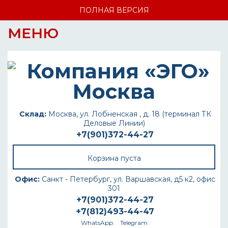
ПОЛНАЯ ВЕРСИЯ
МЕНЮ
Склад:
Москва, ул. Лобненская , д. 18 (терминал ТК
Деловые Линии)
+7(901)372-44-27
Корзина пуста
Офис:
Санкт - Петербург, ул. Варшавская, д5 к2, офис
301
+7(901)372-44-27
+7(812)493-44-47
WhatsApp
Telegram