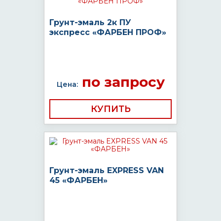
Грунт-эмаль 2к ПУ
экспресс «ФАРБЕН ПРОФ»
по запросу
Цена:
КУПИТЬ
Грунт-эмаль EXPRESS VAN
45 «ФАРБЕН»