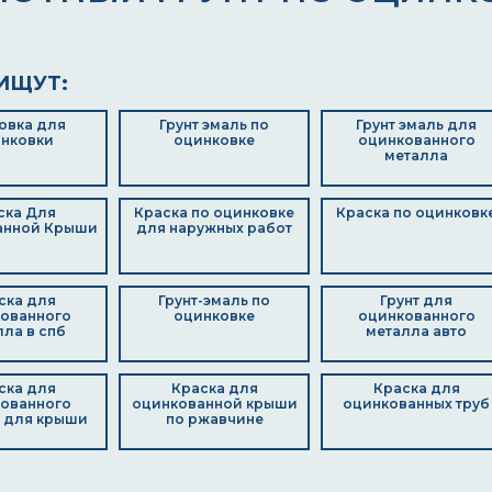
ИЩУТ:
овка для
Грунт эмаль по
Грунт эмаль для
нковки
оцинковке
оцинкованного
металла
ска Для
Краска по оцинковке
Краска по оцинковк
анной Крыши
для наружных работ
ска для
Грунт-эмаль по
Грунт для
ованного
оцинковке
оцинкованного
ла в спб
металла авто
ска для
Краска для
Краска для
ованного
оцинкованной крыши
оцинкованных труб
 для крыши
по ржавчине