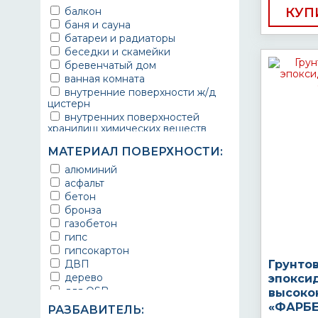
балкон
КУП
баня и сауна
батареи и радиаторы
беседки и скамейки
бревенчатый дом
ванная комната
внутренние поверхности ж/д
цистерн
внутренних поверхностей
хранилищ химических веществ
водопроводы
МАТЕРИАЛ ПОВЕРХНОСТИ:
ворота
выхлопные системы
алюминий
автомобилей
асфальт
газопроводы
бетон
гараж
бронза
гидротехнические сооружения
газобетон
городской транспорт
гипс
грузовые вагоны
гипсокартон
двери металлические
ДВП
Грунто
детали двигателей
дерево
эпокси
детали машин
для OSB
высоко
детали механизмов
для бетона
«ФАРБЕ
РАЗБАВИТЕЛЬ:
для автомобилей