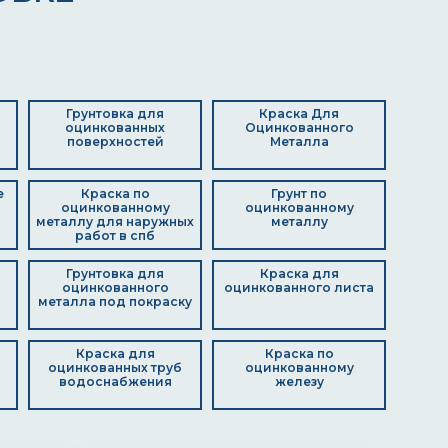
Грунтовка для
Краска Для
оцинкованных
Оцинкованного
поверхностей
Металла
е
Краска по
Грунт по
оцинкованному
оцинкованному
металлу для наружных
металлу
работ в спб
Грунтовка для
Краска для
оцинкованного
оцинкованного листа
металла под покраску
Краска для
Краска по
оцинкованных труб
оцинкованному
водоснабжения
железу