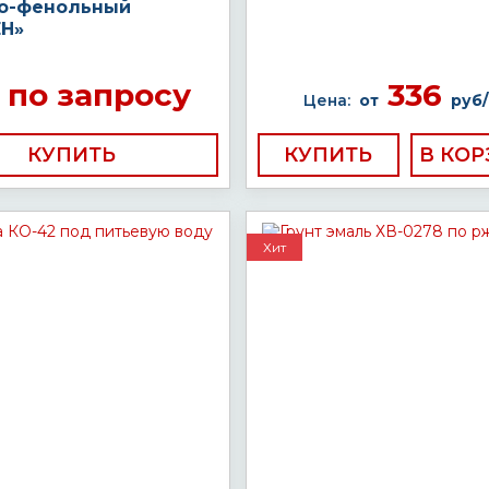
о-фенольный
Н»
по запросу
336
Цена:
от
руб/
КУПИТЬ
КУПИТЬ
Хит