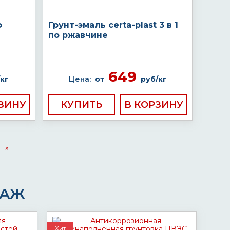
о
Грунт-эмаль certa-plast 3 в 1
по ржавчине
649
кг
Цена:
от
руб/кг
КУПИТЬ
»
ДАЖ
Хит