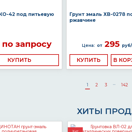
 КО-42 под питьевую
Грунт эмаль ХВ-0278 п
ржавчине
по запросу
295
Цена:
от
руб/
КУПИТЬ
КУПИТЬ
...
1
2
3
142
ХИТЫ ПРО
Хит