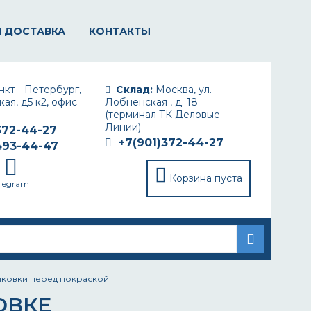
И ДОСТАВКА
КОНТАКТЫ
кт - Петербург,
Склад:
Москва, ул.
ая, д5 к2, офис
Лобненская , д. 18
(терминал ТК Деловые
Линии)
372-44-27
+7(901)372-44-27
493-44-47
Корзина пуста
elegram
нковки перед покраской
ОВКЕ