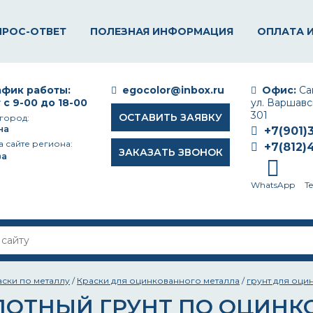
ПРОС-ОТВЕТ
ПОЛЕЗНАЯ ИНФОРМАЦИЯ
ОПЛАТА 
фик работы:
egocolor@inbox.ru
Офис:
Сан
 с 9-00 до 18-00
ул. Варшавск
301
ОСТАВИТЬ ЗАЯВКУ
город:
на
+7(901)
а сайте региона:
+7(812)
ЗАКАЗАТЬ ЗВОНОК
ва
WhatsApp
T
аски по металлу
/
Краски для оцинкованного металла
/
грунт для оци
ЛОТНЫЙ ГРУНТ ПО ОЦИНК