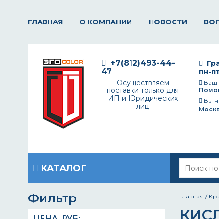
ГЛАВНАЯ
О КОМПАНИИ
НОВОСТИ
ВО
+7(812)493-44-
Гра
47
пн-пт
Осуществляем
Ваш 
поставки только для
Помо
ИП и Юридических
Вы н
лиц
Моск
КАТАЛОГ
Фильтр
Главная
/
Кр
КИС
ЦЕНА,
РУБ
: