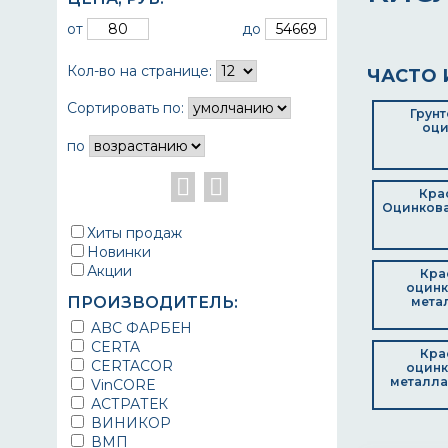
от
до
Кол-во на странице:
ЧАСТО 
Сортировать по:
Грунт
оци
по
Кра
Оцинков
Хиты продаж
Новинки
Акции
Кра
оцинк
ПРОИЗВОДИТЕЛЬ:
метал
ABC ФАРБЕН
CERTA
Кра
CERTACOR
оцинк
металла
VinCORE
АСТРАТЕК
ВИНИКОР
ВМП