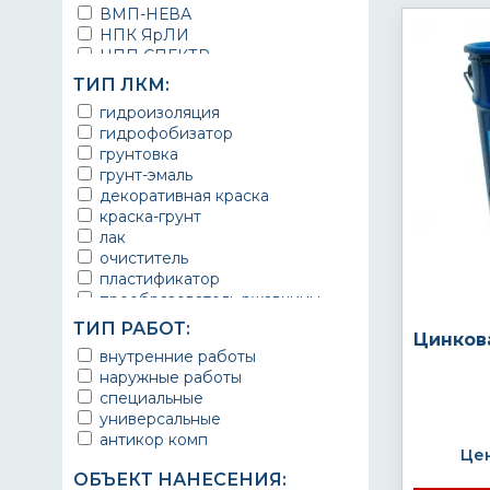
ВМП-НЕВА
НПК ЯрЛИ
НПП СПЕКТР
НПФ ЭМАЛЬ
ТИП ЛКМ:
ТЕРМА
гидроизоляция
УРЕПЛЕН
гидрофобизатор
грунтовка
грунт-эмаль
декоративная краска
краска-грунт
лак
очиститель
пластификатор
преобразователь ржавчины
эмаль
ТИП РАБОТ:
Цинков
Краска
внутренние работы
Покрытие
наружные работы
грунт эмаль
специальные
защитное покрытие
универсальные
антикор комп
Цен
ОБЪЕКТ НАНЕСЕНИЯ: