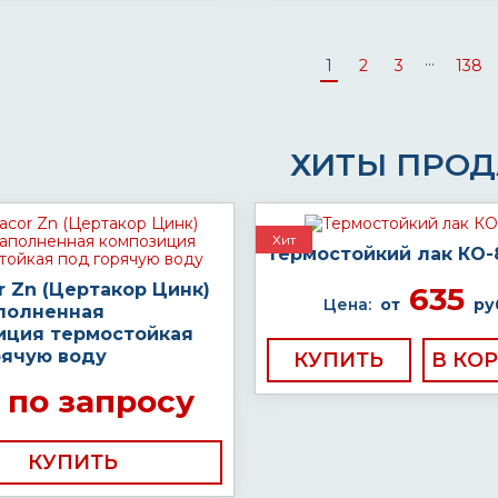
...
1
2
3
138
ХИТЫ ПРО
Хит
Термостойкий лак КО-
r Zn (Цертакор Цинк)
635
Цена:
от
ру
полненная
иция термостойкая
рячую воду
КУПИТЬ
по запросу
КУПИТЬ