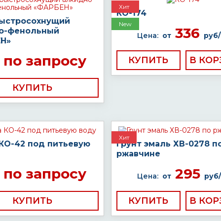
Хит
КО-174
быстросохнущий
New
336
о-фенольный
Цена:
от
руб/
Н»
по запросу
КУПИТЬ
КУПИТЬ
Хит
 КО-42 под питьевую
Грунт эмаль ХВ-0278 п
ржавчине
по запросу
295
Цена:
от
руб/
КУПИТЬ
КУПИТЬ