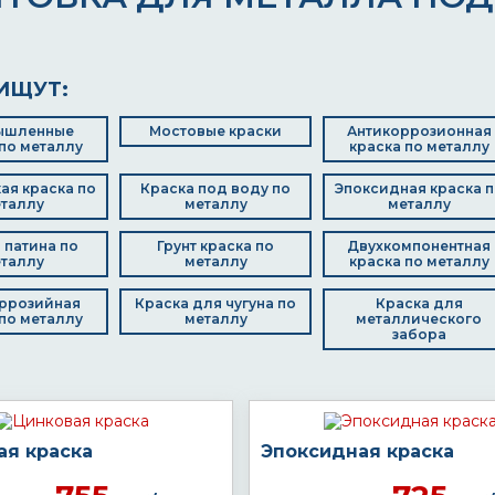
ИЩУТ:
ышленные
Мостовые краски
Антикоррозионная
по металлу
краска по металлу
ая краска по
Краска под воду по
Эпоксидная краска п
таллу
металлу
металлу
 патина по
Грунт краска по
Двухкомпонентная
таллу
металлу
краска по металлу
ррозийная
Краска для чугуна по
Краска для
по металлу
металлу
металлического
забора
ая краска
Эпоксидная краска