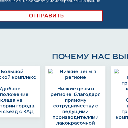
соглашаюсь на
обработку моих персональных данных
ПОЧЕМУ НАС В
Удобное
Низкие цены в
сположение
регионе, благодаря
склада на
прямому
тории города.
сотрудничеству с
 съезд с КАД
ведущими
тр
производителями
комп
лакокрасочной