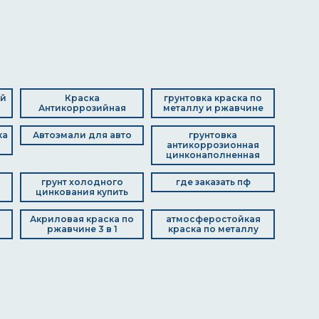
ой
Краска
грунтовка краска по
Антикоррозийная
металлу и ржавчине
ка
Автоэмали для авто
грунтовка
антикоррозионная
цинконаполненная
грунт холодного
где заказать пф
цинкования купить
Акриловая краска по
атмосферостойкая
ржавчине 3 в 1
краска по металлу