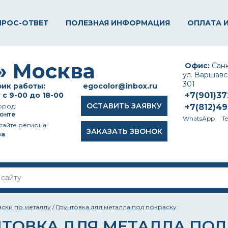
ПРОС-ОТВЕТ
ПОЛЕЗНАЯ ИНФОРМАЦИЯ
ОПЛАТА 
Офис:
Санк
ул. Варшавск
301
ик работы:
egocolor@inbox.ru
 с 9-00 до 18-00
+7(901)3
ОСТАВИТЬ ЗАЯВКУ
ород:
+7(812)4
онте
WhatsApp
T
сайте региона:
ЗАКАЗАТЬ ЗВОНОК
ва
аски по металлу
/
Грунтовка для металла под покраску
НТОВКА ДЛЯ МЕТАЛЛА ПОД