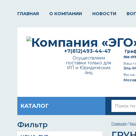
ГЛАВНАЯ
О КОМПАНИИ
НОВОСТИ
ВО
+7(812)493-44-47
Граф
пн-пт
Осуществляем
поставки только для
Ваш г
ИП и Юридических
Эль-М
лиц
Вы на 
Моск
КАТАЛОГ
Фильтр
Главная
/
Кр
ГРУ