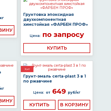
Грунтовка эпоксидная
кг
двухкомпонентная
химстойкая «ФАРБЕН ПРОФ»
по запросу
Цена:
КУПИТЬ
Хит
о
Грунт-эмаль certa-plast 3 в 1
по ржавчине
кг
649
Цена:
от
руб/кг
КУПИТЬ