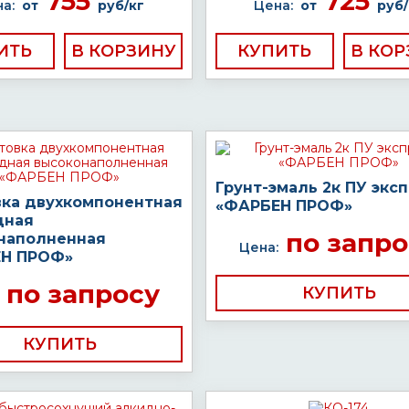
755
725
а:
от
руб/кг
Цена:
от
руб/
ИТЬ
КУПИТЬ
Грунт-эмаль 2к ПУ экс
вка двухкомпонентная
«ФАРБЕН ПРОФ»
дная
по запро
наполненная
Цена:
Н ПРОФ»
по запросу
КУПИТЬ
КУПИТЬ