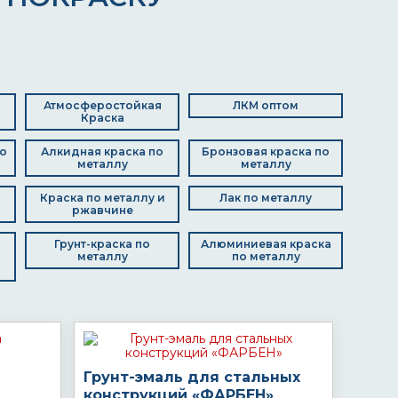
Атмосферостойкая
ЛКМ оптом
Краска
о
Алкидная краска по
Бронзовая краска по
металлу
металлу
Краска по металлу и
Лак по металлу
ржавчине
Грунт-краска по
Алюминиевая краска
металлу
по металлу
Грунт-эмаль для стальных
конструкций «ФАРБЕН»