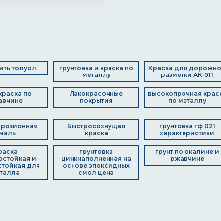
пить толуол
грунтовка и краска по
Краска для дорожн
металлу
разметки АК-511
 краска по
Лакокрасочные
высокопрочная крас
авчине
покрытия
по металлу
ррозионная
Быстросохнущая
грунтовка гф 021
маль
краска
характеристики
раска
грунтовка
грунт по окалине и
остойкая и
цинкнаполненная на
ржавчине
тойкая для
основе эпоксидных
талла
смол цена