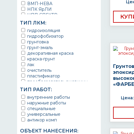
Цен
ВМП-НЕВА
НПК ЯрЛИ
НПП СПЕКТР
КУП
НПФ ЭМАЛЬ
ТИП ЛКМ:
ТЕРМА
гидроизоляция
УРЕПЛЕН
гидрофобизатор
грунтовка
грунт-эмаль
декоративная краска
краска-грунт
лак
Грунто
очиститель
эпокси
пластификатор
высоко
преобразователь ржавчины
«ФАРБЕ
эмаль
ТИП РАБОТ:
Краска
внутренние работы
Цена:
Покрытие
наружные работы
грунт эмаль
специальные
защитное покрытие
универсальные
антикор комп
ОБЪЕКТ НАНЕСЕНИЯ: