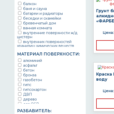
балкон
баня и сауна
Грунт 
батареи и радиаторы
алкидн
беседки и скамейки
«ФАРБЕ
бревенчатый дом
ванная комната
Цена:
внутренние поверхности ж/д
цистерн
внутренних поверхностей
хранилищ химических веществ
водопроводы
МАТЕРИАЛ ПОВЕРХНОСТИ:
ворота
выхлопные системы
алюминий
автомобилей
асфальт
газопроводы
бетон
гараж
Краска
бронза
гидротехнические сооружения
воду
газобетон
городской транспорт
гипс
грузовые вагоны
гипсокартон
Цена:
двери металлические
ДВП
детали двигателей
дерево
детали машин
для OSB
детали механизмов
для бетона
РАЗБАВИТЕЛЬ:
для автомобилей
для гипса