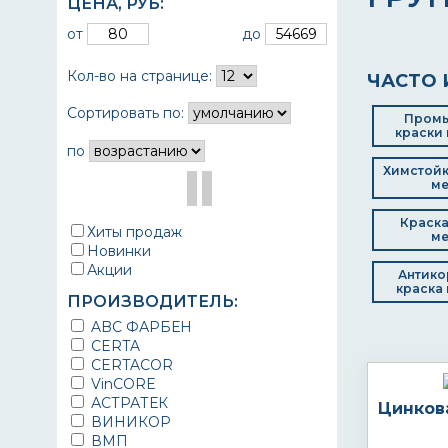
ЦЕНА,
РУБ
:
от
до
Кол-во на странице:
ЧАСТО 
Сортировать по:
Пром
краски 
по
Химстойк
ме
Краска
Хиты продаж
ме
Новинки
Акции
Антико
краска 
ПРОИЗВОДИТЕЛЬ:
ABC ФАРБЕН
CERTA
CERTACOR
VinCORE
АСТРАТЕК
Цинков
ВИНИКОР
ВМП