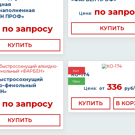
дная
по запро
наполненная
Цена:
Н ПРОФ»
по запросу
КУПИТЬ
КУПИТЬ
Хит
КО-174
быстросохнущий
New
336
о-фенольный
Цена:
от
руб/
Н»
по запросу
КУПИТЬ
КУПИТЬ