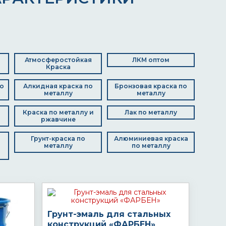
Атмосферостойкая
ЛКМ оптом
Краска
о
Алкидная краска по
Бронзовая краска по
металлу
металлу
Краска по металлу и
Лак по металлу
ржавчине
Грунт-краска по
Алюминиевая краска
металлу
по металлу
Грунт-эмаль для стальных
конструкций «ФАРБЕН»