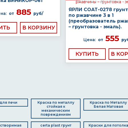
вка ВИНИКОР-061
ЯРЛИ СОАТ-0278 грунт
885
на:
от
руб/
по ржавчине 3 в 1
(преобразователь рж
– грунтовка - эмаль).
ИТЬ
555
Цена:
от
ру
КУПИТЬ
 для печи
Краска по металлу
Краска по Металлу
стойкая к
Белая Матовая
механическим
повреждениям
створимая
certa plast грунт
Краски для потолк