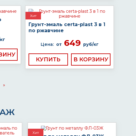
Хит
о
Грунт-эмаль certa-plast 3 в 1
по ржавчине
кг
649
Цена:
от
руб/кг
КУПИТЬ
»
ДАЖ
Хит