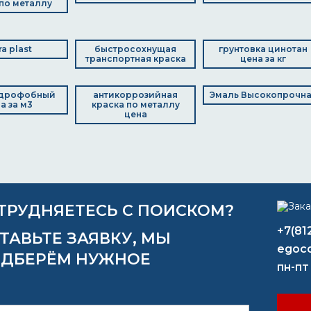
по металлу
ra plast
быстросохнущая
грунтовка цинотан
транспортная краска
цена за кг
идрофобный
антикоррозийная
Эмаль Высокопрочн
а за м3
краска по металлу
цена
ТРУДНЯЕТЕСЬ С ПОИСКОМ?
+7(81
ТАВЬТЕ ЗАЯВКУ, МЫ
egoco
ДБЕРЁМ НУЖНОЕ
пн-пт