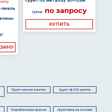
Грунт по металлу ФЛ-03Ж
-эмаль
по запросу
Цена:
авчины
КУПИТЬ
б/
Грунт изолэп мастик
грунт гф 021 купить
а
Корабельная краска
грунтовка на основе