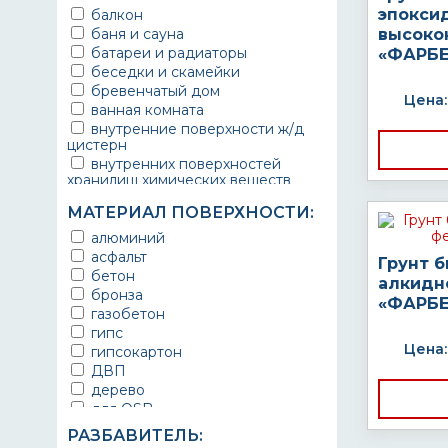
эпокси
балкон
баня и сауна
высоко
батареи и радиаторы
«ФАРБЕ
беседки и скамейки
бревенчатый дом
Цена:
ванная комната
внутренние поверхности ж/д
цистерн
внутренних поверхностей
хранилищ химических веществ
водопроводы
МАТЕРИАЛ ПОВЕРХНОСТИ:
ворота
выхлопные системы
алюминий
автомобилей
асфальт
Грунт 
газопроводы
бетон
алкидн
гараж
бронза
«ФАРБЕ
гидротехнические сооружения
газобетон
городской транспорт
гипс
грузовые вагоны
Цена:
гипсокартон
двери металлические
ДВП
детали двигателей
дерево
детали машин
для OSB
детали механизмов
для бетона
РАЗБАВИТЕЛЬ:
для автомобилей
для гипса