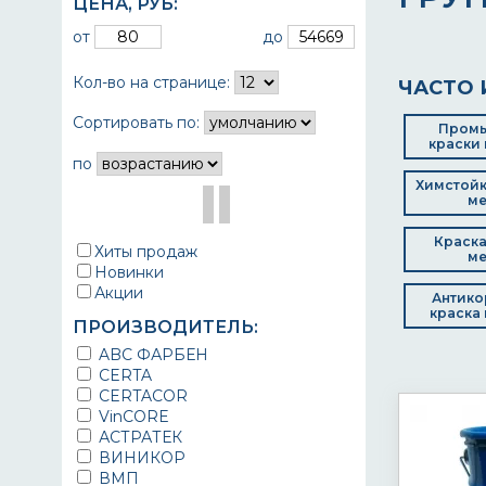
ЦЕНА,
РУБ
:
от
до
Кол-во на странице:
ЧАСТО 
Сортировать по:
Пром
краски 
по
Химстойк
ме
Краска
Хиты продаж
ме
Новинки
Акции
Антико
краска 
ПРОИЗВОДИТЕЛЬ:
ABC ФАРБЕН
CERTA
CERTACOR
VinCORE
АСТРАТЕК
ВИНИКОР
ВМП