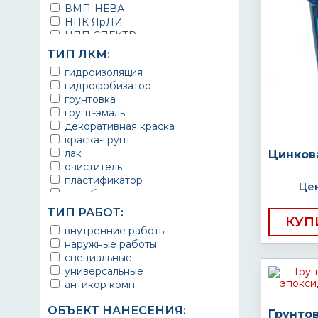
ВМП-НЕВА
НПК ЯрЛИ
НПП СПЕКТР
НПФ ЭМАЛЬ
ТИП ЛКМ:
ТЕРМА
гидроизоляция
УРЕПЛЕН
гидрофобизатор
грунтовка
грунт-эмаль
декоративная краска
краска-грунт
лак
Цинков
очиститель
пластификатор
Цен
преобразователь ржавчины
эмаль
ТИП РАБОТ:
Краска
КУП
внутренние работы
Покрытие
наружные работы
грунт эмаль
специальные
защитное покрытие
универсальные
антикор комп
ОБЪЕКТ НАНЕСЕНИЯ:
Грунто