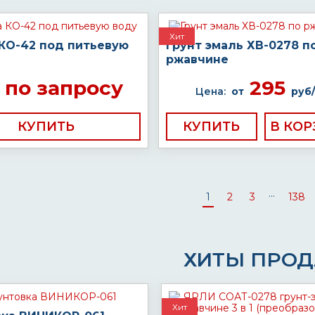
Хит
 КО-42 под питьевую
Грунт эмаль ХВ-0278 п
ржавчине
по запросу
295
Цена:
от
руб/
КУПИТЬ
КУПИТЬ
...
1
2
3
138
ХИТЫ ПРО
Хит