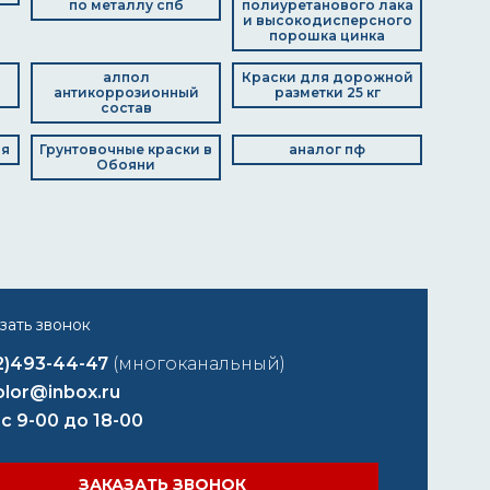
по металлу спб
полиуретанового лака
и высокодисперсного
порошка цинка
алпол
Краски для дорожной
антикоррозионный
разметки 25 кг
состав
ая
Грунтовочные краски в
аналог пф
Обояни
2)493-44-47
(многоканальный)
lor@inbox.ru
 с 9-00 до 18-00
ЗАКАЗАТЬ ЗВОНОК