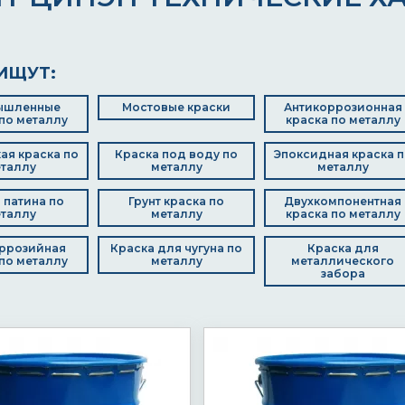
ИЩУТ:
ышленные
Мостовые краски
Антикоррозионная
по металлу
краска по металлу
ая краска по
Краска под воду по
Эпоксидная краска п
таллу
металлу
металлу
 патина по
Грунт краска по
Двухкомпонентная
таллу
металлу
краска по металлу
ррозийная
Краска для чугуна по
Краска для
по металлу
металлу
металлического
забора