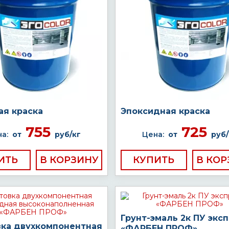
ая краска
Эпоксидная краска
755
725
а:
от
руб/кг
Цена:
от
руб/
ИТЬ
КУПИТЬ
Грунт-эмаль 2к ПУ экс
вка двухкомпонентная
«ФАРБЕН ПРОФ»