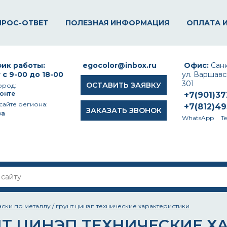
ПРОС-ОТВЕТ
ПОЛЕЗНАЯ ИНФОРМАЦИЯ
ОПЛАТА 
ик работы:
egocolor@inbox.ru
Офис:
Санк
 с 9-00 до 18-00
ул. Варшавск
301
ОСТАВИТЬ ЗАЯВКУ
ород:
онте
+7(901)3
сайте региона:
+7(812)4
ЗАКАЗАТЬ ЗВОНОК
ва
WhatsApp
T
аски по металлу
/
грунт цинэп технические характеристики
НТ ЦИНЭП ТЕХНИЧЕСКИЕ Х