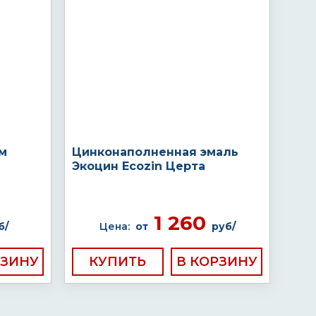
ом
Цинконаполненная эмаль
Экоцин Ecozin Церта
1 260
б/
Цена:
от
руб/
КУПИТЬ