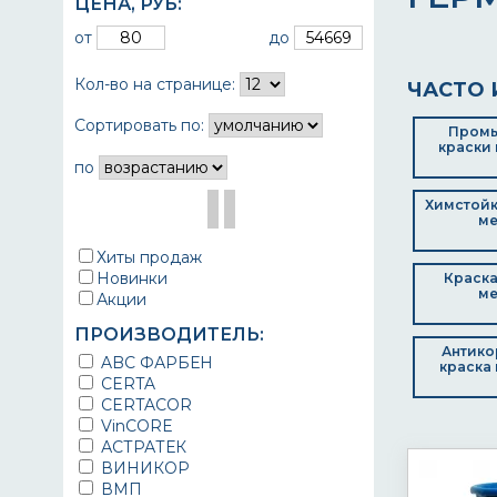
ЦЕНА,
РУБ
:
от
до
Кол-во на странице:
ЧАСТО 
Сортировать по:
Пром
краски 
по
Химстойк
ме
Хиты продаж
Новинки
Краска
ме
Акции
ПРОИЗВОДИТЕЛЬ:
Антико
ABC ФАРБЕН
краска 
CERTA
CERTACOR
VinCORE
АСТРАТЕК
ВИНИКОР
ВМП