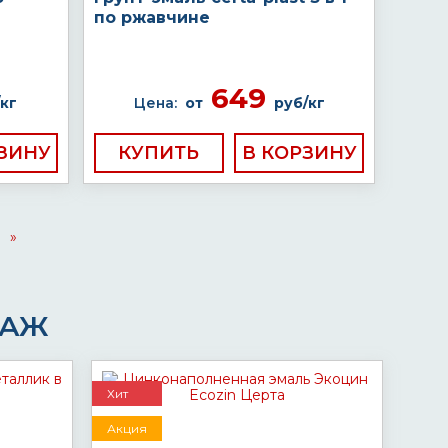
по ржавчине
649
кг
Цена:
от
руб/кг
КУПИТЬ
»
ДАЖ
Хит
Акция