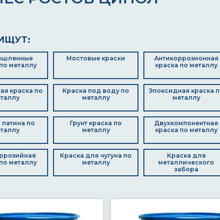
ИЩУТ:
ышленные
Мостовые краски
Антикоррозионная
по металлу
краска по металлу
ая краска по
Краска под воду по
Эпоксидная краска п
таллу
металлу
металлу
 патина по
Грунт краска по
Двухкомпонентная
таллу
металлу
краска по металлу
ррозийная
Краска для чугуна по
Краска для
по металлу
металлу
металлического
забора