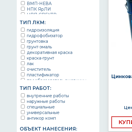
ВМП-НЕВА
НПК ЯрЛИ
НПП СПЕКТР
НПФ ЭМАЛЬ
ТИП ЛКМ:
ТЕРМА
гидроизоляция
УРЕПЛЕН
гидрофобизатор
грунтовка
грунт-эмаль
декоративная краска
краска-грунт
лак
очиститель
пластификатор
Цинков
преобразователь ржавчины
эмаль
ТИП РАБОТ:
Краска
внутренние работы
Покрытие
наружные работы
грунт эмаль
специальные
Цен
защитное покрытие
универсальные
антикор комп
КУП
ОБЪЕКТ НАНЕСЕНИЯ: