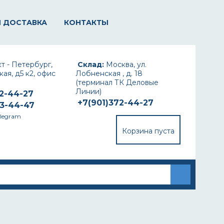
И ДОСТАВКА
КОНТАКТЫ
т - Петербург,
Склад:
Москва, ул.
ая, д5 к2, офис
Лобненская , д. 18
(терминал ТК Деловые
Линии)
72-44-27
+7(901)372-44-27
93-44-47
elegram
Корзина пуста