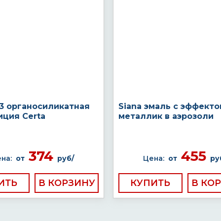
03 органосиликатная
Siana эмаль с эффект
иция Certa
металлик в аэрозоли
374
455
на:
от
руб/
Цена:
от
ру
ИТЬ
КУПИТЬ