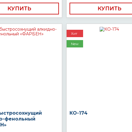
КУПИТЬ
КУПИТЬ
Хит
New
быстросохнущий
КО-174
о-фенольный
Н»