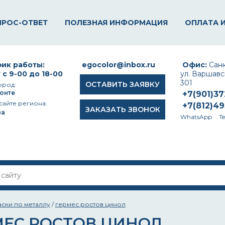
ПРОС-ОТВЕТ
ПОЛЕЗНАЯ ИНФОРМАЦИЯ
ОПЛАТА 
ик работы:
egocolor@inbox.ru
Офис:
Санк
 с 9-00 до 18-00
ул. Варшавск
301
ОСТАВИТЬ ЗАЯВКУ
ород:
онте
+7(901)3
сайте региона:
+7(812)4
ЗАКАЗАТЬ ЗВОНОК
ва
WhatsApp
T
аски по металлу
/
гермес ростов цинол
МЕС РОСТОВ ЦИНОЛ