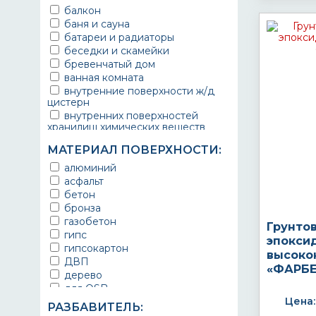
балкон
баня и сауна
батареи и радиаторы
беседки и скамейки
бревенчатый дом
ванная комната
внутренние поверхности ж/д
цистерн
внутренних поверхностей
хранилищ химических веществ
водопроводы
МАТЕРИАЛ ПОВЕРХНОСТИ:
ворота
выхлопные системы
алюминий
автомобилей
асфальт
газопроводы
бетон
гараж
бронза
гидротехнические сооружения
газобетон
Грунто
городской транспорт
гипс
эпокси
грузовые вагоны
гипсокартон
высоко
двери металлические
ДВП
«ФАРБЕ
детали двигателей
дерево
детали машин
для OSB
детали механизмов
Цена:
для бетона
РАЗБАВИТЕЛЬ:
для автомобилей
для гипса