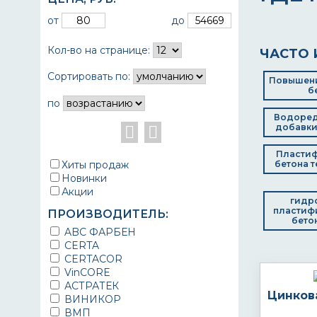
от
до
Кол-во на странице:
ЧАСТО 
Сортировать по:
Повышени
б
по
Водоре
добавки
Пластиф
Хиты продаж
бетона т
Новинки
Акции
гидр
пластиф
ПРОИЗВОДИТЕЛЬ:
бето
ABC ФАРБЕН
CERTA
CERTACOR
VinCORE
АСТРАТЕК
Цинков
ВИНИКОР
ВМП