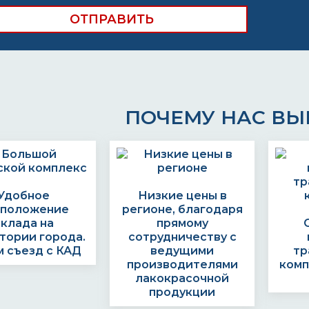
ПОЧЕМУ НАС В
Удобное
Низкие цены в
сположение
регионе, благодаря
склада на
прямому
тории города.
сотрудничеству с
 съезд с КАД
ведущими
тр
производителями
комп
лакокрасочной
продукции