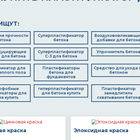
ИЩУТ:
е прочности
Суперпластификатор
Воздухововлекающи
етона
бетона
добавки для бетон
дуцирующие
Суперпластификатор
Упрочнитель бетон
 для бетона
С-3 для бетона
икатор для
Пластификаторы
Средство для ухода 
еплого пола
бетона для
бетоном
фундаментов
офобные
гиперпластификатор
Пластификатор
икаторы для
для бетона купить
замедлитель
на купить
схватывания бетон
ая краска
Эпоксидная краска