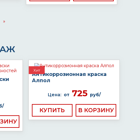
»
ДАЖ
Хит
Антикоррозионная краска
ски
Алпол
725
Цена:
от
руб/
б/
КУПИТЬ