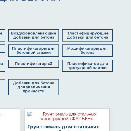
е
Воздухововлекающие
Пластифицирующие
а
добавки для бетона
добавки для бетона
а
Пластификаторы для
Модификаторы для
бетонной стяжки
бетона
за
Пластификатор с3
Пластификатор для
тротуарной плитки
Добавки для бетона
для увеличения
а
прочности
Грунт-эмаль для стальных