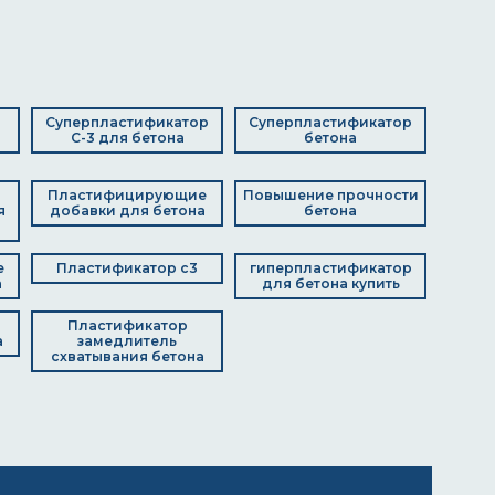
я
Суперпластификатор
Суперпластификатор
С-3 для бетона
бетона
Пластифицирующие
Повышение прочности
я
добавки для бетона
бетона
е
Пластификатор с3
гиперпластификатор
а
для бетона купить
я
Пластификатор
а
замедлитель
схватывания бетона