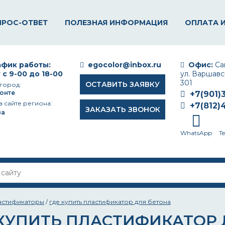
ПРОС-ОТВЕТ
ПОЛЕЗНАЯ ИНФОРМАЦИЯ
ОПЛАТА 
фик работы:
egocolor@inbox.ru
Офис:
Сан
 с 9-00 до 18-00
ул. Варшавск
301
ОСТАВИТЬ ЗАЯВКУ
город:
онте
+7(901)
а сайте региона:
+7(812)
ЗАКАЗАТЬ ЗВОНОК
ва
WhatsApp
T
астификаторы
/
где купить пластификатор для бетона
 КУПИТЬ ПЛАСТИФИКАТОР 