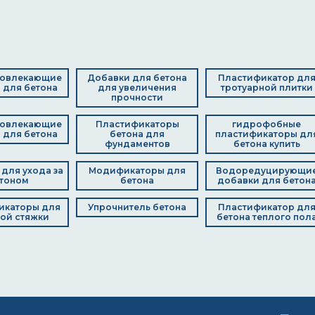
вовлекающие
Добавки для бетона
Пластификатор дл
 для бетона
для увеличения
тротуарной плитки
прочности
вовлекающие
Пластификаторы
гидрофобные
 для бетона
бетона для
пластификаторы дл
фундаментов
бетона купить
для ухода за
Модификаторы для
Водоредуцирующи
тоном
бетона
добавки для бетон
икаторы для
Упрочнитель бетона
Пластификатор дл
ой стяжки
бетона теплого пол