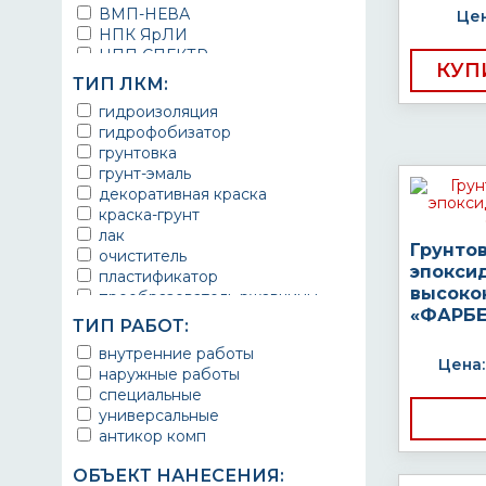
ВМП-НЕВА
Цен
НПК ЯрЛИ
НПП СПЕКТР
КУП
НПФ ЭМАЛЬ
ТИП ЛКМ:
ТЕРМА
гидроизоляция
УРЕПЛЕН
гидрофобизатор
грунтовка
грунт-эмаль
декоративная краска
краска-грунт
лак
Грунто
очиститель
эпокси
пластификатор
высоко
преобразователь ржавчины
«ФАРБЕ
эмаль
ТИП РАБОТ:
Краска
внутренние работы
Покрытие
Цена:
наружные работы
грунт эмаль
специальные
защитное покрытие
универсальные
антикор комп
ОБЪЕКТ НАНЕСЕНИЯ: