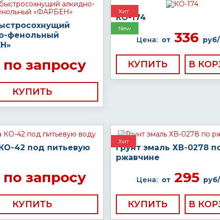
Хит
КО-174
быстросохнущий
New
336
о-фенольный
Цена:
от
руб/
Н»
по запросу
КУПИТЬ
КУПИТЬ
Хит
 КО-42 под питьевую
Грунт эмаль ХВ-0278 п
ржавчине
по запросу
295
Цена:
от
руб/
КУПИТЬ
КУПИТЬ