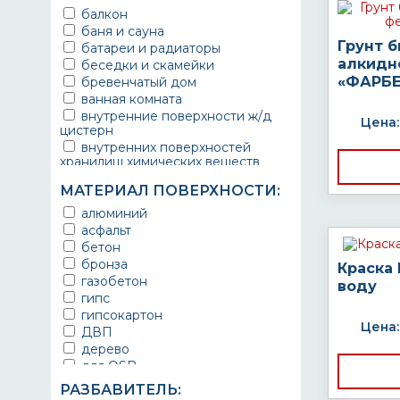
балкон
баня и сауна
Грунт 
батареи и радиаторы
алкидн
беседки и скамейки
«ФАРБЕ
бревенчатый дом
ванная комната
внутренние поверхности ж/д
Цена:
цистерн
внутренних поверхностей
хранилищ химических веществ
водопроводы
МАТЕРИАЛ ПОВЕРХНОСТИ:
ворота
выхлопные системы
алюминий
автомобилей
асфальт
газопроводы
бетон
гараж
бронза
Краска
гидротехнические сооружения
газобетон
воду
городской транспорт
гипс
грузовые вагоны
гипсокартон
Цена:
двери металлические
ДВП
детали двигателей
дерево
детали машин
для OSB
детали механизмов
для бетона
РАЗБАВИТЕЛЬ:
для автомобилей