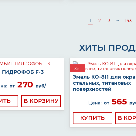
...
1
2
3
143
ХИТЫ ПРО
Хит
 ГИДРОФОБ F-3
Эмаль КО-811 для окра
270
стальных, титановых
на:
от
руб/
поверхностей
565
ИТЬ
Цена:
от
ру
КУПИТЬ