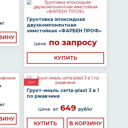
Грунтовка эпоксидная
кг
двухкомпонентная
химстойкая «ФАРБЕН ПРОФ»
по запросу
Цена:
КУПИТЬ
Хит
о
Грунт-эмаль certa-plast 3 в 1
по ржавчине
кг
649
Цена:
от
руб/кг
КУПИТЬ