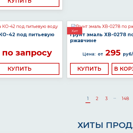
КУПИТЬ
Хит
 КО-42 под питьевую
Грунт эмаль ХВ-0278 п
ржавчине
по запросу
295
Цена:
от
руб/
КУПИТЬ
КУПИТЬ
...
1
2
3
148
ХИТЫ ПРО