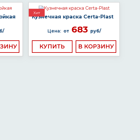
Хит
ойкая
Кузнечная краска Certa-Plast
683
б/
Цена:
от
руб/
КУПИТЬ