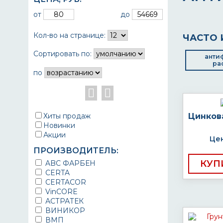
от
до
Кол-во на странице:
ЧАСТО 
Сортировать по:
анти
ра
по
Хиты продаж
Цинков
Новинки
Акции
Цен
ПРОИЗВОДИТЕЛЬ:
КУП
ABC ФАРБЕН
CERTA
CERTACOR
VinCORE
АСТРАТЕК
ВИНИКОР
ВМП