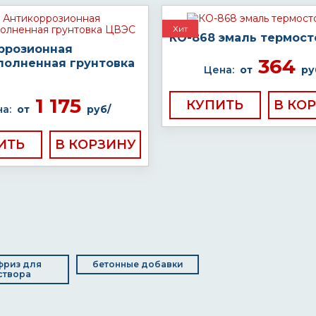
Хит
КО-868 эмаль термост
ррозионная
364
полненная грунтовка
Цена:
от
ру
1 175
КУПИТЬ
а:
от
руб/
ИТЬ
фриз для
бетонные добавки
створа