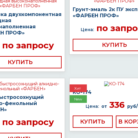
Грунт-эмаль 2к ПУ экс
вка двухкомпонентная
«ФАРБЕН ПРОФ»
дная
по запро
наполненная
Цена:
Н ПРОФ»
по запросу
КУПИТЬ
КУПИТЬ
Хит
КО-174
быстросохнущий
New
336
о-фенольный
Цена:
от
руб/
Н»
по запросу
КУПИТЬ