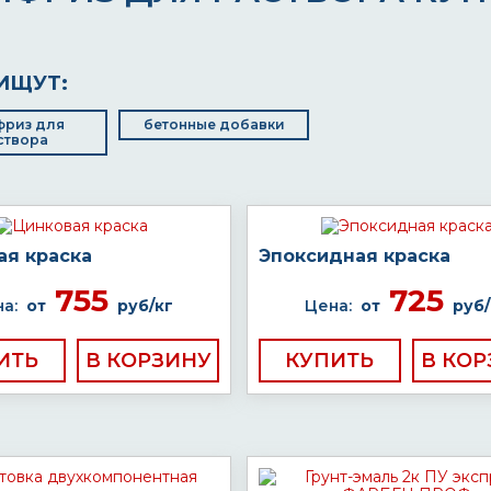
ИЩУТ:
фриз для
бетонные добавки
створа
ая краска
Эпоксидная краска
755
725
а:
от
руб/кг
Цена:
от
руб/
ИТЬ
КУПИТЬ