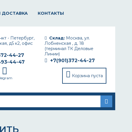
И ДОСТАВКА
КОНТАКТЫ
кт - Петербург,
Склад:
Москва, ул.
ая, д5 к2, офис
Лобненская , д. 18
(терминал ТК Деловые
Линии)
372-44-27
+7(901)372-44-27
493-44-47
Корзина пуста
elegram
ПИТЬ