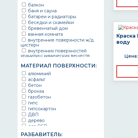
балкон
баня и сауна
батареи и радиаторы
беседки и скамейки
бревенчатый дом
ванная комната
Краска
внутренние поверхности ж/д
воду
цистерн
внутренних поверхностей
хранилищ химических веществ
Цена:
водопроводы
МАТЕРИАЛ ПОВЕРХНОСТИ:
ворота
выхлопные системы
алюминий
автомобилей
асфальт
газопроводы
бетон
гараж
бронза
гидротехнические сооружения
газобетон
городской транспорт
гипс
грузовые вагоны
гипсокартон
двери металлические
ДВП
детали двигателей
дерево
детали машин
для OSB
детали механизмов
для бетона
РАЗБАВИТЕЛЬ:
для автомобилей