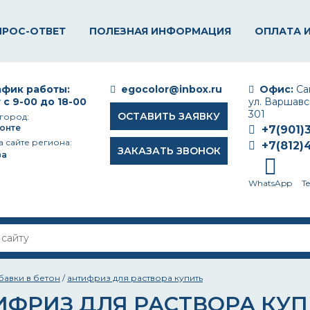
ПРОС-ОТВЕТ
ПОЛЕЗНАЯ ИНФОРМАЦИЯ
ОПЛАТА 
фик работы:
egocolor@inbox.ru
Офис:
Сан
 с 9-00 до 18-00
ул. Варшавск
301
ОСТАВИТЬ ЗАЯВКУ
город:
онте
+7(901)
а сайте региона:
+7(812)
ЗАКАЗАТЬ ЗВОНОК
ва
WhatsApp
T
бавки в бетон
/
антифриз для раствора купить
ИФРИЗ ДЛЯ РАСТВОРА КУ