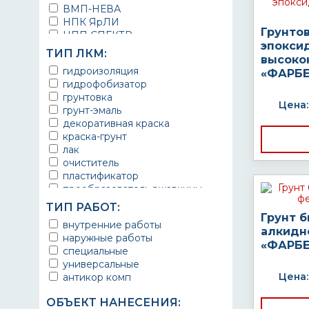
ВМП-НЕВА
НПК ЯрЛИ
Грунто
НПП СПЕКТР
эпокси
НПФ ЭМАЛЬ
ТИП ЛКМ:
высоко
ТЕРМА
гидроизоляция
«ФАРБЕ
УРЕПЛЕН
гидрофобизатор
грунтовка
Цена:
грунт-эмаль
декоративная краска
краска-грунт
лак
очиститель
пластификатор
преобразователь ржавчины
эмаль
ТИП РАБОТ:
Краска
Грунт 
внутренние работы
Покрытие
алкидн
наружные работы
грунт эмаль
«ФАРБЕ
специальные
защитное покрытие
универсальные
Цена:
антикор комп
ОБЪЕКТ НАНЕСЕНИЯ: