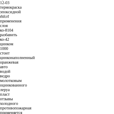
12-03
термокраска
эпоксидной
rhfcrf
применения
слоя
ко-8104
разбавить
ко-42
цинком
1000
стоит
цинконаполненный
оранжевая
авто
водой
ведро
молотковым
оцинкованного
леруа
пласт
отзывы
холодного
противопожарная
применяется