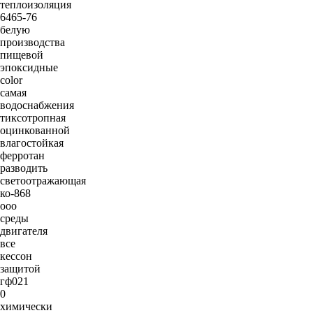
теплоизоляция
6465-76
белую
производства
пищевой
эпоксидные
color
самая
водоснабжения
тиксотропная
оцинкованной
влагостойкая
ферротан
разводить
светоотражающая
ко-868
ооо
среды
двигателя
все
кессон
защитой
гф021
0
химически