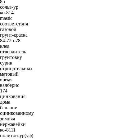
85
сольв-ур
ко-814
mastic
соответствия
газовой
грунт-краска
84-725-78
клея
отвердитель
грунтовку
сурик
отрицательных
матовый
время
валберис
174
цинкования
дома
баллоне
оцинкованному
зимняя
нержавейки
ко-8111
политон-ур(уф)