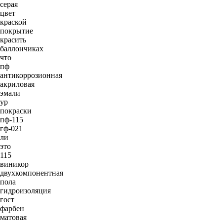
серая
цвет
краской
покрытие
красить
баллончиках
что
пф
антикоррозионная
акриловая
эмали
ур
покраски
пф-115
гф-021
ли
это
115
виникор
двухкомпонентная
пола
гидроизоляция
гост
фарбен
матовая