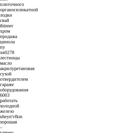
плиточного
органосиликатной
лодки
свай
thinner
хром
продажа
цинола
пу
хв0278
лестницы
масло
акрилуретановая
сухой
отвердителем
гараже
оборудования
6003
работать
холодной
железо
uheyn'vfkm
хорошая
–
глянец