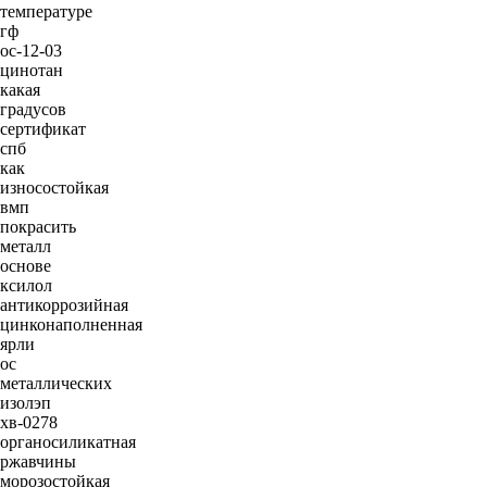
температуре
гф
ос-12-03
цинотан
какая
градусов
сертификат
спб
как
износостойкая
вмп
покрасить
металл
основе
ксилол
антикоррозийная
цинконаполненная
ярли
ос
металлических
изолэп
хв-0278
органосиликатная
ржавчины
морозостойкая