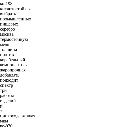
ко-198
кислотостойкая
выбрать
промышленных
пищевых
серебро
москва
термостойкую
медь
толщина
против
корабельный
компонентная
жаропрочная
добавлять
подходит
спектр
три
работы
изделий
gj
+
цинкосодержащая
мкм
ко-870