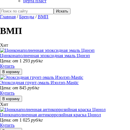
церта пласт
Главная
/
Бренды
/
ВМП
ВМП
Хит
Цинконаполненная эпоксидная эмаль Цинэп
Цена:
от
1 293
руб/кг
Купить
Эпоксидная грунт-эмаль Изолэп-Mastic
Цена:
от
845
руб/кг
Купить
Хит
Цинкнаполненная антикоррозийная краска Цинол
Цена:
от
1 025
руб/кг
Купить