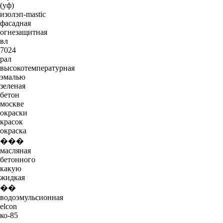
(уф)
изолэп-mastic
фасадная
огнезащитная
вл
7024
рал
высокотемпературная
эмалью
зеленая
бетон
москве
окраски
красок
окраска
���
масляная
бетонного
какую
жидкая
��
водоэмульсионная
elcon
ко-85