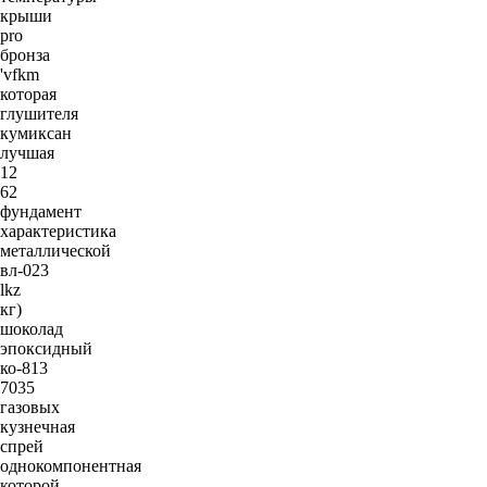
крыши
pro
бронза
'vfkm
которая
глушителя
кумиксан
лучшая
12
62
фундамент
характеристика
металлической
вл-023
lkz
кг)
шоколад
эпоксидный
ко-813
7035
газовых
кузнечная
спрей
однокомпонентная
которой