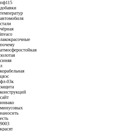
пф115
добавки
температур
автомобиля
стали
чёрная
invaco
лакокрасочные
почему
атмосферостойкая
золотая
синяя
л
корабельная
цвэс
фл-03к
защита
конструкций
сайт
инвако
минусовых
наносить
есть
9003
красят