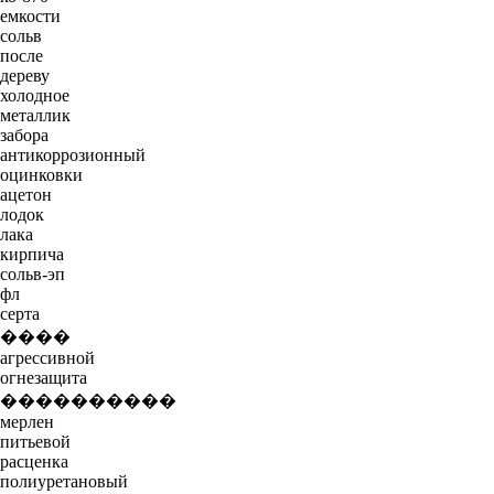
емкости
сольв
после
дереву
холодное
металлик
забора
антикоррозионный
оцинковки
ацетон
лодок
лака
кирпича
сольв-эп
фл
серта
����
агрессивной
огнезащита
����������
мерлен
питьевой
расценка
полиуретановый