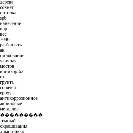
дерева
сохнет
потолка
spb
нанесение
npp
вес
7040
разбавлять
ак
цинкование
уличная
мостов
виникор-62
ru
грунта
горячей
epoxy
антикоррозионное
акриловые
металлов
���������
темный
окрашивания
химстойкая