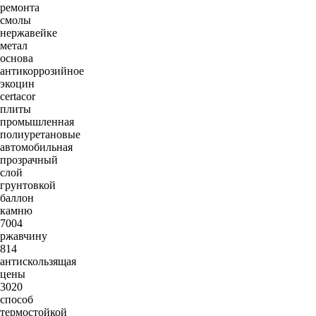
ремонта
смолы
нержавейке
метал
основа
антикоррозийное
экоцин
certacor
плиты
промышленная
полиуретановые
автомобильная
прозрачный
слой
грунтовкой
баллон
камню
7004
ржавчину
814
антискользящая
цены
3020
способ
термостойкой