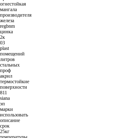
огнестойкая
мангала
производителя
железа
regbnm
цинка
2к
03
plast
помещений
литров
стальных
проф
акрил
термостойкие
поверхности
811
siana
эп
марки
использовать
описание
срок
25кг
температуры