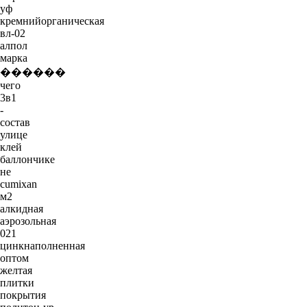
уф
кремнийорганическая
вл-02
алпол
марка
������
чего
3в1
-
состав
улице
клей
баллончике
не
cumixan
м2
алкидная
аэрозольная
021
цинкнаполненная
оптом
желтая
плитки
покрытия