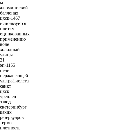
м
алюминиевой
баллонах
цхск-1467
используется
плитку
оцинкованных
применению
воде
холодный
улицы
21
эп-1155
печи
нержавеющей
ультрафиолета
санкт
цхск
уреплен
завод
екатеринбург
каких
резервуаров
термо
плотность