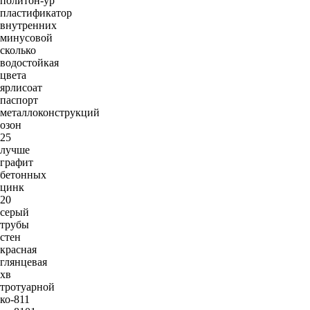
политон-ур
пластификатор
внутренних
минусовой
сколько
водостойкая
цвета
ярлисоат
паспорт
металлоконструкций
озон
25
лучше
графит
бетонных
цинк
20
серый
трубы
стен
красная
глянцевая
хв
тротуарной
ко-811