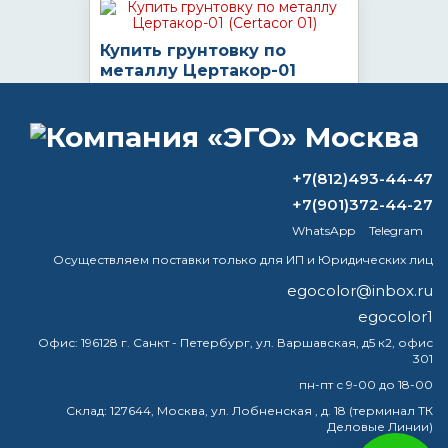
Купить грунтовку по
металлу Цертакор-01
(Certacor 01)
560
Цена:
от
руб/кг
+7(812)493-44-47
КУПИТЬ
+7(901)372-44-27
WhatsApp
Telegram
Осуществляем поставки только для ИП и Юридических лиц
egocolor@inbox.ru
Certacor 510 (Цертакор 510)
износостойкая эмаль
egocolor1
Офис:
196128 г. Санкт - Петербург, ул. Варшавская, д5 к2, офис
638
Цена:
от
руб/кг
301
пн-пт с 9-00 до 18-00
КУПИТЬ
Склад:
127644, Москва, ул. Лобненская , д. 18 (терминал ТК
Деловые Линии)