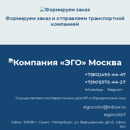
Формируем заказ и отправляем транспортной
компанией
ВОПРОС-ОТВЕТ
Какая краска нужна для металла по
+7(812)493-44-47
ржавчине?
+7(901)372-44-27
WhatsApp
Telegram
Как аккуратно убрать ржавчину с
металла?
Осуществляем поставки только для ИП и Юридических лиц
egocolor@inbox.ru
Как называется краска для покраски
egocolor1
шифера?
Офис:
196128 г. Санкт - Петербург, ул. Варшавская, д5 к2, офис
301
Что можно покрасить алкидной