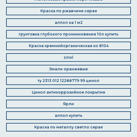
Краска по ржавчине серая
алпол на 1 м2
грунтовка глубокого проникновения 10л купить
Краска кремнийорганическая ко 8104
zinol
Эмали оранжевые
ту 2313 012 12288779 99 цинол
Цинол антикоррозийное покрытие
Ярли
алпол купить
Краска по металлу светло серая